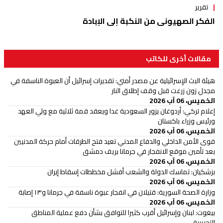
تقرير
الفكر الصهيوني من النكبة إلى الإبادة
مقالات أخرى للكاتب
هيئة البث الإسرائيلية عن مصدر أمني: تقديرات إسرائيل أن العبوة الناسفة في
مجدل زون زرعت قبل وقف إطلاق النار
الخميس، 06 آب 2026
إعلام تركي: أردوغان يزور السعودية غدا ويعقد قمة ثلاثية مع ولي العهد
ورئيس وزراء باكستان
الخميس، 06 آب 2026
قوى الأمن الداخلي والدفاع المدني تعيد فتح الطرقات أمام حركة المدنيين
بعد تأمين موقع الانفجار في جرمانا بريف دمشق
الخميس، 06 آب 2026
بزشكيان: تماسك الدولة والشعب أفشل مخططات إسقاط إيران
الخميس، 06 آب 2026
وزارة الصحة السورية: قتيلان في انفجار عبوة ناسفة في جرمانا و١٣ إصابة
الخميس، 06 آب 2026
بيغوت: لبنان وإسرائيل أقرب كثيرا للتوافق بشأن دفع عملية المناطق
التجريبية