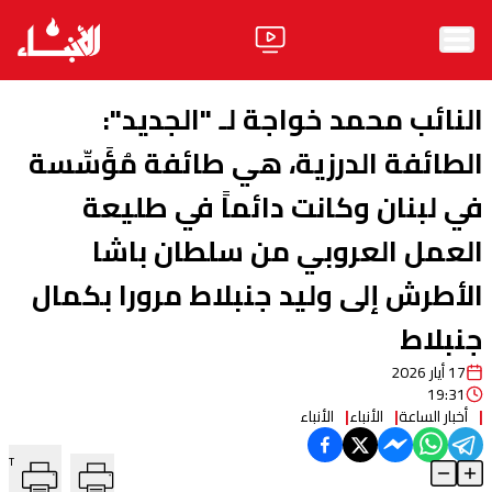
الرئيسية
النائب محمد خواجة لـ "الجديد":
الأخبار
الطائفة الدرزية، هي طائفة مُؤَسِّسة
في لبنان وكانت دائماً في طليعة
آراء
العمل العروبي من سلطان باشا
فيديو
الأطرش إلى وليد جنبلاط مرورا بكمال
مواقف
جنبلاط
وليد جنبلاط
الحزب
17 أيار 2026
19:31
ابحث
أخبار الساعة
الأنباء
الأنباء
T
ثقافة ومجتمع