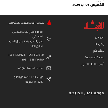
الخميس، 06 آب 2026
تصدر عن الحزب التقدمي الاشتراكي
المركز الرئيسي للحزب التقدمي
الاشتراكي
من نحن
وطى المصيطبة، شارع جبل العرب،
إتصل بنا
الطابق الثالث
لإعلاناتكم
+961 1 309123 / +961 3 070124
سياسة الخصوصية
+961 1 318119 :FAX
أرشيف الأنباء القديم
info@anbaaonline.com
ص.ب: 11-2893 رياض الصلح
14-5287 المزرعة
موقعنا على الخريطة