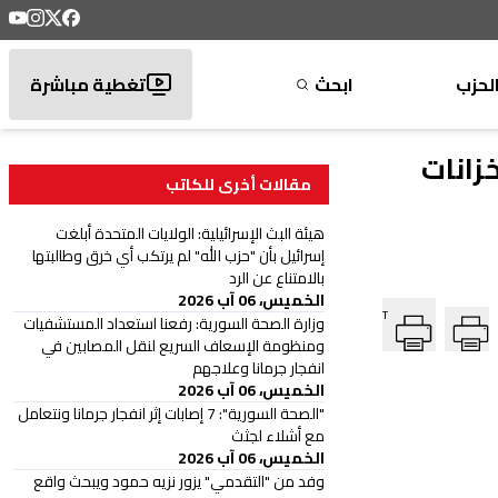
لحزب
ابحث
تغطية مباشرة
زانات
مقالات أخرى للكاتب
هيئة البث الإسرائيلية: الولايات المتحدة أبلغت
إسرائيل بأن "حزب الله" لم يرتكب أي خرق وطالبتها
بالامتناع عن الرد
الخميس، 06 آب 2026
T
وزارة الصحة السورية: رفعنا استعداد المستشفيات
ومنظومة الإسعاف السريع لنقل المصابين في
انفجار جرمانا وعلاجهم
الخميس، 06 آب 2026
"الصحة السورية": 7 إصابات إثر انفجار جرمانا ونتعامل
مع أشلاء لجثث
الخميس، 06 آب 2026
وفد من "التقدمي" يزور نزيه حمود ويبحث واقع