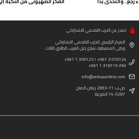
ء رجع.. والتحدي بدأ
الفكر الصهيوني من النكبة إلى 
تصدر عن الحزب التقدمي الاشتراكي
المركز الرئيسي للحزب التقدمي الاشتراكي
وطى المصيطبة، شارع جبل العرب، الطابق الثالث
+961 1 309123 / +961 3 070124
+961 1 318119 :FAX
info@anbaaonline.com
ص.ب: 11-2893 رياض الصلح
14-5287 المزرعة