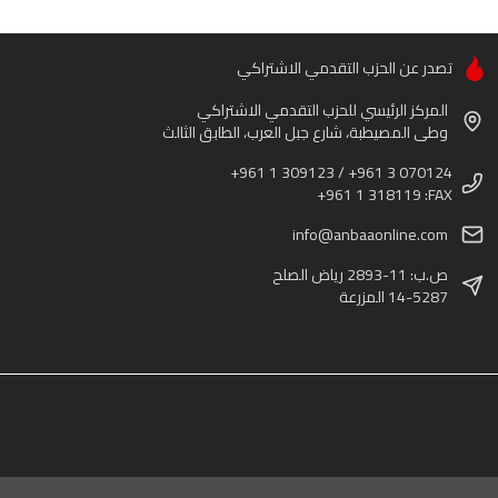
تصدر عن الحزب التقدمي الاشتراكي
المركز الرئيسي للحزب التقدمي الاشتراكي
وطى المصيطبة، شارع جبل العرب، الطابق الثالث
+961 1 309123 / +961 3 070124
+961 1 318119 :FAX
info@anbaaonline.com
ص.ب: 11-2893 رياض الصلح
14-5287 المزرعة