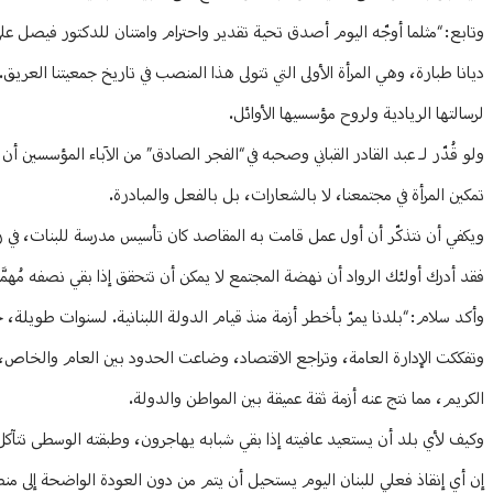
وتابع: “مثلما أوجّه اليوم أصدق تحية تقدير واحترام وامتنان للدكتور فيصل على 
ديانا طبارة، وهي المرأة الأولى التي تتولى هذا المنصب في تاريخ جمعيتنا الع
لرسالتها الريادية ولروح مؤسسيها الأوائل.
ولو قُدّر لـ عبد القادر القباني وصحبه في “الفجر الصادق” من الآباء المؤسسين أن
تمكين المرأة في مجتمعنا، لا بالشعارات، بل بالفعل والمبادرة.
ويكفي أن نتذكّر أن أول عمل قامت به المقاصد كان تأسيس مدرسة للبنات، في زمنٍ
فقد أدرك أولئك الرواد أن نهضة المجتمع لا يمكن أن تتحقق إذا بقي نصفه مُهمَّشًا
وأكد سلام: “بلدنا يمرّ بأخطر أزمة منذ قيام الدولة اللبنانية. لسنوات طويلة، 
وتفككت الإدارة العامة، وتراجع الاقتصاد، وضاعت الحدود بين العام والخاص، 
الكريم، مما نتج عنه أزمة ثقة عميقة بين المواطن والدولة.
وكيف لأي بلد أن يستعيد عافيته إذا بقي شبابه يهاجرون، وطبقته الوسطى تتآكل
إن أي إنقاذ فعلي للبنان اليوم يستحيل أن يتم من دون العودة الواضحة إلى منطق