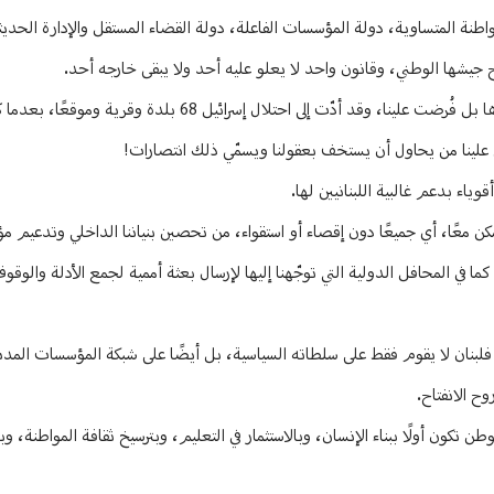
واطنة المتساوية، دولة المؤسسات الفاعلة، دولة القضاء المستقل والإدارة الحديث
جيشها الوطني، وقانون واحد لا يعلو عليه أحد ولا يبقى خارجه أحد.
كفانا مغامرات عبثية في خدمة مشاريع ومصالح أجنبية… وآخرها حرب لم نخترها بل فُرضت علينا، وقد أدّت إلى 
لينا من يحاول أن يستخف بعقولنا ويسمّي ذلك انتصارات!
قوياء بدعم غالبية اللبنانيين لها.
 نتمكن معًا، أي جميعًا دون إقصاء أو استقواء، من تحصين بنياننا الداخلي وتدعيم
ا في المحافل الدولية التي توجّهنا إليها لإرسال بعثة أممية لجمع الأدلة والوقوف
لبنان لا يقوم فقط على سلطاته السياسية، بل أيضًا على شبكة المؤسسات المدني
ح الانفتاح.
كون أولًا ببناء الإنسان، وبالاستثمار في التعليم، وبترسيخ ثقافة المواطنة، وبإع