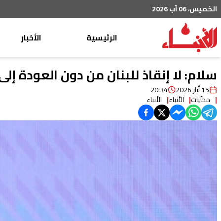
الخميس، 06 آب 2026
الرئيسية
الأخبار
محليات
سلام: لا إنقاذ للبنان من دون العودة إل
عربي دولي
15 أيار 2026
20:34
محلّيات
الأنباء
الأنباء
إقتصاد
خاص
رياضة
من لبنان
ثقافة ومجتمع
منوعات