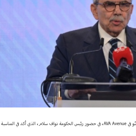
أقامت جمعية المقاصد الخيرية الإسلامية حفل تكريم لرئيسها السابق فيصل سنّو في AVA Avenue، في حضور رئيس الحكومة نواف سلام، الذ