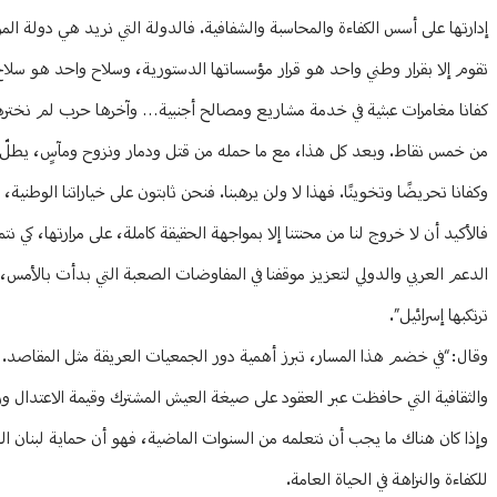
إدارتها على أسس الكفاءة والمحاسبة والشفافية. فالدولة التي نريد هي دولة الم
تقوم إلا بقرار وطني واحد هو قرار مؤسساتها الدستورية، وسلاح واحد هو سلاح 
من خمس نقاط. وبعد كل هذا، مع ما حمله من قتل ودمار ونزوح ومآسٍ، يطلّ ع
وكفانا تحريضًا وتخوينًا. فهذا لا ولن يرهبنا. فنحن ثابتون على خياراتنا الوطنية، أ
فالأكيد أن لا خروج لنا من محنتنا إلا بمواجهة الحقيقة كاملة، على مرارتها، كي
الدعم العربي والدولي لتعزيز موقفنا في المفاوضات الصعبة التي بدأت بالأمس، كم
ترتكبها إسرائيل”.
وقال: “في خضم هذا المسار، تبرز أهمية دور الجمعيات العريقة مثل المقاصد. ف
والثقافية التي حافظت عبر العقود على صيغة العيش المشترك وقيمة الاعتدال ورو
وإذا كان هناك ما يجب أن نتعلمه من السنوات الماضية، فهو أن حماية لبنان الوطن ت
للكفاءة والنزاهة في الحياة العامة.