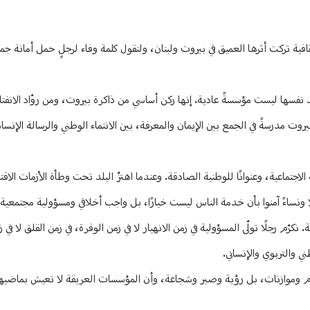
فية تركت أثرها العميق في بيروت ولبنان، ولنقول كلمة وفاء لرجلٍ حمل أمانة جم
نفسها ليست مؤسسةً عادية. إنها ركن أساسي من ذاكرة بيروت، ومن روّاد الانفت
روت مدرسةً في الجمع بين الإيمان والمعرفة، بين الانتماء الوطني والرسالة الإنسان
الاجتماعية، وعنوانًا للوطنية الصادقة. وعندما اهتزّ البلد تحت وطأة الأزمات الاقت
 ونساءً آمنوا بأن خدمة الناس ليست خيارًا، بل واجب أخلاقي ومسؤولية مجتمعية”
كرّم رجلًا تولّى المسؤولية في زمن الانهيار لا في زمن الوفرة، في زمن القلق لا في زم
ي والتربوي والإنساني.
قام وموازنات، بل رؤية وصبر وشجاعة، وأن المؤسسات العريقة لا تعيش بماضيه