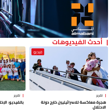
Advertisement Section
أحدث الفيديوهات
فيديو
تقرير
تقرير
هجرة معاكسة للاسرائيليين خارج دولة
بالفيديو: الإخا
الاحتلال