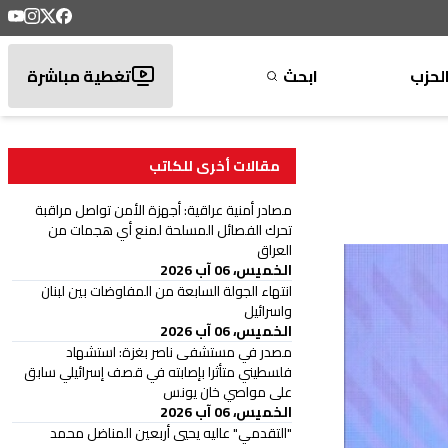
لحزب
ابحث
تغطية مباشرة
مقالات أخرى للكاتب
‏مصادر أمنية عراقية: أجهزة الأمن تواصل مراقبة
تحرك الفصائل المسلحة لمنع أي هجمات من
العراق ⁧‫
الخميس، 06 آب 2026
انتهاء الجولة السابعة من المفاوضات بين لبنان
واسرائيل
الخميس، 06 آب 2026
مصدر في مستشفى ناصر بغزة: استشهاد
فلسطيني متأثرا بإصابته في قصف إسرائيلي سابق
على مواصي خان يونس
الخميس، 06 آب 2026
"التقدمي" عاليه يحيي أربعين المناضل محمد