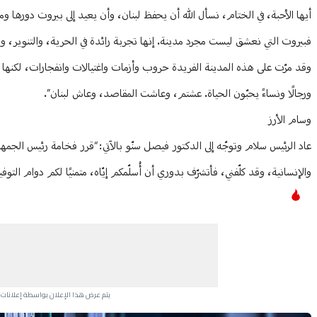
أيها الأحبة، في الختام، نسأل الله أن يحفظ لبنان، وأن يعيد إلى بيروت دورها ومك
فبيروت التي نعشق ليست مجرد مدينة. إنها تجربة رائدة في الحرية، والتنوير، وال
وقد مرّت على هذه المدينة الفريدة حروب وأزمات واغتيالات وانفجارات، لكن
ورجالًا ونساءً يحبّون الحياة. عشتم، وعاشت المقاصد، وعاش لبنان”.
وسام الأرز
عاد الرئيس سلام وتوجّه إلى الدكتور فيصل سنّو بالآتي: “قرر فخامة رئيس الجم
والإنسانية، وقد كلّفني، فأتشرّف بدوري أن أُسلّمكم إيّاه، متمنيًا لكم دوام التوف
يتم عرض هذا الإعلان بواسطة إعلانات Google، ولا يتحكم موقعنا في الإعلانات التي تظهر لكل مستخدم.