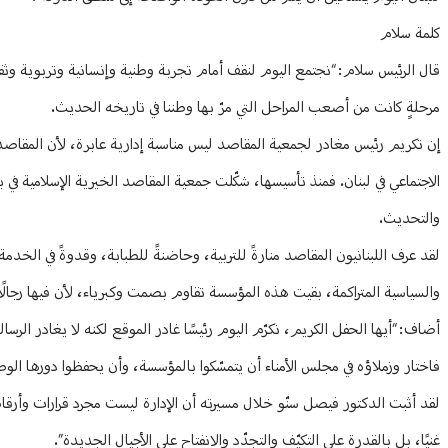
كلمة سلام
قال الرئيس سلام: “نجتمع اليوم لنقف أمام تجربة وطنية وإنسانية وتربوية وثقا
مرحلةٍ كانت من أصعب المراحل التي مرّ بها وطننا في تاريخه الحديث.
إن تكريم رئيس مغادر لجمعية المقاصد ليس مناسبة إدارية عابرة، لأن المقاصد 
الاجتماعي في لبنان. فمنذ تأسيسها، شكّلت جمعية المقاصد الخيرية الإسلامية في بي
والتحديث.
لقد عرف اللبنانيون المقاصد منارةً للتربية، وحاضنةً للطبابة، وقدوةً في الخدمة 
والسياسية المتراكمة، بقيت هذه المؤسسة تقاوم بصمت وكبرياء، لأن فيها رجالًا
أضاف: “أيها الحفل الكريم، نكرّم اليوم رئيسًا غادر الموقع لكنه لا يغادر الرسالة. ن
فاختار وزملاؤه في مجلس الأمناء أن يتمسّكوا بالمؤسسة، وأن يحفظوا دورها الوطن
لقد أثبت الدكتور فيصل سنّو خلال مسيرته أن الإدارة ليست مجرد قرارات وأر
غنيًا، بل بالقدرة على التكيّف والتجدّد والانفتاح على الأجيال الجديدة”.