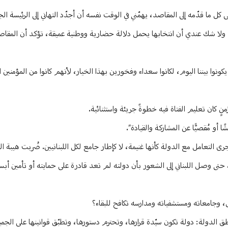
كل ما قدّمه إلى المقاصد، يهمّني في الوقت نفسه أن أجدّد التهاني إلى الرئيسة ا
ريق. ولا شك عندي أن انتخابها يحمل دلالة حضارية ووطنية عميقة، تؤكد أن المقاص
 يكونوا بيننا اليوم، لكانوا سعداء وفخورين بهذا الخيار، لأنهم كانوا من المؤمنين
 كان تعليم الفتاة فيه خطوةً جريئة واستثنائية.
 أو مُقصيًّا عن المشاركة والقيادة”.
جرى التعامل مع الدولة كأنها غنيمة، لا كإطار جامع لكل اللبنانيين. ضُربت هيبة 
حتى وصل اللبناني إلى الشعور بأن دولته لم تعد قادرة على حمايته أو تأمين أ
، وجامعاته ومستشفياته ومدارسه تكافح للبقاء؟
 الدولة: دولة تكون سيّدة قرارها، وتحترم دستورها، وتطبّق قوانينها على الجمي