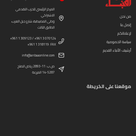
المركز الرئيسي للحزب التقدمي
الاشتراكي
من نحن
وطى المصيطبة، شارع جبل العرب،
إتصل بنا
الطابق الثالث
لإعلاناتكم
+961 1 309123 / +961 3 070124
سياسة الخصوصية
+961 1 318119 :FAX
أرشيف الأنباء القديم
info@anbaaonline.com
ص.ب: 11-2893 رياض الصلح
14-5287 المزرعة
موقعنا على الخريطة