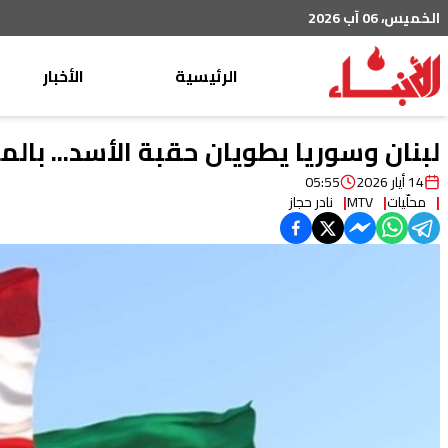
الخميس، 06 آب 2026
الرئيسية
الأخبار
محليات
لبنان وسوريا يطويان حقبة الأسد... بالم
عربي دولي
14 أيار 2026
05:55
محلّيات
MTV
نادر حجاز
إقتصاد
خاص
رياضة
من لبنان
ثقافة ومجتمع
منوعات