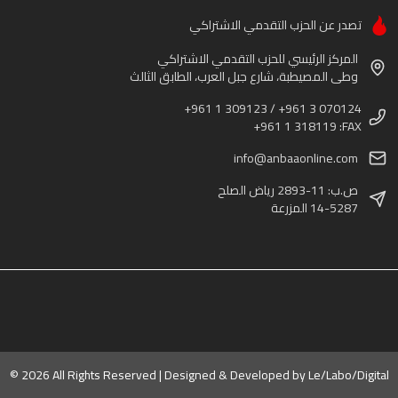
تصدر عن الحزب التقدمي الاشتراكي
المركز الرئيسي للحزب التقدمي الاشتراكي
وطى المصيطبة، شارع جبل العرب، الطابق الثالث
+961 1 309123 / +961 3 070124
+961 1 318119 :FAX
info@anbaaonline.com
ص.ب: 11-2893 رياض الصلح
14-5287 المزرعة
© 2026 All Rights Reserved | Designed & Developed by
Le/Labo/Digital