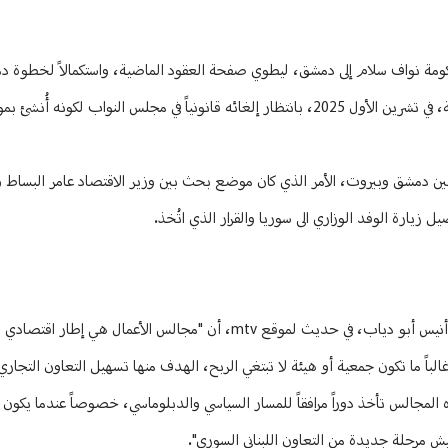
لحكومة نواف سلام إلى دمشق، ليطوي صفحة العقود الماضية، واستكمالاً لخطوة 
المجلس الأعلى اللبناني السوري وحصر المراسلات عبر الطرق الدبلوماسية الرسمية، في تشرين الأول 2025، بانتظار إلغائه قانونياً في مجلس
 بين دمشق وبيروت، الأمر الذي كان موضع بحث بين وزير الاقتصاد عامر البساط و
 زيارة الوفد الوزاري الى سوريا والقرار الذي اتُخذ.
يوضح الخبير الاقتصادي وعضو المجلس الإقتصادي والإجتماعي والبيئي الدكتور أنيس أبو دياب، في حديث لموقع mtv، أن "مجالس
اً ما تكون جمعية أو هيئة لا تبتغي الربح، الهدف منها تسهيل التعاون التجاري 
ه المجالس تأخذ دوراً مرافقاً للمسار السياسي والدبلوماسي، خصوصاً عندما يكون 
ش مرحلة جديدة من التعاون اللبناني السوري".