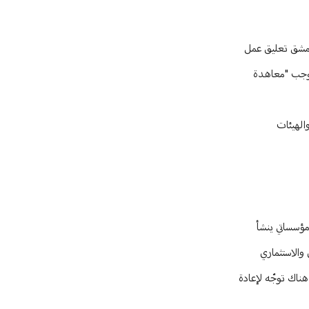
دمشق تعليق عمل
 النواب لكونه أُنشئ بموجب "معاهدة
الهيئات
 الأعمال هي إطار اقتصادي مؤسساتي ينشأ
والاستثماري
هناك توجّه لإعادة