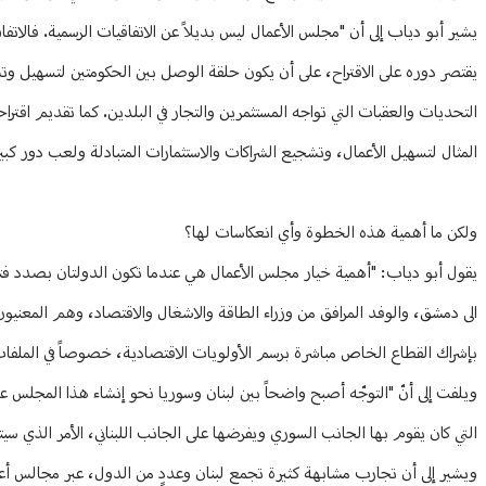
يشير أبو دياب إلى أن "مجلس الأعمال ليس بديلاً عن الاتفاقيات الرسمية. فالات
يقتصر دوره على الاقتراح، على أن يكون حلقة الوصل بين الحكومتين لتسهيل و
التحديات والعقبات التي تواجه المستثمرين والتجار في البلدين. كما تقديم اقت
المثال لتسهيل الأعمال، وتشجيع الشراكات والاستثمارات المتبادلة ولعب دور كبي
ولكن ما أهمية هذه الخطوة وأي انعكاسات لها؟
يقول أبو دياب: "أهمية خيار مجلس الأعمال هي عندما تكون الدولتان بصدد فتح 
الى دمشق، والوفد المرافق من وزراء الطاقة والاشغال والاقتصاد، وهم المعنيون ب
بإشراك القطاع الخاص مباشرة برسم الأولويات الاقتصادية، خصوصاً في الملفات ال
التي كان يقوم بها الجانب السوري ويفرضها على الجانب اللبناني، الأمر الذي سيتغي
ويشير إلى أن تجارب مشابهة كثيرة تجمع لبنان وعددٍ من الدول، عبر مجالس أع