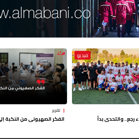
فيديو
تقرير
ء رجع.. والتحدي بدأ
الفكر الصهيوني من النكبة إلى 