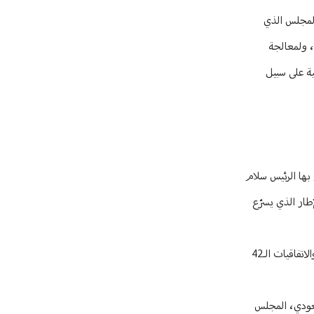
 المجلس الذي
، ولمعالجة
ية على سبيل
بها الرئيس سلام
طار الذي يسرّع
ويلفت إلى أنّ "التوجّه أصبح واضحاً بين لبنان وسوريا نحو إنشاء هذا المجلس على خلفية الحاجة لإعادة تنظيم العلاقات الاقتصادية بعد سنوات من الاضطهاد والاتفاقيات الـ42
سعودي، المجلس