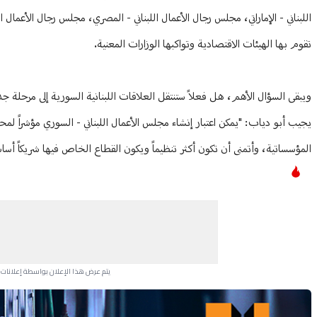
اللبناني - الإماراتي، مجلس رجال الأعمال اللبناني - المصري، مجلس رجال الأعمال ا
تقوم بها الهيئات الاقتصادية وتواكبها الوزارات المعنية.
ويبقى السؤال الأهم، هل فعلاً ستنتقل العلاقات اللبنانية السورية إلى مرحلة جدي
يجيب أبو دياب: "يمكن اعتبار إنشاء مجلس الأعمال اللبناني - السوري مؤشراً لمحاول
المؤسساتية، وأتمنى أن تكون أكثر تنظيماً ويكون القطاع الخاص فيها شريكاً أساسي
يتم عرض هذا الإعلان بواسطة إعلانات Google، ولا يتحكم موقعنا في الإعلانات التي تظهر لكل مستخدم.
Advertisement Section