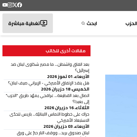
لحزب
ابحث
تغطية مباشرة
مقالات أخرى للكاتب
بعد اتفاق واشنطن... ما مصير شكاوى لبنان ضد
إسرائيل؟
الأربعاء، 01 تموز 2026
هل ينقذ الإتفاق الأميركي - الإيراني صيف لبنان؟
الخميس، 18 حزيران 2026
اتصال بعد القطيعة... عراقجي يمهّد طريق "الحزب"
إلى بعبدا؟
الثلاثاء، 16 حزيران 2026
حراك على خطوط التماس اللبنانيّة... باريس تتحدّى
الاستبعاد الأميركي
الأربعاء، 03 حزيران 2026
لبنان صندوق بريد... ووقف النار حبرٌ على ورق