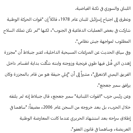
اللبناني والسوري في ثكنة الفياضية.
وتطرق إلى اجتياح إسرائيل للبنان عام 1978، قائلاً إن "قوات الحركة الوطنية
شاركت في بعض العمليات الدفاعية في الجنوب"، لكنها "لم تكن تملك السلاح
المطلوب لمواجهة جيش نظامي".
وفي سياق الحديث عن الصراعات المسيحية الداخلية، اعتبر جنبلاط أن "مجزرة
إهدن التي قُتل فيها طوني فرنجية وزوجته وابنته شكّلت بداية انقسام داخل
الفريق اليميني الانعزالي"، مشيراً إلى أن "إيلي حبيقة هو من قام بالمجزرة وكان
يرافق سمير جعجع".
وعن رئيس حزب "القوات اللبنانية" سمير جعجع، قال جنبلاط إنه لم يلتقه
خلال الحرب، بل بعد خروجه من السجن عام 2006، مضيفاً: "ساهمنا في
إطلاق سراحه بعد استشهاد الحريري عندما كانت المعارضة الوطنية
العريضة، وساهمنا في قانون العفو".