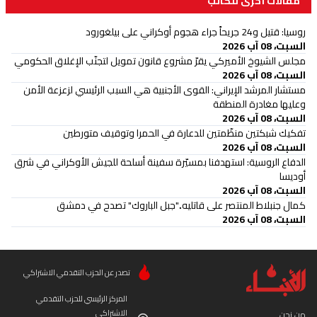
مقالات أخرى للكاتب
روسيا: قتيل و24 جريحاً جراء هجوم أوكراني على بيلغورود
السبت، 08 آب 2026
مجلس الشيوخ الأميركي يقرّ مشروع قانون تمويل لتجنّب الإغلاق الحكومي
السبت، 08 آب 2026
مستشار المرشد الإيراني: القوى الأجنبية هي السبب الرئيسي لزعزعة الأمن
وعليها مغادرة المنطقة
السبت، 08 آب 2026
تفكيك شبكتين منظّمتين للدعارة في الحمرا وتوقيف متورطين
السبت، 08 آب 2026
الدفاع الروسية: استهدفنا بمسيّرة سفينة أسلحة للجيش الأوكراني في شرق
أوديسا
السبت، 08 آب 2026
كمال جنبلاط المنتصر على قاتليه.."جبل الباروك" تصدح في دمشق
السبت، 08 آب 2026
تصدر عن الحزب التقدمي الاشتراكي
المركز الرئيسي للحزب التقدمي
الاشتراكي
من نحن