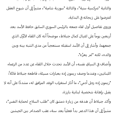
والثانية "شركسية سنية"، والثالثة "سورية شامية"، مشيراً إلى أن شيوخ العقل
اعترضوا على زيجاته في البداية.
وروى تفاصيل أول لقاء جمعه بالرئيس السوري السابق حافظ الأسد بعد
أربعين يوماً على اغتيال كمال جنبلاط، موضحاً أنه كان اللقاء الأوّل الذي
جمعهما. وأشار إلى أن الأسد استقبله مستعجباً من مدى الشبه بينه وبين
والده، لكنه "لم يعزّه".
وأضاف في السياق نفسه، أن الأسد تحدث خلال اللقاء عن عدد من الزعماء
اللبنانيين، وعندما وصف ريمون إده بعبارات مسيئة، قاطعه جنبلاط قائلاً:
"ريمون إده رجل آدمي"، ما أثار استغراب الوفد المرافق له، مشددًا على أنه لا
يقبل بإهانة شخصية لبنانية بارزة.
وأكد جنبلاط أن هدفه من زيارة دمشق كان "طلب السلاح لحماية النفس"،
مشيراً إلى أن هذا الدعم بدأ فعلياً بعد سنة، عقب الصدام بين الجيشين