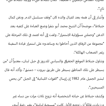
للحزب التقدمي الاشتراكي"، مضيفاً: "كمال جنبلاط شيء، ووليد جنبلاط شيء
ثانٍ".
وأشار إلى أن همه بعد اغتيال والده كان "وقف مسلسل الدم ودفن كمال
جنبلاط"، موضحاً أن الشيخ محمد أبو شقرا وضع العباءة على كتفيه بعد
الدفن "وحملني مسؤولية الاستمرار". ولفت إلى أنه اعتمد في تلك المرحلة على
"مجموعة من الرفاق الذين أحاطوا به وساعدوه على استمرار قيادة السفينة
رغم الصعاب الهائلة".
وتناول جنبلاط الموقع الجغرافي والسياسي للدروز في جبل لبنان، معتبراً أن "من
يسيطر على تلك المناطق يسيطر على طريق بيروت – دمشق". وأكد أنه قال
لبشير الجميل عام 1982 إن إرسال "القوات اللبنانية" إلى الجبل "لن يحمي
المسيحيين".
وكشف جنبلاط عن حياته الشخصية أنه تزوج ثلاث مرات من نساء غير
درزيات، قائلاً إن زوجته الأولى كانت "مسيحية إيرانية"، بغير رغبة أبيه،