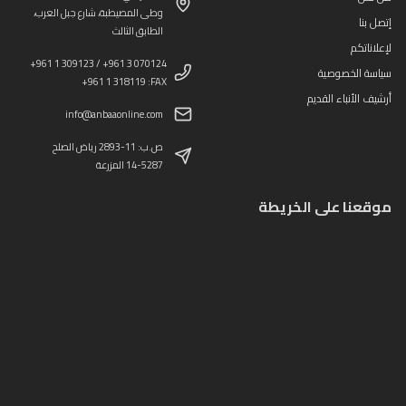
وطى المصيطبة، شارع جبل العرب،
إتصل بنا
الطابق الثالث
لإعلاناتكم
+961 1 309123 / +961 3 070124
سياسة الخصوصية
+961 1 318119 :FAX
أرشيف الأنباء القديم
info@anbaaonline.com
ص.ب: 11-2893 رياض الصلح
14-5287 المزرعة
موقعنا على الخريطة