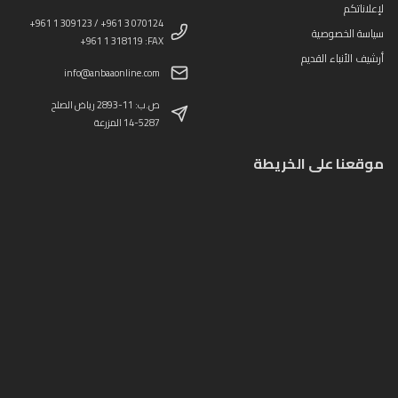
لإعلاناتكم
+961 1 309123 / +961 3 070124
سياسة الخصوصية
+961 1 318119 :FAX
أرشيف الأنباء القديم
info@anbaaonline.com
ص.ب: 11-2893 رياض الصلح
14-5287 المزرعة
موقعنا على الخريطة