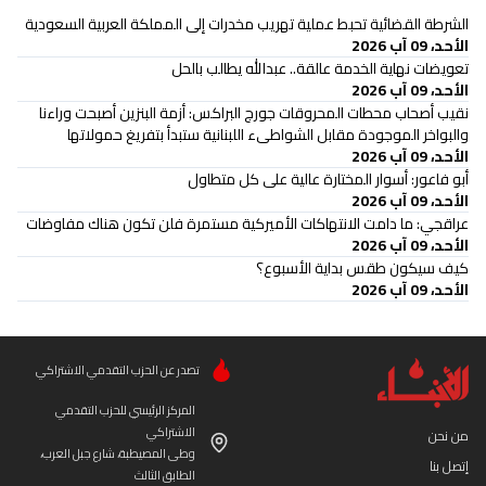
الشرطة القضائية تحبط عملية تهريب مخدرات إلى المملكة العربية السعودية
الأحد، 09 آب 2026
تعويضات نهاية الخدمة عالقة.. عبدالله يطالب بالحل
الأحد، 09 آب 2026
نقيب أصحاب محطات المحروقات جورج البراكس: أزمة البنزين أصبحت وراءنا
والبواخر الموجودة مقابل الشواطىء اللبنانية ستبدأ بتفريغ حمولاتها
الأحد، 09 آب 2026
أبو فاعور: أسوار المختارة عالية على كل متطاول
الأحد، 09 آب 2026
عراقجي: ما دامت الانتهاكات الأميركية مستمرة فلن تكون هناك مفاوضات
الأحد، 09 آب 2026
كيف سيكون طقس بداية الأسبوع؟
الأحد، 09 آب 2026
تصدر عن الحزب التقدمي الاشتراكي
المركز الرئيسي للحزب التقدمي
الاشتراكي
من نحن
وطى المصيطبة، شارع جبل العرب،
إتصل بنا
الطابق الثالث