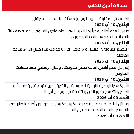
مقالات أخرى للكاتب
الخلاف في مفاوضات روما يتجاوز مسألة الانسحاب الإسرائيلي
الإثنين، 10 آب 2026
جيش العدو أطلق فجراً رمايات رشاشة باتجاه وادي السلوقي كما قصف ليلاً
بالقذائف المدفعية بلدة المنصوري
الإثنين، 10 آب 2026
"التحكم المروري": قتيلان و 6 جرحى في 6 حوادث سير خلال الـ 24 ساعة
الماضية
الإثنين، 10 آب 2026
إسرائيل تضع أراضي لبنانية ضمن حدودها.. ولبنان الرسمي يعيد حسابات
التفاوض
الإثنين، 10 آب 2026
الأوركسترا الوطنية اللبنانية للموسيقى الشرق-عربية تبدع في بتخنيه.. أبو
الحسن: لتترسخ جذور الفن والثقافة في وجدان أجيالنا
الأحد، 09 آب 2026
وسائل إعلام يمنية عن مصدر عسكري حكومي: الحوثيون أطلقوا صاروخين
باليستيين باتجاه المخا سقطا في البحر
الأحد، 09 آب 2026