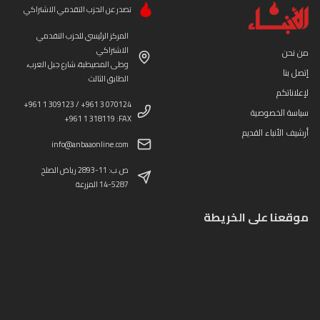
تصدر عن الحزب التقدمي الاشتراكي
المركز الرئيسي للحزب التقدمي
الاشتراكي
من نحن
وطى المصيطبة، شارع جبل العرب،
إتصل بنا
الطابق الثالث
لإعلاناتكم
+961 1 309123 / +961 3 070124
سياسة الخصوصية
+961 1 318119 :FAX
أرشيف الأنباء القديم
info@anbaaonline.com
ص.ب: 11-2893 رياض الصلح
14-5287 المزرعة
موقعنا على الخريطة