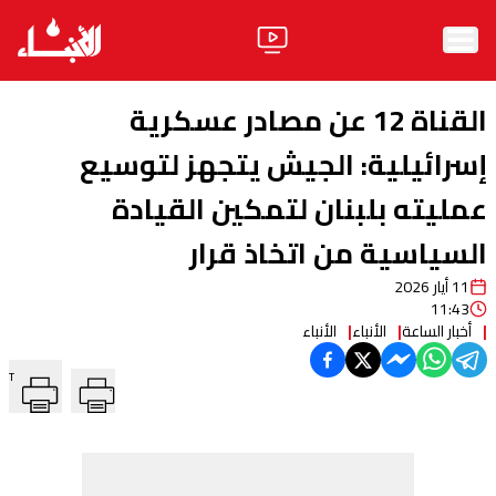
الرئيسية
القناة 12 عن مصادر عسكرية
الأخبار
إسرائيلية: الجيش يتجهز لتوسيع
عمليته بلبنان لتمكين القيادة
آراء
السياسية من اتخاذ قرار
فيديو
11 أيار 2026
مواقف
11:43
أخبار الساعة
الأنباء
الأنباء
وليد جنبلاط
الحزب
T
ابحث
ثقافة ومجتمع