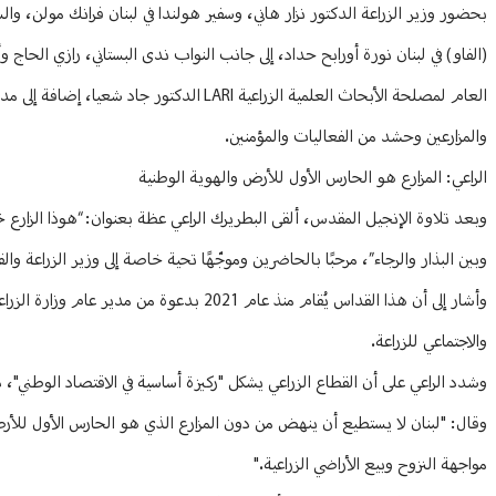
(الفاو) في لبنان نورة أورابح حداد، إلى جانب النواب ندى البستاني، رازي الح
العام لمصلحة الأبحاث العلمية الزراعية LARI 
والمزارعين وحشد من الفعاليات والمؤمنين.
الراعي: المزارع هو الحارس الأول للأرض والهوية الوطنية
وبعد تلاوة الإنجيل المقدس، ألقى البطريرك الراعي عظة بعنوان: “هوذا الزارع 
وبين البذار والرجاء”، مرحبًا بالحاضرين وموجّهًا تحية خاصة إلى وزير الزراعة وال
وأشار إلى أن هذا القداس يُقام منذ عام 2021 
والاجتماعي للزراعة.
وشدد الراعي على أن القطاع الزراعي يشكل "ركيزة أساسية في الاقتصاد الوطني"، د
وقال: "لبنان لا يستطيع أن ينهض من دون المزارع الذي هو الحارس الأول للأرض 
مواجهة النزوح وبيع الأراضي الزراعية."