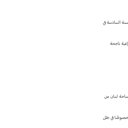
سنة السادسة في
زراعة منذ عام 2011 أثمر مشاريع وتجارب زراعية ناجحة
اعتماد إدارة مستدامة ومنتجة لأملاك الأوقاف، معتبرًا أن هذه الأملاك، التي تشكل نحو 22% من مساحة لبنان من
، خصوصًا في ظل