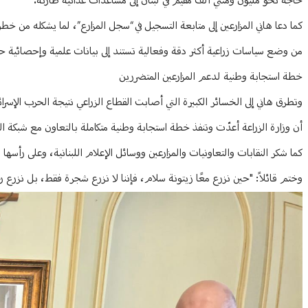
حاجة نحو مليون ومئتي ألف مقيم في لبنان إلى مساعدات غذائية طارئة.
كما دعا هاني المزارعين إلى متابعة التسجيل في “سجل المزارع”، لما يشكله من خ
من وضع سياسات زراعية أكثر دقة وفعالية تستند إلى بيانات علمية وإحصائية ح
خطة استجابة وطنية لدعم المزارعين المتضررين
وتطرق هاني إلى الخسائر الكبيرة التي أصابت القطاع الزراعي نتيجة الحرب الإس
أن وزارة الزراعة أعدّت وتنفذ خطة استجابة وطنية متكاملة بالتعاون مع شبكة الش
كما شكر النقابات والتعاونيات والمزارعين ووسائل الإعلام اللبنانية، وعلى رأسها
وختم قائلاً: "حين نزرع معًا زيتونة سلام، فإننا لا نزرع شجرة فقط، بل نزرع رج