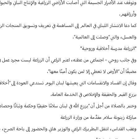
وأرزاقهم.
كما دعا الانتشار اللبناني في العالم إلى المساهمة في تعريف وتسويق المنتجات الزر
والعسل، والتي “وصلت إلى العالمية”.
"الزراعة مدرسة أخلاقية وروحية"
وفي جانب روحي – اجتماعي من عظته، اعتبر الراعي أن الزراعة ليست مجرد عمل ف
مضيفًا أن “الأرض لا تعطي إلا لمن يكون أمينًا معها”.
وقال إن الفساد والانقسامات التي يعيشها لبنان اليوم تستدعي العودة إلى “أخلاق
بزرع القيم والحقيقة والإخلاص في الخدمة العامة.
وختم بالصلاة من أجل أن “يزرع الله في لبنان سلامًا حقيقيًا وحكمة وثباتًا وحص
مباركة زيتونة سلام مقدّمة من وزارة الزراعة
وعقب القداس، انتقل البطريرك الراعي والوزير هاني والحضور إلى باحة الصرح، حي