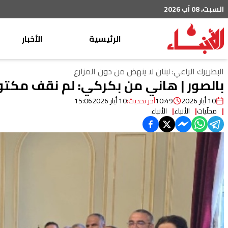
السبت، 08 آب 2026
الرئيسية
الأخبار
محليات
البطريرك الراعي: لبنان لا ينهض من دون المزارع
بالصور | هاني من بكركي: لم نقف مكتو
عربي دولي
10 أيار 2026
10:49
آخر تحديث:
10 أيار 2026
15:06
إقتصاد
محلّيات
الأنباء
الأنباء
خاص
رياضة
من لبنان
ثقافة ومجتمع
منوعات