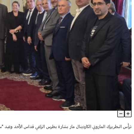
بالصور | هاني من بكركي: لم نقف مكتوفي الأيدي.. والزراعة ليست م
Article Content
ترأس البطريرك الماروني الكاردينال مار بشارة بطرس الراعي قداس الأحد وعيد "سي