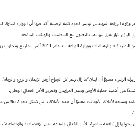
زارة الزراعة المهندس لويس لحود كلمة ترحيبية أكد فيها أن الوزارة تشارك لل
 الوزير نزار هاني مهامه، بالتعاون مع المنظمات والهيئات المانحة.
وأشاد لحود بالدعم الذي تقدمه الكنيسة للقطاع الزراعي، لافتًا إلى أن التعاون بين البطريركية والرهبانيات ووزارة ال
رك الراعي، معتبرًا أن لبنان “ما زال رغم كل الجراح أرض الإيمان والزرع والرجاء”.
ًا على أهمية حماية الأرض ودعم المزارعين وتعزيز الأمن الغذائي الوطني.
وفي موقف لافت، دعا هاني جميع الطوائف والأديان في لبنان إلى 
.
ولها إلى “رافعة مباشرة للأمن الغذائي ولمناعة لبنان الاقتصادية والاجتماعية”