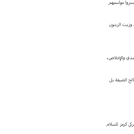
تعويض على المزارعين الذين خسروا مواسمهم
ذ وزيت الزيتون
لصدق والإخلاص،
صالح الضيقة بل
ركي كرمز للسلام