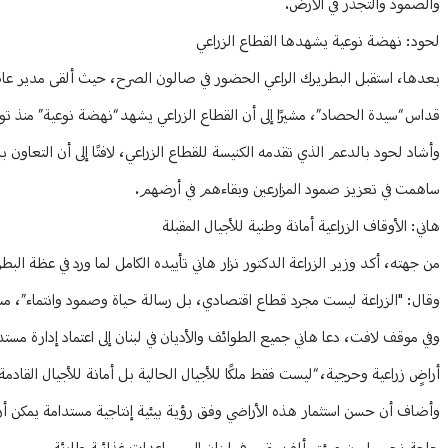
والصمود والتجذر في الأرض.
لحود: نهضة نوعية يشهدها القطاع الزراعي
بعدها، استقبل البطريرك الراعي الحضور في صالون الصرح، حيث ألقى مدير عام و
قداس “سيدة الحصاد”، مشيرًا إلى أن القطاع الزراعي يشهد “نهضة نوعية” منذ تولي
ساهمت في تعزيز صمود المزارعين وبقاءهم في أرضهم.
هاني: الأوقاف الزراعية أمانة وطنية للأجيال المقبلة
من جهته، أكد وزير الزراعة الدكتور نزار هاني تأييده الكامل لما ورد في عظة البطري
وقال: "الزراعة ليست مجرد قطاع اقتصادي، بل رسالة حياة وصمود وانتماء”، مشدد
أراضٍ زراعية وحرجية، “ليست فقط ملكًا للأجيال الحالية بل أمانة للأجيال القادمة”
وأضاف أن حسن استثمار هذه الأراضي وفق رؤية بيئية إنتاجية مستدامة يمكن أن يح