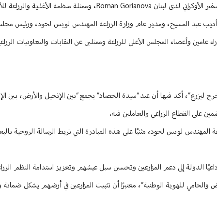
بحضور وزير الزراعة الدكتور نزار هاني، وسفير هولندا في لبنان فرانك مولن، والسفير الأوكراني لدى لبنان Roman Gorianova، ومم
اج وأديب عبد المسيح، ومدير عام وزارة الزراعة المهندس لويس لحود، ورئيس مجلس
الدكتور جاد شعيا، إضافة إلى مدراء عامين وأعضاء المجلس الأعلى للزراعة وممثلين عن النقابات والتعاونيات الز
خرج ليزرع”، أكد فيها أن عيد “سيدة الحصاد” يجمع “بين الإنجيل والأرض، بين الإ
قيمين على القطاع الزراعي والعاملين فيه.
بدعوة من مدير عام وزارة الزراعة المهندس لويس لحود، مثنيًا على هذه المبادرة التي تربط الرسالة الروحية ب
اعيًا الدولة إلى دعم المزارعين وتحسين سبل عيشهم وتعزيز استدامة النظم الزراع
والحامي للهوية الوطنية”، معتبرًا أن تثبيت المزارعين في أرضهم يشكل ضمانة وط