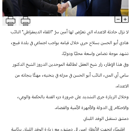
منوعات
T
إسرائيل تصعد ميدانيا… ودمشق تفتح صفحة جديدة مع بيروت
Article Content
لا تزال حادثة الاعتداء التي تعرّض لها أمين سرّ "اللقاء الديمقراطي" النائب
هادي أبو الحسن بسلاح حربي خلال قيامه بواجب اجتماعي في بلدة قبيع،
تشهد موجة تضامن واسعة محليًا ودوليًا.
وفي هذا الإطار، زار شيخ العقل لطائفة الموحدين الدروز الشيخ الدكتور
سامي أبي المنى، النائب أبو الحسن في منزله في بتخنيه، مهنئًا بنجاته من
الاعتداء.
وخلال الزيارة جرى التشديد على ضرورة درء الفتنة بالحكمة والوعي،
والاحتكام إلى الدولة والأجهزة الأمنية والقضاء.
دمشق تستقبل الوفد اللبناني
إقليميًا، اتجهت الأنظار امس إلى دمشق، مع زيارة الوفد اللبناني برئاسة