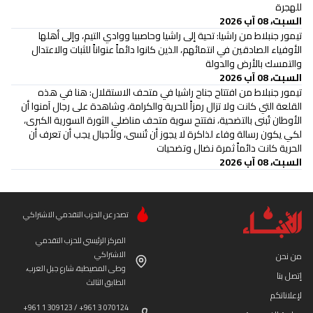
للهجرة
السبت، 08 آب 2026
تيمور جنبلاط من راشيا: تحية إلى راشيا وحاصبيا ووادي التيم، وإلى أهلها
الأوفياء الصادقين في انتمائهم، الذين كانوا دائماً عنواناً للثبات والاعتدال
والتمسك بالأرض والدولة
السبت، 08 آب 2026
تيمور جنبلاط من افتتاح جناح راشيا في متحف الاستقلال: هنا في هذه
القلعة التي كانت ولا تزال رمزاً للحرية والكرامة، وشاهدة على رجال آمنوا أن
الأوطان تُبنى بالتضحية، نفتتح سوية متحف مناضلي الثورة السورية الكبرى،
لكي يكون رسالة وفاء لذاكرة لا يجوز أن تُنسى، ولأجيال يجب أن تعرف أن
الحرية كانت دائماً ثمرة نضال وتضحيات
السبت، 08 آب 2026
تصدر عن الحزب التقدمي الاشتراكي
المركز الرئيسي للحزب التقدمي
الاشتراكي
من نحن
وطى المصيطبة، شارع جبل العرب،
إتصل بنا
الطابق الثالث
لإعلاناتكم
+961 1 309123 / +961 3 070124