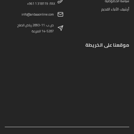
سياسة الخصوصية
+961 1 318119 :FAX
أرشيف الأنباء القديم
info@anbaaonline.com
ص.ب: 11-2893 رياض الصلح
14-5287 المزرعة
موقعنا على الخريطة