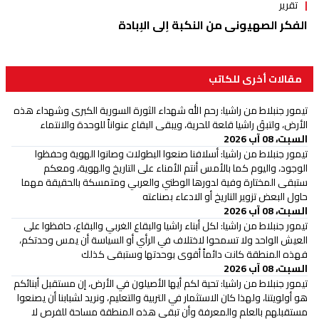
تقرير
الفكر الصهيوني من النكبة إلى الإبادة
مقالات أخرى للكاتب
تيمور جنبلاط من راشيا: رحم الله شهداء الثورة السورية الكبرى وشهداء هذه
الأرض، ولتبقَ راشيا قلعة للحرية، ويبقى البقاع عنواناً للوحدة والانتماء
السبت، 08 آب 2026
تيمور جنبلاط من راشيا: أسلافنا صنعوا البطولات وصانوا الهوية وحفظوا
الوجود، واليوم كما بالأمس أنتم الأمناء على التاريخ والهوية، ومعكم
ستبقى المختارة وفية لدورها الوطني والعربي ومتمسكة بالحقيقة مهما
حاول البعض تزوير التاريخ أو الادعاء بصناعته
السبت، 08 آب 2026
تيمور جنبلاط من راشيا: لكل أبناء راشيا والبقاع الغربي والبقاع، حافظوا على
العيش الواحد ولا تسمحوا لاختلاف في الرأي أو السياسة أن يمس وحدتكم،
فهذه المنطقة كانت دائماً أقوى بوحدتها وستبقى كذلك
السبت، 08 آب 2026
تيمور جنبلاط من راشيا: تحية لكم أيها الأصيلون في الأرض، إن مستقبل أبنائكم
هو أولويتنا، ولهذا كان الاستثمار في التربية والتعليم، ونريد لشبابنا أن يصنعوا
مستقبلهم بالعلم والمعرفة وأن تبقى هذه المنطقة مساحة للفرص لا