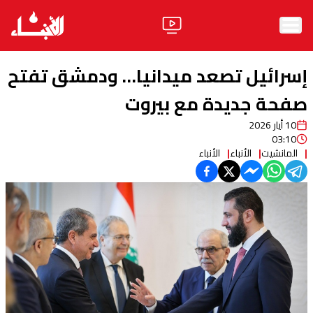
الرئيسية
إسرائيل تصعد ميدانيا… ودمشق تفتح
الأخبار
صفحة جديدة مع بيروت
10 أيار 2026
آراء
03:10
المانشيت
الأنباء
الأنباء
فيديو
مواقف
وليد جنبلاط
الحزب
ابحث
ثقافة ومجتمع