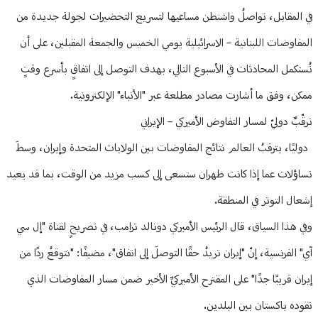
في المقابل، تواصلُ واشنطن مساعيها لتسريع التحضيرات لجولة جديدة من
المفاوضات اللبنانية – الاسرائيلية يومي الخميس والجمعة المقبلين، على أن
تُستكمل المحادثات في الأسبوع التالي، بهدف التوصل إلى اتفاقٍ بأسرع وقتٍ
ممكن، وفق ما أشارت مصادر مطلعة عبر "الأنباء" الإلكترونية.
ترقّبٌ دوليّ لمسار التفاوض الأميركي – الإيراني
دوليًا، يترقبُ العالم نتائج المفاوضات بين الولايات المتحدة وإيران، وسطَ
تساؤلات عما إذا كانت طهران ستسعى إلى كسب مزيد من الوقت، بما قد يعيد
إشعال التوتر في المنطقة.
وفي هذا السياق، قال الرئيس الأميركي دونالد ترامب، في تصريحٍ لقناة "إل سي
آي" الفرنسية، إنّ "إيران تريدُ حقًا التوصلَ إلى اتفاق"، مضيفًا: "نتوقعُ ردًا من
إيران قريبًا جدًا" على المقترح الأميركيِّ الأخير ضمن مسار المفاوضات الذي
تقوده باكستان بين البلدين.