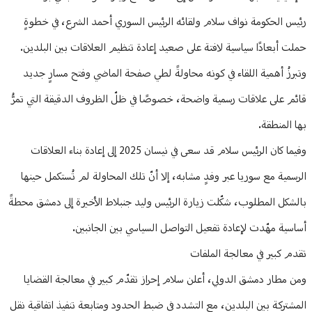
رئيس الحكومة نواف سلام ولقائه الرئيس السوري أحمد الشرع، في خطوةٍ
حملت أبعادًا سياسية لافتة على صعيد إعادة تنظيم العلاقات بين البلدين.
وتبرزُ أهمية اللقاء في كونه محاولةً لطي صفحة الماضي وفتح مسارٍ جديد
قائم على علاقات رسمية واضحة، خصوصًا في ظلّ الظروف الدقيقة التي تمرُّ
بها المنطقة.
وفيما كان الرئيس سلام قد سعى في نيسان 2025 إلى إعادة بناء العلاقات
الرسمية مع سوريا عبر وفدٍ مشابه، إلا أنّ تلك المحاولة لم تُستكمل حينها
بالشكل المطلوب، شكّلت زيارة الرئيس وليد جنبلاط الأخيرة إلى دمشق محطةً
أساسية مهّدت لإعادة تفعيل التواصل السياسي بين الجانبين.
تقدم كبير في معالجة الملفات
ومن مطار دمشق الدولي، أعلن سلام إحراز تقدّم كبير في معالجة القضايا
المشتركة بين البلدين، مع التشدد في ضبط الحدود ومتابعة تنفيذ اتفاقية نقل