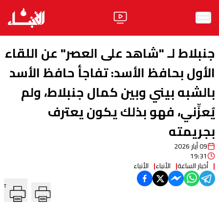
الرئيسية
جنبلاط لـ "شاهد على العصر" عن اللقاء
الأخبار
الأول بحافظ الأسد: تفاجأ حافظ الأسد
بالشبه بيني وبين كمال جنبلاط، ولم
آراء
يُعزِّني، فهو بذلك يكون يعترف
فيديو
بجريمته
مواقف
09 أيار 2026
وليد جنبلاط
الحزب
19:31
أخبار الساعة
الأنباء
الأنباء
ابحث
T
ثقافة ومجتمع