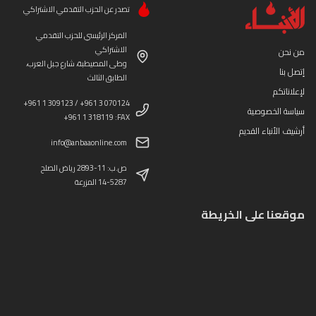
تصدر عن الحزب التقدمي الاشتراكي
المركز الرئيسي للحزب التقدمي
الاشتراكي
من نحن
وطى المصيطبة، شارع جبل العرب،
إتصل بنا
الطابق الثالث
لإعلاناتكم
+961 1 309123 / +961 3 070124
سياسة الخصوصية
+961 1 318119 :FAX
أرشيف الأنباء القديم
info@anbaaonline.com
ص.ب: 11-2893 رياض الصلح
14-5287 المزرعة
موقعنا على الخريطة