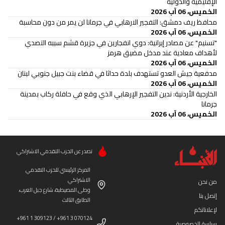
الإقليمية والدولية
الخميس، 06 آب 2026
محافظ ريف دمشق: التفجير الارهابي في جرمانا لن يمر من دون محاسبة
الخميس، 06 آب 2026
"تسنيم" عن مصادر إيرانية: دوي انفجارين في جزيرة قشم سببه التصدي
لأهداف معادية عند مدخل مضيق هرمز
الخميس، 06 آب 2026
‏مدفعية جيش العدو تستهدف بلدة حداثا في قضاء بنت جبيل جنوبي لبنان
الخميس، 06 آب 2026
الخارجية الأردنية: ندين التفجير الإرهابي الذي وقع في حافلة ركاب بمدينة
جرمانا
الخميس، 06 آب 2026
تصدر عن الحزب التقدمي الاشتراكي
المركز الرئيسي للحزب التقدمي
الاشتراكي
من نحن
وطى المصيطبة، شارع جبل العرب،
إتصل بنا
الطابق الثالث
لإعلاناتكم
+961 1 309123 / +961 3 070124
سياسة الخصوصية