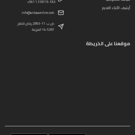
+961 1 318119 :FAX
أرشيف الأنباء القديم
info@anbaaonline.com
ص.ب: 11-2893 رياض الصلح
14-5287 المزرعة
موقعنا على الخريطة