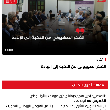
فيديو
تقرير
الفكر الصهيوني من النكبة إلى الإبادة
مقالات أخرى للكاتب
"التقدمي" يُدين تفجير جرمانا ويُحيّي موقف أبنائها الوطني
الخميس، 06 آب 2026
الرئاسة السورية: الشرع يبحث مع مستشار الأمن القومي البريطاني التطورات