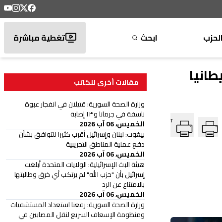
لحزب
ابحث
تغطية مباشرة
مقالات أخرى للكاتب
وزارة الصحة السورية: قتيلان في انفجار عبوة
ناسفة في جرمانا و١٣ إصابة
T
الخميس، 06 آب 2026
بيغوت: لبنان وإسرائيل أقرب كثيرا للتوافق بشأن
دفع عملية المناطق التجريبية
الخميس، 06 آب 2026
هيئة البث الإسرائيلية: الولايات المتحدة أبلغت
إسرائيل بأن "حزب الله" لم يرتكب أي خرق وطالبتها
بالامتناع عن الرد
الخميس، 06 آب 2026
وزارة الصحة السورية: رفعنا استعداد المستشفيات
ومنظومة الإسعاف السريع لنقل المصابين في