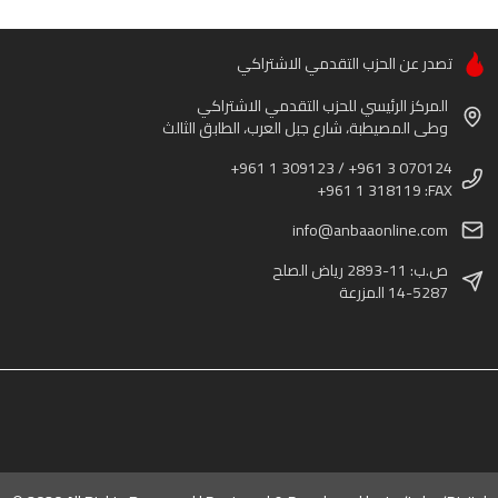
تصدر عن الحزب التقدمي الاشتراكي
المركز الرئيسي للحزب التقدمي الاشتراكي
وطى المصيطبة، شارع جبل العرب، الطابق الثالث
+961 1 309123 / +961 3 070124
+961 1 318119 :FAX
info@anbaaonline.com
ص.ب: 11-2893 رياض الصلح
14-5287 المزرعة