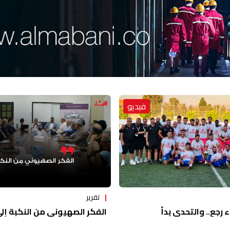
فيديو
تقرير
ء رجع.. والتحدي بدأ
الفكر الصهيوني من النكبة إلى 