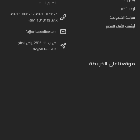
الطابق الثالث
لإعلاناتكم
+961 1 309123 / +961 3 070124
سياسة الخصوصية
+961 1 318119 :FAX
أرشيف الأنباء القديم
info@anbaaonline.com
ص.ب: 11-2893 رياض الصلح
14-5287 المزرعة
موقعنا على الخريطة