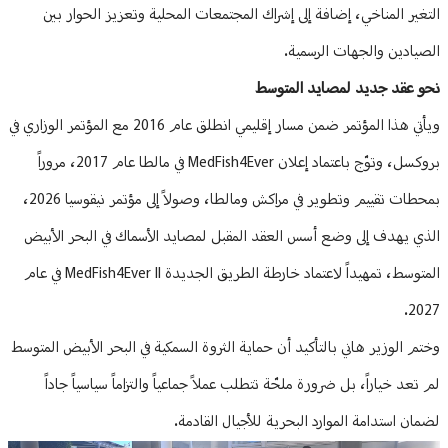
التغير المناخي، إضافة إلى إشراك المجتمعات المحلية وتعزيز الحوار بين
الصيادين والجهات الرسمية.
نحو عقد جديد لمصايد المتوسط
ويأتي هذا المؤتمر ضمن مسار إقليمي انطلق عام 2016 مع المؤتمر الوزاري في
بروكسل، وتوّج باعتماد إعلان MedFish4Ever في مالطا عام 2017، مروراً
بمحطات تقييم وتطوير في مراكش ومالطا، وصولاً إلى مؤتمر نيقوسيا 2026،
الذي يهدف إلى وضع أسس العقد المقبل لمصايد الأسماك في البحر الأبيض
المتوسط، تمهيداً لاعتماد خارطة الطريق الجديدة MedFish4Ever II في عام
2027.
وختم الوزير هاني بالتأكيد أن حماية الثروة السمكية في البحر الأبيض المتوسط
لم تعد خياراً، بل ضرورة ملحّة تتطلب عملاً جماعياً والتزاماً سياسياً جاداً
لضمان استدامة الموارد البحرية للأجيال القادمة.