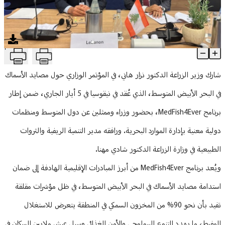
منوعات
T
هاني من قبرص: التزام لبناني متجدد بحماية الثروة السمكية وتعزيز ا
Article Content
شارك وزير الزراعة الدكتور نزار هاني، في المؤتمر الوزاري حول مصايد الأسماك
في البحر الأبيض المتوسط، الذي عُقد في نيقوسيا في 5 أيار الجاري، ضمن إطار
برنامج MedFish4Ever، بحضور وزراء وممثلين عن دول المتوسط ومنظمات
دولية معنية بإدارة الموارد البحرية. ورافقه مدير التنمية الريفية والثروات
الطبيعية في وزارة الزراعة الدكتور شادي مهنا.
ويُعد برنامج MedFish4Ever من أبرز المبادرات الإقليمية الهادفة إلى ضمان
استدامة مصايد الأسماك في البحر الأبيض المتوسط، في ظل مؤشرات مقلقة
تفيد بأن نحو 90% من المخزون السمكي في المنطقة يتعرض للاستغلال
المفرط، ما يهدد التنوع البيولوجي والأمن الغذائي وسبل عيش ملايين السكان في