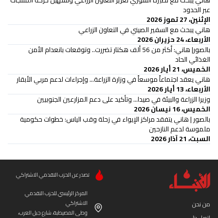
هاني يبحث مع نظيره السوري تعزيز التعاون الزراعي وتسهيل حركة المنتجات
عبر الحدود
الإثنين، 27 تموز 2026
هاني يبحث مع السفير الصيني في التعاون الزراعي
الأربعاء، 24 حزيران 2026
بالصور| هاني: أكثر من 56 ألف هكتار تضررت.. وتوقعات بانعدام الأمن
الغذائي الحاد
الخميس، 21 أيار 2026
هاني يعقد اجتماعاً موسعاً في وزارة الزراعة... وإجراءات لدعم مربي الأبقار
الأربعاء، 13 أيار 2026
وزيرا الزراعة والبيئة في صيدا... وتأكيد على دعم المزارعين الجنوبيين
الخميس، 16 نيسان 2026
بالصور | هاني يتفقد مراكز الإيواء في زحلة وقب الياس: خطوات حكومية
ملموسة لدعم النازحين
السبت، 21 آذار 2026
تصدر عن الحزب التقدمي الاشتراكي
المركز الرئيسي للحزب التقدمي
الاشتراكي
من نحن
وطى المصيطبة، شارع جبل العرب،
إتصل بنا