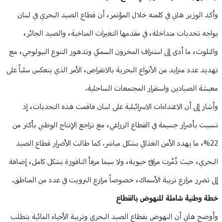
وأكد الوزير هاني في كلمته خلال المؤتمر، أن قطاع الصيد البحري في لبنان
يواجه تحديات متداخلة، في مقدمها التغيرات المناخية، والصيد الجائر،
والتلوث، ما أدى إلى استنزاف المخزون السمكي وتدهور التنوع البيولوجي، مع
تهديد عدد متزايد من الأنواع البحرية بالانقراض، الأمر الذي ينعكس سلباً على
معيشة الصيادين واستقرار المجتمعات الساحلية.
وأشار إلى أن الاعتداءات الاسرائيلية على لبنان فاقمت هذه التحديات، إذ
تسببت بأضرار جسيمة في القطاع الزراعي، مع تراجع الإنتاج الوطني بأكثر من
22%، ما يهدد الأمن الغذائي بشكل مباشر. كما طالت الأضرار قطاع الصيد
البحري، حيث دُمّرت مرافئ حيوية، ولا سيما مرفأ الناقورة بشكل كامل، إضافة
إلى تضرر مزارع تربية الأسماك، خصوصاً مزارع الترويت في عدد من المناطق.
خطة وطنية شاملة للنهوض بالقطاع
وأوضح هاني أن النهوض بقطاع الصيد البحري وتربية الأحياء المائية يتطلب