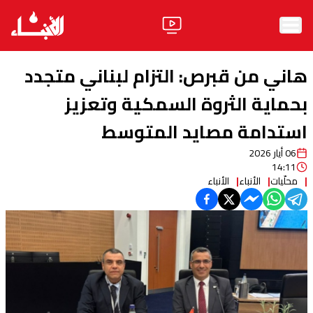
الرئيسية
هاني من قبرص: التزام لبناني متجدد
الأخبار
بحماية الثروة السمكية وتعزيز
استدامة مصايد المتوسط
آراء
06 أيار 2026
فيديو
14:11
محلّيات
الأنباء
الأنباء
مواقف
وليد جنبلاط
الحزب
ابحث
ثقافة ومجتمع