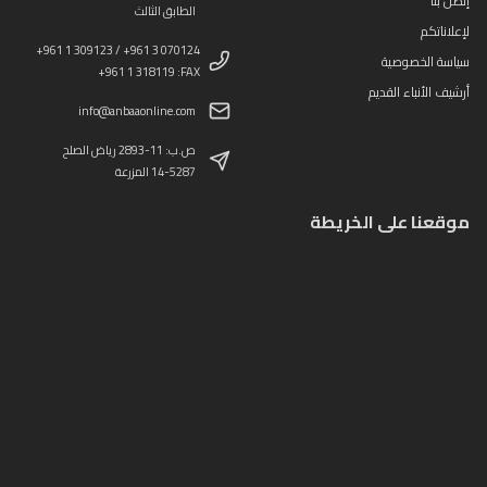
إتصل بنا
الطابق الثالث
لإعلاناتكم
+961 1 309123 / +961 3 070124
سياسة الخصوصية
+961 1 318119 :FAX
أرشيف الأنباء القديم
info@anbaaonline.com
ص.ب: 11-2893 رياض الصلح
14-5287 المزرعة
موقعنا على الخريطة