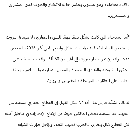
3,095 معاملة، وهو مستوى يعكس حالة الانتظار والخوف لدى المشترين
والمستثمرين.
"أما السياحة، التي كانت تشكّل دعمًا مهمًا للسوق العقاري، لا سيما في بيروت
والمناطق الساحلية، فقد تراجعت بشكل واضح. ففي آذار 2026، انخفض
عدد الوافدين عبر مطار بيروت إلى أقل من 50 ألف وافد، ما ضغط على
الشقق المفروشة والفنادق الصغيرة والمحال التجارية والمطاعم، وخفف
الطلب على العقارات المرتبطة بالمغتربين والزوار".
لذلك، يشدّد فارس على أنه "لا يمكن القول إن القطاع العقاري يستفيد من
الحرب. قد يستفيد بعض المالكين ظرفيًا من ارتفاع الإيجارات في مناطق آمنة،
لكن القطاع ككل يتضرر. فالحرب تضرب الثقة، وتؤجل قرارات الشراء،