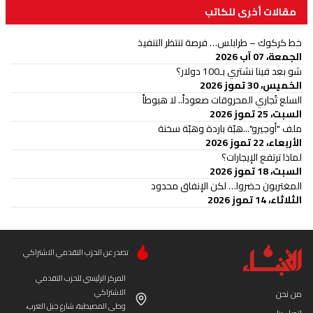
مقالات أخرى للكاتب
خط كركوك – طرابلس… فرصة تنتظر التنفيذ
الجمعة، 07 آب 2026
شو بعد فينا نشتري بـ100 دولار؟
الخميس، 30 تموز 2026
السلع تُجاري المحروقات صعوداً.. لا هبوطاً
السبت، 25 تموز 2026
ملف "أوجيرو"...هبّة باردة وهبّة سخنة
الأربعاء، 22 تموز 2026
لماذا ترتفع الإيجارات؟
السبت، 18 تموز 2026
المغتربون حضروا… لكن الإنفاق محدود
الثلاثاء، 14 تموز 2026
تصدر عن الحزب التقدمي الاشتراكي
المركز الرئيسي للحزب التقدمي
الاشتراكي
من نحن
وطى المصيطبة، شارع جبل العرب،