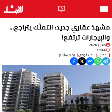
الرئيسية
مشهدٌ عقاري جديد: التملّك يتراجع...
الأخبار
والإيجارات ترتفع!
05 أيار 2026
آراء
05:00
محلّيات
نداء الوطن
رماح هاشم
فيديو
مواقف
وليد جنبلاط
الحزب
ابحث
ثقافة ومجتمع