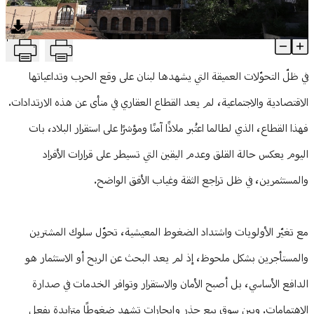
منوعات
T
مشهدٌ عقاري جديد: التملّك يتراجع... والإيجارات ترتفع!
Article Content
في ظلّ التحوّلات العميقة التي يشهدها لبنان على وقع الحرب وتداعياتها
الاقتصادية والاجتماعية، لم يعد القطاع العقاري في منأى عن هذه الارتدادات.
فهذا القطاع، الذي لطالما اعتُبر ملاذًا آمنًا ومؤشرًا على استقرار البلاد، بات
اليوم يعكس حالة القلق وعدم اليقين التي تسيطر على قرارات الأفراد
والمستثمرين، في ظل تراجع الثقة وغياب الأفق الواضح.
مع تغيّر الأولويات واشتداد الضغوط المعيشية، تحوّل سلوك المشترين
والمستأجرين بشكل ملحوظ، إذ لم يعد البحث عن الربح أو الاستثمار هو
الدافع الأساسي، بل أصبح الأمان والاستقرار وتوافر الخدمات في صدارة
الاهتمامات. وبين سوق بيع حذر وإيجارات تشهد ضغوطًا متزايدة بفعل