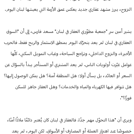
النزوح، يبرز مشهد عقاري جديد يعكس عمق الأزمة التي يعيشها لبنان اليوم.
يشير أمين سر "جمعية مطوّري العقار في لبنان" مسعد فارس، إلى أن "السوق
العقاري في لبنان لم يعد يتحرّك اليوم بمنطق الاستثمار والربح فقط. فالحرب
الأخيرة، والنزوح الداخلي، وتراجع السياحة، وغياب التمويل السكني، كلّها
عوامل غيّرت أولويات الناس. لم يعد المشتري أو المستأجر يبدأ بالسؤال عن
السعر أو العائد، بل يسأل أولا: هل المنطقة آمنة؟ هل يمكن الوصول إليها؟
هل تتوافر فيها الكهرباء والمياه والخدمات؟ وهل العقار جاهز للسكن
فورًا؟".
ويرى أن "هذا التحوّل مهم جدًا. فالعقار في لبنان كان يُعتبر دائمًا ملاذًا آمنًا،
خصوصًا عند اهتزاز العملة أو المصارف أو الأسواق. لكن اليوم، لم يعد