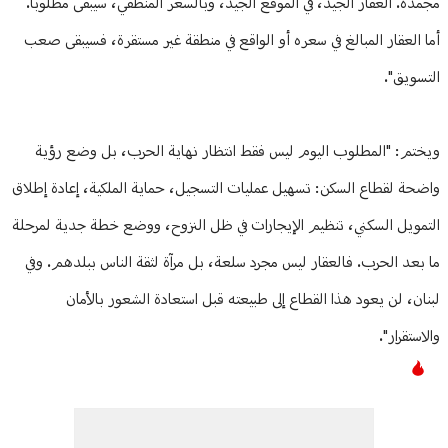
مجمّدة. العقار الجيد، في الموقع الجيد، وبالسعر المنطقي، سيبقى مطلوبًا.
أما العقار المبالغ في سعره أو الواقع في منطقة غير مستقرة، فسيبقى صعب
التسويق".
ويختم: "المطلوب اليوم ليس فقط انتظار نهاية الحرب، بل وضع رؤية
واضحة لقطاع السكن: تسهيل عمليات التسجيل، حماية الملكية، إعادة إطلاق
التمويل السكني، تنظيم الإيجارات في ظل النزوح، ووضع خطة جدية لمرحلة
ما بعد الحرب. فالعقار ليس مجرد سلعة، بل مرآة لثقة الناس ببلدهم. وفي
لبنان، لن يعود هذا القطاع إلى طبيعته قبل استعادة الشعور بالأمان
والاستقرار".