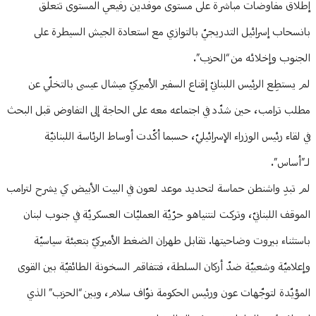
إطلاق مفاوضات مباشرة على مستوى موفدين رفيعي المستوى تتعلّق
بانسحاب إسرائيل التدريجيّ بالتوازي مع استعادة الجيش السيطرة على
الجنوب وإخلائه من “الحزب”.
لم يستطِع الرئيس اللبنانيّ إقناع السفير الأميركيّ ميشال عيسى بالتخلّي عن
مطلب ترامب، حين شدّد في اجتماعه معه على الحاجة إلى التفاوض قبل البحث
في لقاء رئيس الوزراء الإسرائيليّ، حسبما أكّدت أوساط الرئاسة اللبنانيّة
لـ”أساس”.
لم تبدِ واشنطن حماسة لتحديد موعد لعون في البيت الأبيض كي يشرح لترامب
الموقف اللبنانيّ، وتركت لنتنياهو حرّيّة العمليّات العسكريّة في جنوب لبنان
باستثناء بيروت وضاحيتها. تقابل طهران الضغط الأميركيّ بتعبئة سياسيّة
وإعلاميّة وشعبيّة ضدّ أركان السلطة، فتتفاقم السخونة الطائفيّة بين القوى
المؤيّدة لتوجّهات عون ورئيس الحكومة نوّاف سلام، وبين “الحزب” الذي