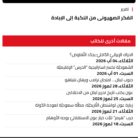
تقرير
الفكر الصهيوني من النكبة إلى الإبادة
مقالات أخرى للكاتب
الحراك الإيرانيّ الدّاخليّ يجدّد التّفاوض؟
الثلاثاء، 04 آب 2026
السّعوديّة تكسر استراتيجية “الحرس” الإقليميّة
السبت، 01 آب 2026
جنوب لبنان… امتحان ترامب ورهان نتنياهو
الثلاثاء، 28 تموز 2026
عون يكتب تاريخ تحرير لبنان من الاحتلالين
السبت، 25 تموز 2026
زيارة عون لواشنطن التّاريخيّة: مظلّة سعوديّة لعودة الدّولة
الثلاثاء، 21 تموز 2026
حرب “هرمز” تثبّت خيار عون الاستقلاليّ بوجه الأوهام
السبت، 18 تموز 2026