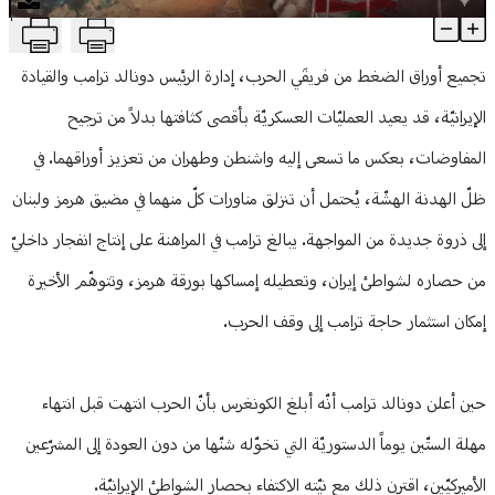
T
ورقتا هرمز ولبنان تشعلان الحرب؟
منوعات
Article Content
تجميع أوراق الضغط من فريقَي الحرب، إدارة الرئيس دونالد ترامب والقيادة
الإيرانيّة، قد يعيد العمليّات العسكريّة بأقصى كثافتها بدلاً من ترجيح
المفاوضات، بعكس ما تسعى إليه واشنطن وطهران من تعزيز أوراقهما. في
ظلّ الهدنة الهشّة، يُحتمل أن تنزلق مناورات كلّ منهما في مضيق هرمز ولبنان
إلى ذروة جديدة من المواجهة. يبالغ ترامب في المراهنة على إنتاج انفجار داخليّ
من حصاره لشواطئ إيران، وتعطيله إمساكها بورقة هرمز، وتتوهّم الأخيرة
إمكان استثمار حاجة ترامب إلى وقف الحرب.
حين أعلن دونالد ترامب أنّه أبلغ الكونغرس بأنّ الحرب انتهت قبل انتهاء
مهلة الستّين يوماً الدستوريّة التي تخوّله شنّها من دون العودة إلى المشرّعين
الأميركيّين، اقترن ذلك مع نيّته الاكتفاء بحصار الشواطئ الإيرانيّة.