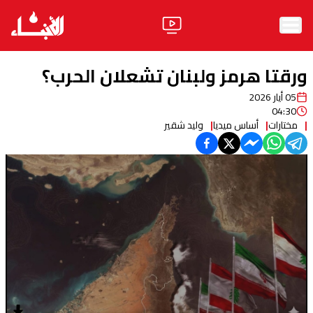
الرئيسية
ورقتا هرمز ولبنان تشعلان الحرب؟
الأخبار
05 أيار 2026
04:30
آراء
مختارات
أساس ميديا
وليد شقير
فيديو
مواقف
وليد جنبلاط
الحزب
ابحث
ثقافة ومجتمع