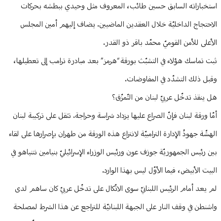
استخباراته السابق حسين طائب، المعروف مثل وحيدي ببطشه بحركات
الاحتجاج الداخليّة خلال العقدين الماضيين. يضاف إليهم أمين المجلس
الأعلى للأمن القوميّ محمّد باقر ذو القدر.
ثبت تماسك هؤلاء في التشبّث بورقة “هرمز” بعد مبادرة ترامب إلى تعطيلها،
وقبل ذلك التشدّد في المفاوضات.
هل ينقذ تدخّل عربيّ لبنان من التّمزّق؟
أمّا ورقة لبنان فإنّ الصراع عليها يزداد شراسة وحراجة. تثقل على تركيبة لبنان
الهشّة جهودُ الإدارة الترامبيّة لانتزاع هذه الورقة من طهران بإصرارها على لقاء
بين رئيس الجمهوريّة جوزف عون ورئيس الوزراء الإسرائيليّ بنيامين نتنياهو في
البيت الأبيض، فيما الأوّل ليس بهذا الوارد.
لم يعد أمام الرئيس اللبنانيّ سوى الاتّكال على تدخّل عربيّ كان ساهم لدى
واشنطن في وقف النار على الجبهة اللبنانيّة للتراجع عن هذا الشرط لمصلحة