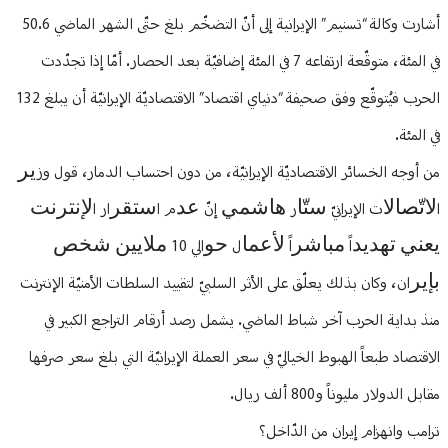
أشارت وكالة “تسنيم” الإيرانية إلى أنّ التضخّم بلغ حتّى الشهر الماضي 50.6
في المئة، متوقّعة ارتفاعه 7 في المئة إضافيّة بعد الحصار. أمّا إذا تجدّدت
الحرب فيُتوقّع وفق صحيفة “دنياي اقتصاد” الاقتصاديّة الإيرانيّة أن يبلغ 132
في المئة.
من أوجه الخسائر الاقتصاديّة الإيرانيّة، من دون احتساب الدمار، قول وزﻳﺮ
اﻻﺗّﺼﺎﻻت الإيرانيّ ﺳﺘّﺎر ﻫﺎﺷﻤﻲ إنّ ﻋﺪم اﺳﺘﻘﺮار اﻹﻧﺘﺮﻧﺖ
ﻳﻌﻨﻲ ﺗﻬﺪﻳﺪاً ﻣﺒﺎﺷﺮاً ﻷﻋﻤﺎل ﺣﻮالي 10 ﻣﻼﻳﻴﻦ ﺷﺨﺺ
ﺑﺈﻳﺮان، وكان بذلك يعلّق على الأثر السلبيّ لتقييد السلطات الأمنيّة الإنترنت
منذ بداية الحرب آخر شباط الماضي. يشمل رصد أرقام التراجع الكبير في
الاقتصاد طبعاً الهبوط الخياليّ في سعر العملة الإيرانيّة التي بلغ سعر صرفها
مقابل الدولار مليوناً و800 ألف ريال.
ترامب وانهزام إيران من الدّاخل؟