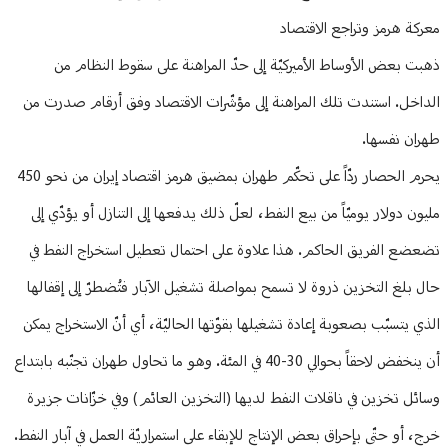
معركة هرمز وتراجع الاقتصاد
ذهبت بعض الأوساط الأميركيّة إلى حدّ المراهنة على سقوط النظام من
الداخل. استندت تلك المراهنة إلى مؤشّرات الاقتصاد وفق أرقام صدرت من
طهران نفسها.
يحرم الحصار ردّاً على تحكّم طهران بمضيق هرمز اقتصاد إيران من نحو 450
مليون دولار يوميّاً من بيع النفط، لعلّ ذلك يدفعها إلى التنازل أو يؤدّي إلى
تضعضع الفريق الحاكم. هذا علاوة على احتمال تعطيل استخراج النفط في
حال بلغ التخزين ذروة لا تسمح بمواصلة تشغيل الآبار فتُضطرّ إلى إقفالها
الذي يتسبّب بصعوبة إعادة تشغيلها بقوّتها الحاليّة، أي أنّ الاستخراج يمكن
أن ينخفض لاحقاً بحوالي 30-40 في المئة. وهو ما تحاول طهران تجنّبه بابتداع
وسائل تخزين في ناقلات النفط لديها (التخزين العائم) وفي خزّانات جزيرة
خرج، أو حتّى بإحراق بعض الإنتاج للإبقاء على استمراريّة العمل في آبار النفط.