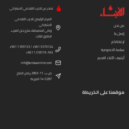
تصدر عن الحزب التقدمي الاشتراكي
المركز الرئيسي للحزب التقدمي
الاشتراكي
من نحن
وطى المصيطبة، شارع جبل العرب،
إتصل بنا
الطابق الثالث
لإعلاناتكم
+961 1 309123 / +961 3 070124
سياسة الخصوصية
+961 1 318119 :FAX
أرشيف الأنباء القديم
info@anbaaonline.com
ص.ب: 11-2893 رياض الصلح
14-5287 المزرعة
موقعنا على الخريطة