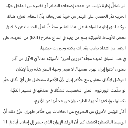
لم تتخلَّ إدارة ترامب عن هدف إضعاف النظام أو تغييره من الداخل جرّاء
الحرب ثمّ الحصار. على الرغم من خيبة تصريحاته بأنّ النظام تغيّر، هناك
توجّه لدى إدارته للمراهنة على هذا التغيير مجدّداً. لعلّ الحديث عن ذلك في
بعض الأوساط الأميركيّة ينبع من رغبة في ابتداع مخرج (EXIT) من الحرب، على
الرغم من اعتداد ترامب بقدرات بلاده وجبروت جيشها.
في هذا السياق نشرت مجلّة “فورين أفيرز” الأميركيّة مقالاً في الأوّل من أيّار
بعنوان “دعوا إيران تهزم نفسها”. لا تقيم وجهة النظر هذه وزناً لإمكان
التوصّل لاتّفاق معقول مع حكّام إيران لأنّ الأخيرة ستتحايل على أيّ اتّفاق حتّى
لو سلّمت اليورانيوم العالي التخصيب. تتشكّك في صدقها في تسليم الكمّيّة
بكاملها، وإتلافها أجهزة الطرد، ولا تثق بتخلّيها عن الأذرع.
أكثَر الرئيس الأميركيّ من التصريح عن الخلافات بين حكّام طهران. عزّز ذلك أنّ
الوسيط الباكستانيّ اكتشف كم أنّ الوفد الإيرانيّ الذي حضر إلى إسلام آباد في 11