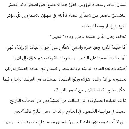
نيسان الماضي متعدّد الرؤوس. تعزّز هذا الانطباع حين اضطرّ قائد الجيش
الباكستانيّ عاصم منير لاحقاً إلى قضاء 3 أيّام في طهران للاجتماع إلى كلّ مراكز
القوى في إطار وساطة بلاده.
تحالف رجال الدّين بقيادة مجتبى وقادة “الحرس”
أمّا حقيقة الأمر، وفق خبراء واسعي الاطّلاع على أحوال القيادة الإيرانيّة، فهي
أنّها جدّدت نفسها على الرغم من الضربات القويّة. يشير هؤلاء إلى الآتي:
أهمّيّة تحالف القيادة الدينيّة بزعامة مجتبى خامنئي مع القيادة العسكريّة إبّان
تحضيره لوراثة والده. هؤلاء ورثوا العقيدة المتشدّدة من المرشد الراحل، فيما
يشكّل مجتبى نقطة لقائهم مع “حرس الثورة”.
تتألّف القيادة العسكريّة، التي تشكّلت من المتشدّدين من أصحاب التاريخ
العنيف في مواجهة الخصوم في الخارج والداخل، من الثلاثيّ قائد “حرس
الثورة” أحمد وحيدي، قائد “الحرس” السابق محمد عليّ جعفري، ورئيس جهاز