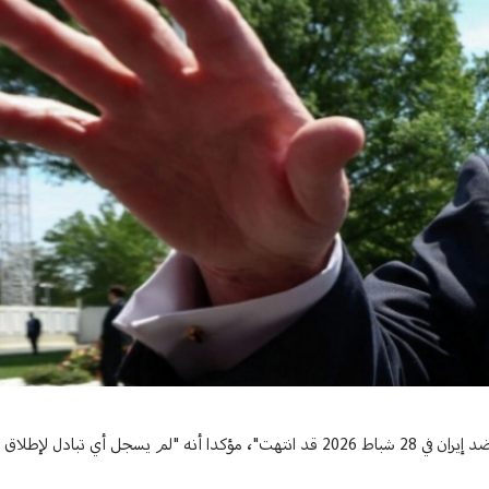
أبلغ الرئيس الأميركي دونالد ترامب الكونغرس أن الأعمال العدائية التي اندلعت ضد إيران في 28 شباط 2026 قد انتهت"، مؤكدا أنه "لم 