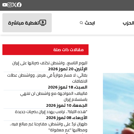
لحزب
ابحث
تغطية مباشرة
مقالات ذات صلة
لليوم التاسع.. واشنطن تكثف ضرباتها على إيران
الإثنين، 20 تموز 2026
بقائي: لا مسار موازياً في هرمز.. وواشنطن عطلت
الاتفاقات
السبت، 18 تموز 2026
قاليباف: المواجهة مع واشنطن لن تنتهي
باستسلام إيران
الجمعة، 10 تموز 2026
"هذه الليلة".. ترامب يهدد إيران بضربات جديدة
الأربعاء، 08 تموز 2026
طهران تردّ على واشنطن: مقترحنا غير مبالغ فيه..
ومطالبها "غير معقولة"