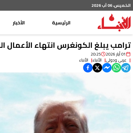
الخميس، 06 آب 2026
الرئيسية
الأخبار
محليات
ترامب يبلغ الكونغرس انتهاء الأعمال الع
عربي دولي
01 أيار 2026
20:25
عربي ودولي
الأنباء
الأنباء
إقتصاد
خاص
رياضة
من لبنان
ثقافة ومجتمع
منوعات