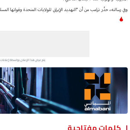
وفي رسالته، حذّر ترامب من أن "التهديد الإيراني للولايات المتحدة وقواتها المسلح
يتم عرض هذا الإعلان بواسطة إعلانات Google، ولا يتحكم موقعنا في الإعلانات التي تظهر لكل مستخدم.
Advertisement Section
كلمات مفتاحية