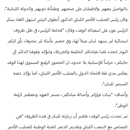
بالتواصل معهم والاطمئنان على صحتهم وطمأنة ذويهم والدولة اللبنانية".
وكان رئيس الصليب الأحمر اللبناني الدكتور أنطوان الزغبي استهل اللقاء بشكر
الرئيس عون على استقباله الوفد، وقال: "فخامة الرئيس، في ظل ظروف
استثنائية لم يشهد لبنان مثيلاً لها، وفي خضم مأساة لم نخترها، نأتي اليكم
اليوم لنجدد ثقتنا بقيادتكم الحكيمة والجريئة، ولنؤكد وقوفنا الدائم الى
جانبكم، حراساً للإنسانية بلا حدود. ان الحضور الرفيع المستوى لهذا الوفد
يعكس مدى ثقة الاتحاد الدولي بالصليب الأحمر اللبناني، كما يؤكد دعمه
المستمر للبنان".
وأضاف: "بثبات قراركم وأصالة مبادئكم، صنتم العهد وحفظتم كرامة
الوطن".
ثم تحدث رئيس الوفد، فاعتبر أن زيارته للبنان في هذه الظروف "هي
للتضامن مع الشعب اللبناني وتقديم الدعم للجنة الوطنية للصليب الأحمر