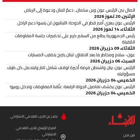
اتصال بين الرئيس عون وبن سلمان.. دعمٌ للبنان ودعوة إلى الرياض
الإثنين، 20 تموز 2026
الرئيس عون يعزي أمير قطر في الدوحة: اللبنانيون لن ينسوا دعم الراحل
الثلاثاء، 14 تموز 2026
رئيس الجمهورية يطلع من السفير كرم على تحضيرات جلسة المفاوضات
المُقبلة
الثلاثاء، 09 حزيران 2026
عون- سلام ومخاطر ما بعد الاتفاق: لبنان يترنح بتضارب المسارات
السبت، 06 حزيران 2026
الرئيس عون: بيان واشنطن فرصة أخيرة لوقف شامل للنار وليتحمل كل طرف
مسؤوليته
الخميس، 04 حزيران 2026
الرئيس عون يكشف تفاصيل الجولة الرابعة: علّقنا المفاوضات وتدخل روبيو!
الخميس، 04 حزيران 2026
تصدر عن الحزب التقدمي الاشتراكي
المركز الرئيسي للحزب التقدمي
الاشتراكي
من نحن