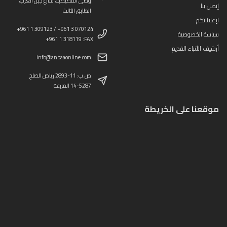
وطى المصيطبة، شارع جبل العرب،
إتصل بنا
الطابق الثالث
لإعلاناتكم
+961 1 309123 / +961 3 070124
سياسة الخصوصية
+961 1 318119 :FAX
أرشيف الأنباء القديم
info@anbaaonline.com
ص.ب: 11-2893 رياض الصلح
14-5287 المزرعة
موقعنا على الخريطة