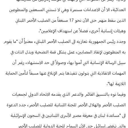
العدائية، الا أن الاعتداءات مستمرة وهي لا تستثني المسعفين والمتطوعين
الذين سقط منهم حتى الآن نحو 17 مسعفاً من الصليب الأحمر اللبناني
وهيئات إنسانية أخرى، فضلاً عن استهداف الإعلاميين".
وجدد رئيس الجمهورية تعازيه الى الصليب الأحمر اللبناني، معتبراً أن "ما يقوم
به المتطوعون لإنقاذ المصابين، عمل يشكل قمة التضحية وبذل الذات في
سبيل الرسالة الإنسانية التي آمنوا بها، وصولاً الى حد الاستشهاد، رغم أن
المهمات الانقاذية التي يتولون تنفيذها يتم الإبلاغ عنها مسبقاً لتأمين الحماية
اللازمة لها".
وفيما نوه بالتنسيق القائم والدعم الذي يقدمه الاتحاد الدولي لجمعيات
الصليب الأحمر والهلال الأحمر للجنة اللبنانية للصليب الأحمر، جدد الدعوة
الى "مساعدة لبنان في معرفة مصير الأسرى اللبنانيين في السجون الإسرائيلية
والتي ترفض إسرائيل حتى الآن السماح للجنة الدولية للصليب الأحمر