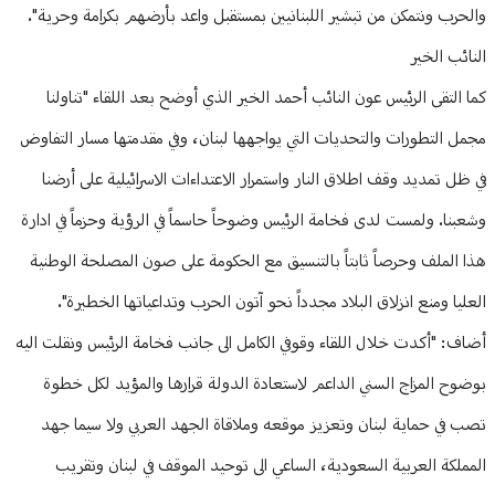
والحرب ونتمكن من تبشير اللبنانيين بمستقبل واعد بأرضهم بكرامة وحرية".
النائب الخير
كما التقى الرئيس عون النائب أحمد الخير الذي أوضح بعد اللقاء "تناولنا
مجمل التطورات والتحديات التي يواجهها لبنان، وفي مقدمتها مسار التفاوض
في ظل تمديد وقف اطلاق النار واستمرار الاعتداءات الاسرائيلية على أرضنا
وشعبنا. ولمست لدى فخامة الرئيس وضوحاً حاسماً في الرؤية وحزماً في ادارة
هذا الملف وحرصاً ثابتاً بالتنسيق مع الحكومة على صون المصلحة الوطنية
العليا ومنع انزلاق البلاد مجدداً نحو آتون الحرب وتداعياتها الخطيرة".
أضاف: "أكدت خلال اللقاء وقوفي الكامل الى جانب فخامة الرئيس ونقلت اليه
بوضوح المزاج السني الداعم لاستعادة الدولة قرارها والمؤيد لكل خطوة
تصب في حماية لبنان وتعزيز موقعه وملاقاة الجهد العربي ولا سيما جهد
المملكة العربية السعودية، الساعي الى توحيد الموقف في لبنان وتقريب