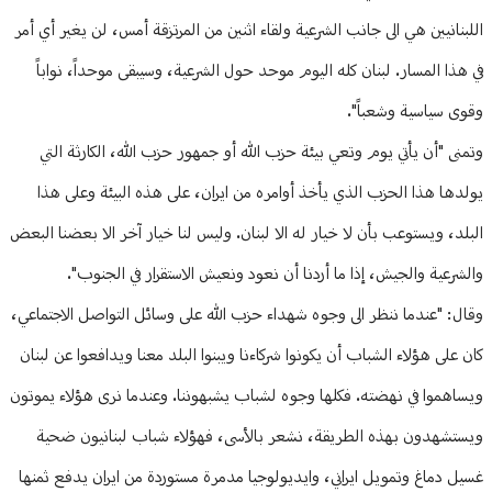
اللبنانيين هي الى جانب الشرعية ولقاء اثنين من المرتزقة أمس، لن يغير أي أمر
في هذا المسار. لبنان كله اليوم موحد حول الشرعية، وسيبقى موحداً، نواباً
وقوى سياسية وشعباً".
وتمنى "أن يأتي يوم وتعي بيئة حزب الله أو جمهور حزب الله، الكارثة التي
يولدها هذا الحزب الذي يأخذ أوامره من ايران، على هذه البيئة وعلى هذا
البلد، ويستوعب بأن لا خيار له الا لبنان. وليس لنا خيار آخر الا بعضنا البعض
والشرعية والجيش، إذا ما أردنا أن نعود ونعيش الاستقرار في الجنوب".
وقال: "عندما ننظر الى وجوه شهداء حزب الله على وسائل التواصل الاجتماعي،
كان على هؤلاء الشباب أن يكونوا شركاءنا ويبنوا البلد معنا ويدافعوا عن لبنان
ويساهموا في نهضته. فكلها وجوه لشباب يشبهوننا. وعندما نرى هؤلاء يموتون
ويستشهدون بهذه الطريقة، نشعر بالأسى، فهؤلاء شباب لبنانيون ضحية
غسيل دماغ وتمويل ايراني، وايديولوجيا مدمرة مستوردة من ايران يدفع ثمنها