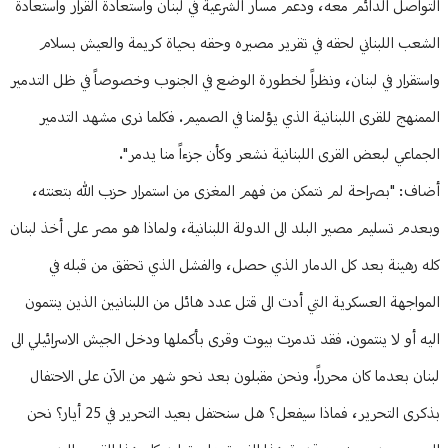
التواصل الدائم معه، ودعم مسار الشرعية في لبنان واستعادة القرار واستعادة
الشعب اللبناني لحقه في تقرير مصيره وحقه بحياة كريمة والعيش بسلام
واستقرار في لبنان، ونظراً لخطورة الوضع في الجنوب وخصوصاً في ظل التدمير
الممنهج للقرى اللبنانية الذي يؤلمنا في الصميم. فكلما نرى مشهد التدمير
الجماعي لبعض القرى اللبنانية نشعر وكأن جزءاً منا يدمر".
أضاف: "بصراحة لم نتمكن من فهم المغزى من استمرار حزب الله بتعنته،
وبعدم تسليم مصير البلد الى الدولة اللبنانية، ولماذا هو مصر على أخذ لبنان
كله رهينة بعد كل الدمار الذي حصل، والفشل الذي تحقق من قبله في
المواجهة العسكرية التي أدت الى قتل عدد هائل من اللبنانيين الذين ينتمون
اليه أو لا ينتمون. فقد تدمرت بيوت وقرى بأكملها ودخل الجيش الاسرائيلي الى
لبنان بعدما كان محرراً. ونحن مقبلون بعد نحو شهر من الآن على الاحتفال
بذكرى التحرير، فماذا سيفعل؟ هل سنحتفل بعيد التحرير في 25 أيار؟ نحن