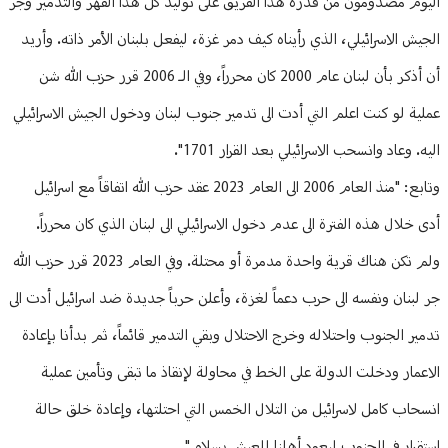
اليوم مصدومون من قدرة هذا الفريق على توليد كل هذا القهر والتدمير وجر
الجيش الاسرائيلي، الذي رأيناه كيف دمر غزة، ليفعل بلبنان الأمر ذاته. وأريد
أن أذكر بأن لبنان عام 2000 كان محرراً، وفي الـ 2006 قرر حزب الله شن
عملية لو كنت اعلم التي أدت الى تدمير جنوب لبنان ودخول الجيش الاسرائيلي
اليه. وعاد وانسحب الاسرائيلي بعد القرار 1701".
وتابع: "منذ العام 2006 الى العام 2023 عقد حزب الله اتفاقاً مع اسرائيل
أدى خلال هذه الفترة الى عدم دخول الاسرائيلي الى لبنان الذي كان محرراً.
ولم تكن هناك قرية واحدة مدمرة أو محتلة. وفي العام 2023 قرر حزب الله
جر لبنان ونفسه الى حرب دعماً لغزة، وأعلن حرباً جديدة ضد اسرائيل أدت الى
تدمير الجنوب واحتلاله وخرج الاحتلال وبقي التدمير قائماً، ثم بدأنا بإعادة
الاعمار ودخلت الدولة على الخط في محاولة لإنقاذ ما تبقى وتأمين عملية
انسحاب كامل لاسرائيل من التلال الخمس التي احتلتها، وإعادة خلق حالة
استقرار في الجنوب ليعود أهلنا للعيش بسلام".