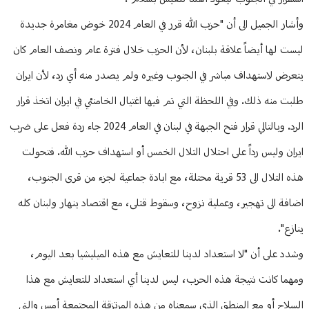
وأشار الجميل الى أن "حزب الله قرر في العام 2024 خوض مغامرة جديدة
ليست لها أيضاً علاقة بلبنان، لأن الحزب خلال فترة عام ونصف العام كان
يتعرض لاستهداف مباشر في الجنوب وغيره ولم يصدر منه أي رد، لأن ايران
طلبت منه ذلك. وفي اللحظة التي تم فيها اغتيال الخامنئي في ايران اتخذ قرار
الرد. وبالتالي قرار فتح الجبهة في لبنان في العام 2024 جاء ردة فعل على ضرب
ايران وليس رداً على احتلال التلال الخمس أو استهداف حزب الله. فتحولت
هذه التلال الى 53 قرية محتلة، مع ابادة جماعية لجزء من قرى الجنوب،
اضافة الى تهجير، وعملية نزوح، وسقوط قتلى، مع اقتصاد ينهار ولبنان كله
ينازع".
وشدد على أن "لا استعداد لدينا للتعايش مع هذه الميليشيا بعد اليوم،
ومهما كانت نتيجة هذه الحرب، ليس لدينا أي استعداد للتعايش مع هذا
السلاح أو مع المنطق الذي سمعناه من هذه المرتزقة المجتمعة أمس والتي