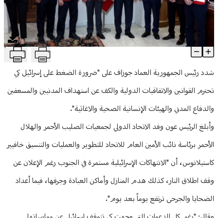
منوعات
T
الرئيس عون يدعو الى الضغط على اسرائيل لاحترام القوانين الدولية و
Article Content
شدد رئيس الجمهورية العماد جوزاف على "ضرورة الضغط على إسرائيل كي
تحترم القوانين والاتفاقيات الدولية والكف عن استهداف المدنيين والمسعفين
والدفاع المدني والهيئات الإنسانية الصحية والاغاثية".
وأبلغ الرئيس عون وفد الاتحاد الدولي لجمعيات الصليب الأحمر والهلال
الأحمر برئاسة نائب الأمين العام للاتحاد للتطوير والعمليات والتنسيق خافيير
كاستيلانوس، أن "الانتهاكات الإسرائيلية مستمرة في الجنوب رغم الإعلان عن
وقف اطلاق النار، كذلك هدم المنازل وأماكن العبادة وجرفها، فيما أعداد
الضحايا والجرحى ترتفع يوماً بعد يوم".
وقال: "رغم كل الدعوات التي وجهت كي تتوقف إسرائيل عن ممارساتها