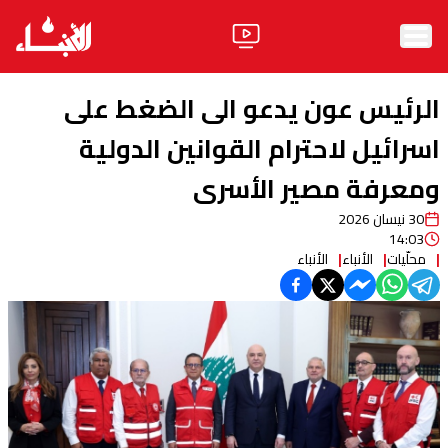
الرئيسية
الرئيس عون يدعو الى الضغط على
الأخبار
اسرائيل لاحترام القوانين الدولية
ومعرفة مصير الأسرى
آراء
30 نيسان 2026
فيديو
14:03
محلّيات
الأنباء
الأنباء
مواقف
وليد جنبلاط
الحزب
ابحث
ثقافة ومجتمع