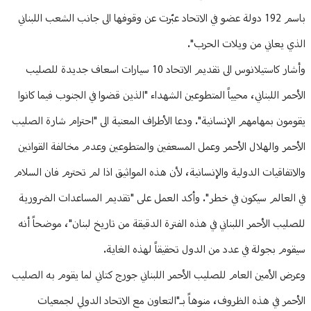
باسم 192 دولة عضو في الاتحاد عبّرت عن وقوفها الى جانب الشعب اللبناني
الذي يعاني من ويلات الحرب".
وأشار كاستيلانوس الى تقديم الاتحاد 10 سيارات اسعاف جديدة للصليب
الأحمر اللبناني، محيياً المتطوعين الشهداء "الذين قضوا في الجنوب فيما كانوا
يقومون بمهامهم الإنسانية". ودعا الأطراف المعنية الى "احترام شارة الصليب
الأحمر والهلال الأحمر وعمل المسعفين والمتطوعين وعدم مخالفة القوانين
والاتفاقيات الدولية والإنسانية، لأن هذه المواثيق اذا لم تحترم فان السلام
في العالم سيكون في خطر". وأكد العمل على "تقديم المساعدات الضرورية
للصليب الأحمر اللبناني في هذه الفترة الدقيقة من تاريخ لبنان"، موضحاً أنه
سيقوم بجولة في عدد من الدول تحقيقاً لهذه الغاية.
وعرض الأمين العام للصليب الأحمر اللبناني جورج كتاني لما يقوم به الصليب
الأحمر في هذه الظروف، منوهاً بـ"التعاون مع الاتحاد الدولي لجمعيات