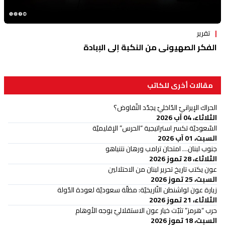
تقرير
الفكر الصهيوني من النكبة إلى الإبادة
مقالات أخرى للكاتب
الحراك الإيرانيّ الدّاخليّ يجدّد التّفاوض؟
الثلاثاء، 04 آب 2026
السّعوديّة تكسر استراتيجية “الحرس” الإقليميّة
السبت، 01 آب 2026
جنوب لبنان… امتحان ترامب ورهان نتنياهو
الثلاثاء، 28 تموز 2026
عون يكتب تاريخ تحرير لبنان من الاحتلالين
السبت، 25 تموز 2026
زيارة عون لواشنطن التّاريخيّة: مظلّة سعوديّة لعودة الدّولة
الثلاثاء، 21 تموز 2026
حرب “هرمز” تثبّت خيار عون الاستقلاليّ بوجه الأوهام
السبت، 18 تموز 2026