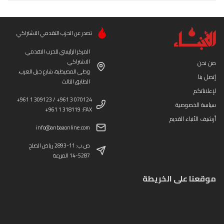
تصدر عن الحزب التقدمي الاشتراكي
المركز الرئيسي للحزب التقدمي
الاشتراكي
من نحن
وطى المصيطبة، شارع جبل العرب،
إتصل بنا
الطابق الثالث
لإعلاناتكم
+961 1 309123 / +961 3 070124
سياسة الخصوصية
+961 1 318119 :FAX
أرشيف الأنباء القديم
info@anbaaonline.com
ص.ب: 11-2893 رياض الصلح
14-5287 المزرعة
موقعنا على الخريطة