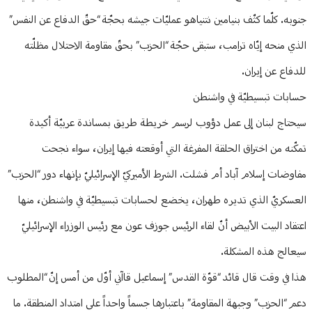
جنوبه. كلّما كثّف بنيامين نتنياهو عمليّات جيشه بحجّة “حقّ الدفاع عن النفس”
الذي منحه إيّاه ترامب، ستبقى حجّة “الحزب” بحقّ مقاومة الاحتلال مظلّته
للدفاع عن إيران.
حسابات تبسيطيّة في واشنطن
سيحتاج لبنان إلى عمل دؤوب لرسم خريطة طريق بمساندة عربيّة أكيدة
تمكّنه من اختراق الحلقة المفرغة التي أوقعته فيها إيران، سواء نجحت
مفاوضات إسلام آباد أم فشلت. الشرط الأميركيّ الإسرائيليّ بإنهاء دور “الحزب”
العسكريّ الذي تديره طهران، يخضع لحسابات تبسيطيّة في واشنطن، منها
اعتقاد البيت الأبيض أنّ لقاء الرئيس جوزف عون مع رئيس الوزراء الإسرائيليّ
سيعالج هذه المشكلة.
هذا في وقت قال قائد “قوّة القدس” إسماعيل قاآني أوّل من أمس إنّ “المطلوب
دعم “الحزب” وجبهة المقاومة” باعتبارها جسماً واحداً على امتداد المنطقة. ما