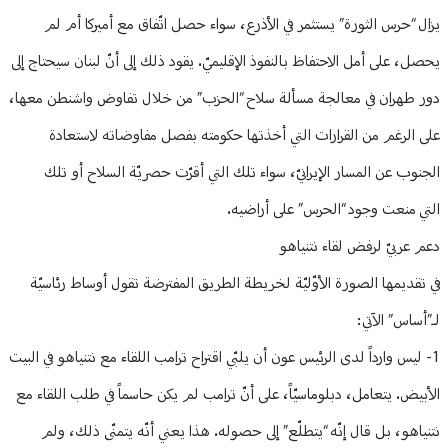
يزال “حرس الثورة” يستثمر في الأذرع، سواء حصل اتّفاق مع أميركا أم لم
يحصل، على أمل الاحتفاظ بالنفوذ الإقليميّ. يقود ذلك إلى أنّ لبنان سيحتاج إلى
دور طهران في معالجة مسألة سلاح “الحزب” من خلال تفاوض واشنطن معها،
على الرغم من القرارات التي أخذتها حكومته بفصل مفاوضاته لاستعادة
الجنوب عن المسار الإيرانيّ، سواء تلك التي أقرّت حصريّة السلاح أو تلك
التي منعت وجود “الحرس” على أراضيه.
دعم عربيّ لرفض لقاء نتنياهو
في تقديمها الصورة الأوّليّة لخريطة الطريق المفترضة تقول أوساط رئاسيّة
لـ”أساس” الآتي:
1- ليس وارداً لدى الرئيس عون أن يلبّي اقتراح ترامب اللقاء مع نتنياهو في البيت
الأبيض. يتعامل، دبلوماسيّاً، على أنّ ترامب لم يكن حاسماً في طلب اللقاء مع
نتنياهو، بل قال إنّه “يتطلّع” إلى حصوله. هذا يعني أنّه يتمنّى ذلك، ولم