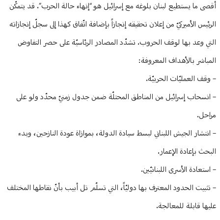
أقصى ما يستطيع لبنان بلوغه مع إسرائيل هو “إنهاء حالة الحرب”. قد يتمكّن
الرئيس الأميركيّ من إعلان تحقيقه إنجازاً بإضافة اتّفاق كهذا إلى سجلّ إنجازاته
التي وعد بها لوقف الحروب. تشدّد المصادر الرئاسيّة على حصر التفاوض
المباشر بالأهداف المعروفة:
– وقف العمليّات الحربيّة.
– انسحاب إسرائيل من المناطق المحتلّة ضمن جدول زمنيّ محدّد ولو على
مراحل.
– انتشار الجيش اللبناني لبسط سيادة الدولة، بموازاة عودة النازحين، وبدء
البحث بإعادة الإعمار.
– استعادة الأسرى اللبنانيّين.
– تثبيت الحدود المعترف بها دوليّاً، التي تسلّم تل أبيب بأنّ نقاطها المختلف
عليها قابلة للمعالجة.