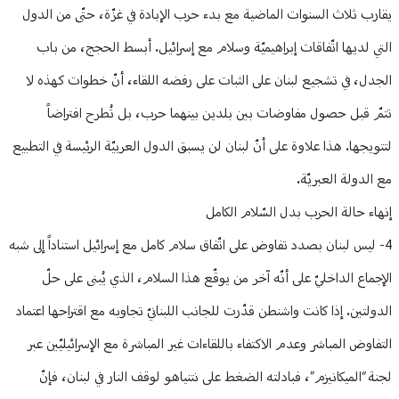
يقارب ثلاث السنوات الماضية مع بدء حرب الإبادة في غزّة، حتّى من الدول
التي لديها اتّفاقات إبراهيميّة وسلام مع إسرائيل. أبسط الحجج، من باب
الجدل، في تشجيع لبنان على الثبات على رفضه اللقاء، أنّ خطوات كهذه لا
تتمّ قبل حصول مفاوضات بين بلدين بينهما حرب، بل تُطرح افتراضاً
لتتويجها. هذا علاوة على أنّ لبنان لن يسبق الدول العربيّة الرئيسة في التطبيع
مع الدولة العبريّة.
إنهاء حالة الحرب بدل السّلام الكامل
4- ليس لبنان بصدد تفاوض على اتّفاق سلام كامل مع إسرائيل استناداً إلى شبه
الإجماع الداخليّ على أنّه آخر من يوقّع هذا السلام، الذي يُبنى على حلّ
الدولتين. إذا كانت واشنطن قدّرت للجانب اللبنانيّ تجاوبه مع اقتراحها اعتماد
التفاوض المباشر وعدم الاكتفاء باللقاءات غير المباشرة مع الإسرائيليّين عبر
لجنة “الميكانيزم”، فبادلته الضغط على نتنياهو لوقف النار في لبنان، فإنّ