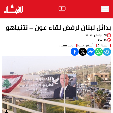
الرئيسية
بدائل لبنان لرفض لقاء عون – نتنياهو
الأخبار
28 نيسان 2026
04:34
آراء
مختارات
أساس ميديا
وليد شقير
فيديو
مواقف
وليد جنبلاط
الحزب
ابحث
ثقافة ومجتمع