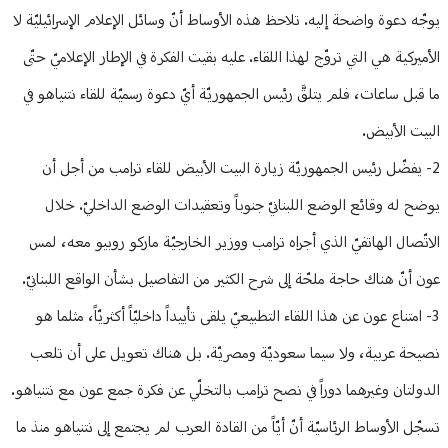
يوجّه دعوة واضحة إليه. تلاحظ هذه الأوساط أنّ وسائل الإعلام الإسرائيليّة لا
الأميركية هي التي تروّج لهذا اللقاء. عليه بقيت الفكرة في الإطار الإعلاميّ حتّى
ما قبل ساعات، فلم يتلقَّ رئيس الجمهوريّة أيّ دعوة رسميّة للقاء نتنياهو في
البيت الأبيض.
2- يفضّل رئيس الجمهوريّة زيارة البيت الأبيض للقاء ترامب من أجل أن
يوضح له وقائع الوضع اللبنانيّ جنوباً وتعقيدات الوضع الداخليّ. خلال
الاتّصال الهاتفيّ الذي أجراه ترامب ووزير الخارجيّة ماركو روبيو معه، لمس
عون أنّ هناك حاجة ملحّة إلى شرح الكثير من التفاصيل بشأن الواقع اللبنانيّ.
3- امتناع عون عن هذا اللقاء التطبيعيّ يلقى تأييداً داخليّاً أكثريّاً، مثلما هو
نصيحة عربية، ولا سيما سعوديّة ومصريّة. بل هناك تعويل على أن تلعب
الدولتان وغيرهما دوراً في نصح ترامب بالتخلّي عن فكرة جمع عون مع نتنياهو.
تسجّل الأوساط الرئاسيّة أنّ أيّاً من القادة العرب لم يجتمع إلى نتنياهو منذ ما