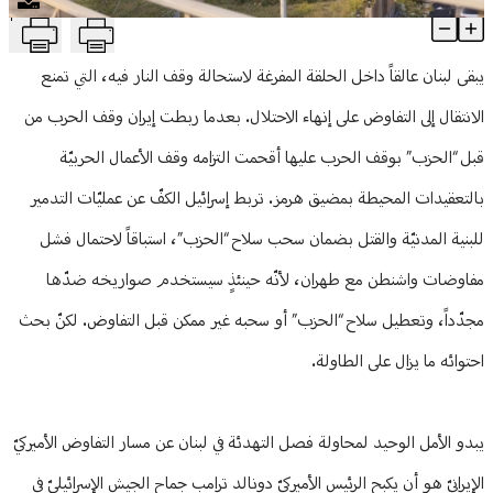
T
بدائل لبنان لرفض لقاء عون – نتنياهو
منوعات
Article Content
يبقى لبنان عالقاً داخل الحلقة المفرغة لاستحالة وقف النار فيه، التي تمنع
الانتقال إلى التفاوض على إنهاء الاحتلال. بعدما ربطت إيران وقف الحرب من
قبل “الحزب” بوقف الحرب عليها أقحمت التزامه وقف الأعمال الحربيّة
بالتعقيدات المحيطة بمضيق هرمز. تربط إسرائيل الكفّ عن عمليّات التدمير
للبنية المدنيّة والقتل بضمان سحب سلاح “الحزب”، استباقاً لاحتمال فشل
مفاوضات واشنطن مع طهران، لأنّه حينئذٍ سيستخدم صواريخه ضدّها
مجدّداً، وتعطيل سلاح “الحزب” أو سحبه غير ممكن قبل التفاوض. لكنّ بحث
احتوائه ما يزال على الطاولة.
يبدو الأمل الوحيد لمحاولة فصل التهدئة في لبنان عن مسار التفاوض الأميركيّ
الإيرانيّ هو أن يكبح الرئيس الأميركيّ دونالد ترامب جماح الجيش الإسرائيليّ في