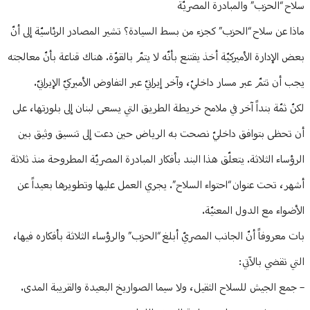
سلاح “الحزب” والمبادرة المصريّة
ماذا عن سلاح “الحزب” كجزء من بسط السيادة؟ تشير المصادر الرئاسيّة إلى أنّ
بعض الإدارة الأميركيّة أخذ يقتنع بأنّه لا يتمّ بالقوّة. هناك قناعة بأنّ معالجته
يجب أن تتمّ عبر مسار داخليّ، وآخر إيرانيّ عبر التفاوض الأميركيّ الإيرانيّ.
لكنّ ثمّة بنداً آخر في ملامح خريطة الطريق التي يسعى لبنان إلى بلورتها، على
أن تحظى بتوافق داخليّ نصحت به الرياض حين دعت إلى تنسيق وثيق بين
الرؤساء الثلاثة. يتعلّق هذا البند بأفكار المبادرة المصريّة المطروحة منذ ثلاثة
أشهر، تحت عنوان “احتواء السلاح”. يجري العمل عليها وتطويرها بعيداً عن
الأضواء مع الدول المعنيّة.
بات معروفاً أنّ الجانب المصريّ أبلغ “الحزب” والرؤساء الثلاثة بأفكاره فيها،
التي تقضي بالآتي:
– جمع الجيش للسلاح الثقيل، ولا سيما الصواريخ البعيدة والقريبة المدى.