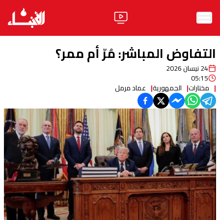
الرئيسية
التفاوض المباشر: مُرّ أم ممر؟
الأخبار
24 نيسان 2026
05:15
آراء
مختارات
الجمهورية
عماد مرمل
فيديو
مواقف
وليد جنبلاط
الحزب
ابحث
ثقافة ومجتمع