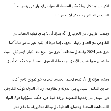
لتكريس الاحتلال وما يُسمّى المنطقة الصفراء، والإصرار على رفض مبدأ
التفاوض المباشر وما يمكن أن يسفر عنه.
ويلفت القريبون من الحزب إلى أنّه يدرك أن لا بدّ في نهاية المطاف من
التفاوض مع العدو لإنهاء الحرب، إنما شرط ان يكون غير مباشر تماماً كما
جرى عام 2024 وقبله في محطات أخرى من النزاع مع الكيان الإسرائيلي، سواء
ما يتعلق منها بتحرير الأسرى او بحماية الحقوق النفطية او بتحدّيات أخرى.
ويشير هؤلاء إلى انّ اتفاق ترسيم الحدود البحرية هو نموذج ناجح أثبت
جدوى التناغم السياسي بين الدولة والمقاومة، «إذ انّ الدولة تولّت التفاوض
غير المباشر ثم رفدتها المقاومة بورقة قوة حين حلّقت مسيّراتها فوق المياه
الفلسطينية المحتلة وحقولها النفطية، في رسالة تحذيرية، ما دفع نحو