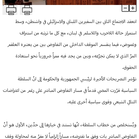
T
التفاوض المباشر: مُرّ أم ممر؟
منوعات
Article Content
انعقد الاجتماع الثاني بين السفيرين اللبناني والاسرائيلي في واشنطن، وسط
استمرار حالة اللاحرب واللاسلم في لبنان، مع كل ما ترتبه من استنزاف
وغموض، فيما ينقسم الموقف الداخلي من التفاوض بين من يعتبره العلقم
المرّ الذي لا يمكن تجرّعه، وبين من يجد فيه ممراً ضرورياً نحو استعادة
الحقوق.
تؤشر التصريحات الأخيرة لرئيسي الجمهورية والحكومة إلى انّ السلطة
السياسية قرّرت المضي قدماً في مسار التفاوض المباشر على رغم من اعتراضات
الثنائي الشيعي وقوى سياسية أخرى عليه.
ويُستخلص من خطاب السلطة، انّها تستند في خيارها إلى حدّين، الأول هو أنّ
التفاوض المباشر بات وفق ما تفترضه، مساراً إلزامياً لا مفرّ منه لمحاولة وقف