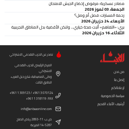
مصادر عسكرية: مرفوض إخضاع الجيش للامتحان
الجمعة، 03 تموز 2026
زحمة المسارات: فصل أم وصل؟
الأربعاء، 24 حزيران 2026
بري: «التفاهم» أثبت صحة خياري... ولتكن الأقضية بدل المناطق التجريبية
الثلاثاء، 16 حزيران 2026
تصدر عن الحزب التقدمي الاشتراكي
المركز الرئيسي للحزب التقدمي
الاشتراكي
من نحن
وطى المصيطبة، شارع جبل العرب،
إتصل بنا
الطابق الثالث
لإعلاناتكم
+961 1 309123 / +961 3 070124
سياسة الخصوصية
+961 1 318119 :FAX
أرشيف الأنباء القديم
info@anbaaonline.com
ص.ب: 11-2893 رياض الصلح
14-5287 المزرعة