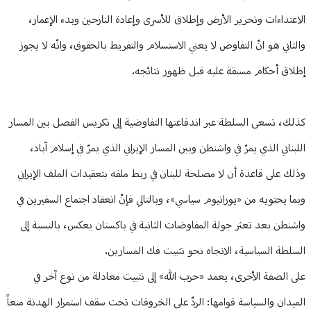
الاعتداءات وتحرير الأرض وإطلاق للأسرى وإعادة النازحين وبدء الإعمار،
والثاني هو انّ التفاوض لا يعني الاستسلام والتفريط بالحقوق، وانّه لا يجوز
إطلاق أحكام مسبقة عليه قبل ظهور نتائجه.
كذلك، تسعى السلطة عبر اندفاعتها التفاوضية إلى تكريس الفصل بين المسار
اللبناني الذي يمرّ في واشنطن وبين المسار الإيراني الذي يمرّ في إسلام آباد،
وذلك على قاعدة أن لا مصلحة للبنان في ربط ملفه بتعقيدات الملف الإيراني
وبما يحتويه من «يورانيوم سياسي»، وبالتالي فإنّ انعقاد اجتماع السفيرين في
واشنطن بعد تعثر جولة المفاوضات الثانية في باكستان يعكس، بالنسبة إلى
السلطة السياسية، الاتجاه نحو تثبيت فك المسارين.
على الضفة الأخرى، يعمد «حزب الله» إلى تثبيت معادلة من نوع آخر في
الميدان والسياسة قوامها: الردّ على الخروقات تحت سقف استمرار الهدنة منعاً