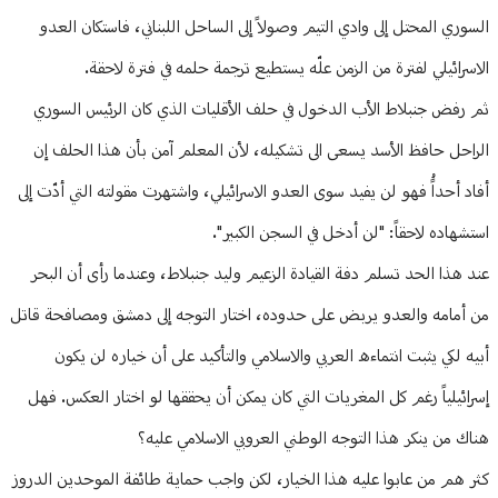
السوري المحتل إلى وادي التيم وصولاً إلى الساحل اللبناني، فاستكان العدو
الاسرائيلي لفترة من الزمن علّه يستطيع ترجمة حلمه في فترة لاحقة.
ثم رفض جنبلاط الأب الدخول في حلف الأقليات الذي كان الرئيس السوري
الراحل حافظ الأسد يسعى الى تشكيله، لأن المعلم آمن بأن هذا الحلف إن
أفاد أحداًُ فهو لن يفيد سوى العدو الاسرائيلي، واشتهرت مقولته التي أدّت إلى
استشهاده لاحقاً: "لن أدخل في السجن الكبير".
عند هذا الحد تسلم دفة القيادة الزعيم وليد جنبلاط، وعندما رأى أن البحر
من أمامه والعدو يربض على حدوده، اختار التوجه إلى دمشق ومصافحة قاتل
أبيه لكي يثبت انتماءه العربي والاسلامي والتأكيد على أن خياره لن يكون
إسرائيلياً رغم كل المغريات التي كان يمكن أن يحققها لو اختار العكس. فهل
هناك من ينكر هذا التوجه الوطني العروبي الاسلامي عليه؟
كثر هم من عابوا عليه هذا الخيار، لكن واجب حماية طائفة الموحدين الدروز