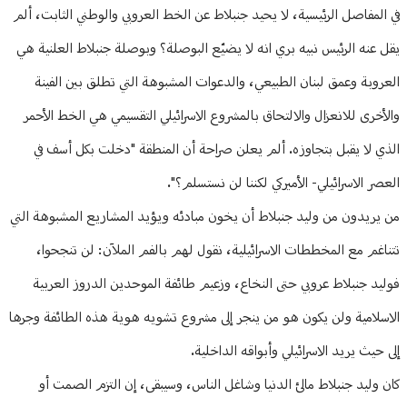
في المفاصل الرئيسية، لا يحيد جنبلاط عن الخط العروبي والوطني الثابت، ألم
يقل عنه الرئيس نبيه بري انه لا يضيّع البوصلة؟ وبوصلة جنبلاط العلنية هي
العروبة وعمق لبنان الطبيعي، والدعوات المشبوهة التي تطلق بين الفينة
والأخرى للانعزال والالتحاق بالمشروع الاسرائيلي التقسيمي هي الخط الأحمر
الذي لا يقبل بتجاوزه. ألم يعلن صراحة أن المنطقة "دخلت بكل أسف في
العصر الاسرائيلي- الأميركي لكننا لن نستسلم؟".
من يريدون من وليد جنبلاط أن يخون مبادئه ويؤيد المشاريع المشبوهة التي
تتناغم مع المخططات الاسرائيلية، نقول لهم بالفم الملآن: لن تنجحوا،
فوليد جنبلاط عروبي حتى النخاع، وزعيم طائفة الموحدين الدروز العربية
الاسلامية ولن يكون هو من ينجر إلى مشروع تشويه هوية هذه الطائفة وجرها
إلى حيث يريد الاسرائيلي وأبواقه الداخلية.
كان وليد جنبلاط مالئ الدنيا وشاغل الناس، وسيبقى، إن التزم الصمت أو