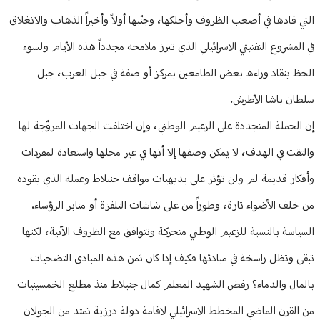
التي قادها في أصعب الظروف وأحلكها، وجنّبها أولاً وأخيراً الذهاب والانغلاق
في المشروع التفتيتي الاسرائيلي الذي تبرز ملامحه مجدداً هذه الأيام ولسوء
الحظ ينقاد وراءه بعض الطامعين بمركز أو صفة في جبل العرب، جبل
سلطان باشا الأطرش.
إن الحملة المتجددة على الزعيم الوطني، وإن اختلفت الجهات المروّجة لها
والتقت في الهدف، لا يمكن وصفها إلا أنها في غير محلها واستعادة لمفردات
وأفكار قديمة لم ولن تؤثر على بديهيات مواقف جنبلاط وعمله الذي يقوده
من خلف الأضواء تارة، وطوراً من على شاشات التلفزة أو منابر الرؤساء.
السياسة بالنسبة للزعيم الوطني متحركة وتتوافق مع الظروف الآنية، لكنها
تبقى وتظل راسخة في مبادئها فكيف إذا كان ثمن هذه المبادى التضحيات
بالمال والدماء؟ رفض الشهيد المعلم كمال جنبلاط منذ مطلع الخمسينيات
من القرن الماضي المخطط الاسرائيلي لاقامة دولة درزية تمتد من الجولان