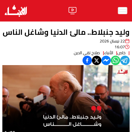
الرئيسية
وليد جنبلاط.. مالئ الدنيا وشاغل الناس
الأخبار
22 نيسان 2026
16:07
خاص
آراء
الأنباء
صلاح تقي الدين
فيديو
مواقف
وليد جنبلاط
الحزب
ابحث
ثقافة ومجتمع