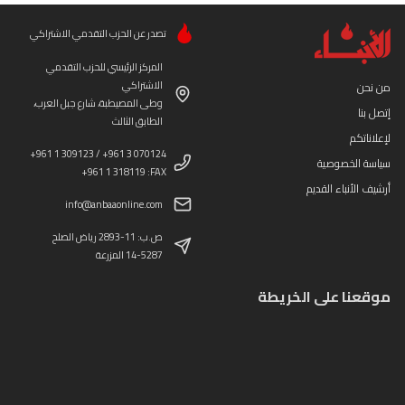
تصدر عن الحزب التقدمي الاشتراكي
المركز الرئيسي للحزب التقدمي
الاشتراكي
من نحن
وطى المصيطبة، شارع جبل العرب،
إتصل بنا
الطابق الثالث
لإعلاناتكم
+961 1 309123 / +961 3 070124
سياسة الخصوصية
+961 1 318119 :FAX
أرشيف الأنباء القديم
info@anbaaonline.com
ص.ب: 11-2893 رياض الصلح
14-5287 المزرعة
موقعنا على الخريطة