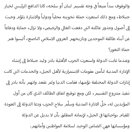
والوقوف سداً منيعاً في وجه تقسيم لبنان أو سلخه، كانا الدافع الرئيسي لخيار
جنبلاط، ومع ذلك استعرت حملة تخوينه محلياً ودولياً والاشارة بلؤم وخبث
إلى أصول وجذور عائلته التي دفعت الغالي والرخيص، ولا تزال، حماية ودفاعاً
عن أبناء طائفة الموحدين وتاريخهم العروبي الاسلامي الناصع، أليسوا هم
حماة الثغور؟
وعندما غابت الدولة واستعرت الحرب الأهلية بادر وليد جنبلاط إلى إنشاء
الإدارة المدنية لتأمين مقومات الاستمرارية لأهل الجبل، والخدمات التي كانت
إدارات الدولة المختلفة تؤمنها، فقامت الدنيا ولم تقعد واتهم بأنه بادر إلى
تنفيذ مشروع التقسيم، لكن ومع توقيع اتفاق الطائف الذي كان من أول
المؤيدين له، حلّ الادارة المدنية وسلّم سلاح الحزب ودعا الدولة إلى العودة
للقيام بواجباتها في الجبل، لإيمانه المطلق بأن لا بديل عن الدولة
ومؤسساتها فهي الضامن الوحيد لسلامة المواطنين وأمانهم.