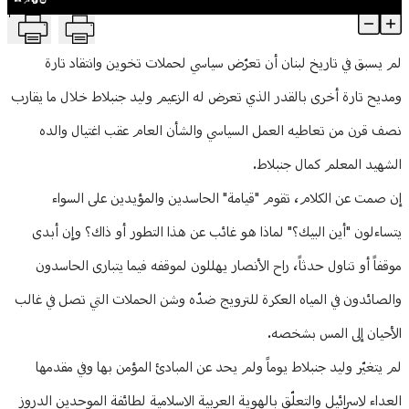
T
وليد جنبلاط.. مالئ الدنيا وشاغل الناس
منوعات
Article Content
لم يسبق في تاريخ لبنان أن تعرّض سياسي لحملات تخوين وانتقاد تارة
ومديح تارة أخرى بالقدر الذي تعرض له الزعيم وليد جنبلاط خلال ما يقارب
نصف قرن من تعاطيه العمل السياسي والشأن العام عقب اغتيال والده
الشهيد المعلم كمال جنبلاط.
إن صمت عن الكلام، تقوم "قيامة" الحاسدين والمؤيدين على السواء
يتساءلون "أين البيك؟" لماذا هو غائب عن هذا التطور أو ذاك؟ وإن أبدى
موقفاً أو تناول حدثاً، راح الأنصار يهللون لموقفه فيما يتبارى الحاسدون
والصائدون في المياه العكرة للترويج ضدّه وشن الحملات التي تصل في غالب
الأحيان إلى المس بشخصه.
لم يتغيّر وليد جنبلاط يوماً ولم يحد عن المبادئ المؤمن بها وفي مقدمها
العداء لاسرائيل والتعلّق بالهوية العربية الاسلامية لطائفة الموحدين الدروز