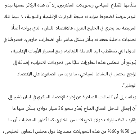
مقدّمها القطاع السياحي وتحويلات المغتربين. إلا أن هذه الركائز نفسها تبدو
اليوم عرضة لضغوط متزايدة، نتيجة التوترات الإقليمية والدولية، لا سيما تلك
المرتبطة بما يجري في الخليج العربي. فالاقتصاد اللبناني، الذي يواجه أصلًا
تحديات داخلية معقدة، يتأثر بشكل مباشر بأي اضطراب خارجي، خصوصًا في
الدول التي تستقطب اليد العاملة اللبنانية. ومع استمرار الأزمات الإقليمية،
يُتوقع أن تنعكس هذه التطورات سلبًا على تحويلات الاغتراب، إضافة إلى
تراجع محتمل في النشاط السياحي، ما يزيد من الضغوط على الاقتصاد
الوطني”.
ويلفت إلى أن “البيانات الصادرة عن إدارة الإحصاء المركزي في لبنان تشير إلى
أن إجمالي الدخل الصافي المتاح يُقدّر بنحو 36 مليار دولار، يشكّل منها ما
يقارب 6.2 مليارات دولار تحويلات من الخارج. كما تُظهر المعطيات أن ما
بين 50% و60% من هذه التحويلات مصدرها دول مجلس التعاون الخليجي،