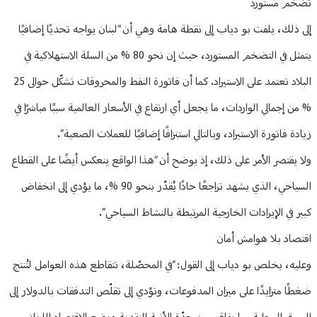
تضخم مستورد
إلى ذلك، يلفت بو دياب إلى نقطة هامة وهي أن “لبنان يواجه تحديًا إضافيًا
يتمثل في التضخم المستورد، حيث إن نحو 80 % من السلة الاستهلاكية في
البلاد تعتمد على الاستيراد. كما أن فاتورة النفط والمحروقات تشكّل حوالى 25
% من إجمالي الواردات، ما يجعل أي ارتفاع في الأسعار العالمية سببًا مباشرًا في
زيادة فاتورة الاستيراد، وبالتالي استنزافًا إضافيًا للعملات الصعبة”.
ولا يقتصر الأمر على ذلك، إذ يوضح أن “هذا الواقع ينعكس أيضًا على القطاع
السياحي، الذي يشهد تراجعًا حادًا يُقدّر بنحو 90 %، ما يؤدي إلى انخفاض
كبير في الإيرادات الخارجية المرتبطة بالنشاط السياحي”.
اقتصاد بلا هوامش أمان
وعليه، يخلص بو دياب إلى القول: “في المحصّلة، تتقاطع هذه العوامل لتُنتج
ضغطًا متزايدًا على ميزان المدفوعات، وتؤدي إلى تقلّص التدفقات بالدولار إلى