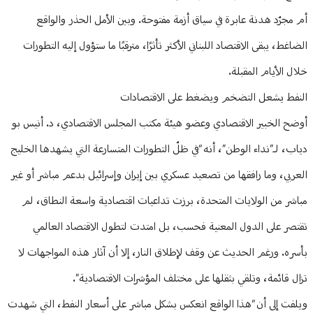
أم مجرّد هدنة عابرة في سياق أزمة مفتوحة. وبين الأمل الحذر والواقع
الضاغط، يبقى الاقتصاد اللبناني الأكثر تأثرًا، مترقبًا ما ستؤول إليه التطورات
خلال الأيام المقبلة.
النفط يشعل التضخم ويضغط على الاقتصادات
أوضح الخبير الاقتصادي وعضو هيئة مكتب المجلس الاقتصادي، د. أنيس بو
دياب، لـ”نداء الوطن”، أنه “في ظلّ التطورات المتسارعة التي يشهدها الخليج
العربي، وما رافقها من تصعيد عسكري بين إيران وإسرائيل بدعم مباشر أو غير
مباشر من الولايات المتحدة، برزت تداعيات اقتصادية واسعة النطاق، لم
تقتصر على الدول المعنية فحسب، بل امتدت لتطول الاقتصاد العالمي
بأسره. ورغم الحديث عن وقف لإطلاق النار، إلا أن آثار هذه المواجهات لا
تزال قائمة، وتلقي بثقلها على مختلف المؤشرات الاقتصادية”.
ويلفت إلى أن “هذا الواقع انعكس بشكل مباشر على أسعار النفط، التي شهدت