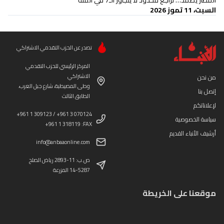
المطار يصمد… تراجع محدود لا يتجاوز الـ7 في المئة
السبت، 11 تموز 2026
تصدر عن الحزب التقدمي الاشتراكي
المركز الرئيسي للحزب التقدمي
الاشتراكي
من نحن
وطى المصيطبة، شارع جبل العرب،
إتصل بنا
الطابق الثالث
لإعلاناتكم
+961 1 309123 / +961 3 070124
سياسة الخصوصية
+961 1 318119 :FAX
أرشيف الأنباء القديم
info@anbaaonline.com
ص.ب: 11-2893 رياض الصلح
14-5287 المزرعة
موقعنا على الخريطة