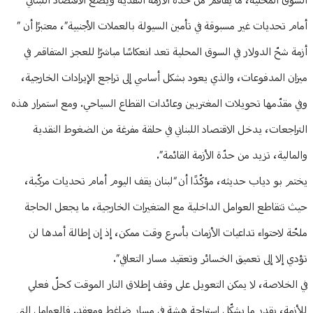
السوق المحلية، ما يفاقم من حدّة الأزمة النقدية ويضع الاقتصاد اللبناني
أمام تحديات غير مسبوقة في تأمين السيولة بالعملات الأجنبية”، معتبرًا أن ”
أزمة شحّ الدولار في السوق المحلية تعد انعكاسًا مباشرًا للعجز المتفاقم في
ميزان المدفوعات، والذي يعود بشكل أساسي إلى تراجع الإيرادات الخارجية،
وفي مقدّمها تحويلات المغتربين وعائدات القطاع السياحي. ومع استمرار هذه
التراجعات، يدخل الاقتصاد اللبناني في حلقة مفرغة من الضغوط النقدية
والمالية، تزيد من حدّة الأزمة القائمة”.
يختم بو دياب حديثه، مؤكّدًا أن “لبنان يقف اليوم أمام تحديات مركّبة،
حيث تتقاطع العوامل الداخلية مع المتغيرات الخارجية، ما يجعل الحاجة
ملحّة لاحتواء تداعيات الأزمات بأسرع وقت ممكن، إذ إن إطالة أمدها لن
تؤدي إلا إلى تعميق الخسائر وتعقيد مسار التعافي”.
في الخلاصة، لا يمكن التعويل على وقف إطلاق النار الموقت كحلّ فعلي
للأزمة، بقدر ما يشكّل استراحة هشة في مسار ضاغط ومعقد. فالعوامل التي