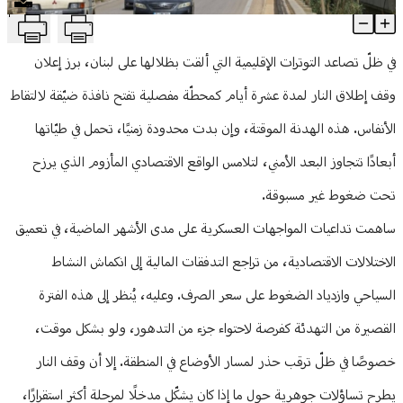
T
هدنة قصيرة… وأزمة اقتصادية طويلة
منوعات
Article Content
في ظلّ تصاعد التوترات الإقليمية التي ألقت بظلالها على لبنان، برز إعلان
وقف إطلاق النار لمدة عشرة أيام كمحطّة مفصلية تفتح نافذة ضيّقة لالتقاط
الأنفاس. هذه الهدنة الموقتة، وإن بدت محدودة زمنيًا، تحمل في طيّاتها
أبعادًا تتجاوز البعد الأمني، لتلامس الواقع الاقتصادي المأزوم الذي يرزح
تحت ضغوط غير مسبوقة.
ساهمت تداعيات المواجهات العسكرية على مدى الأشهر الماضية، في تعميق
الاختلالات الاقتصادية، من تراجع التدفقات المالية إلى انكماش النشاط
السياحي وازدياد الضغوط على سعر الصرف. وعليه، يُنظر إلى هذه الفترة
القصيرة من التهدئة كفرصة لاحتواء جزء من التدهور، ولو بشكل موقت،
خصوصًا في ظلّ ترقب حذر لمسار الأوضاع في المنطقة. إلا أن وقف النار
يطرح تساؤلات جوهرية حول ما إذا كان يشكّل مدخلًا لمرحلة أكثر استقرارًا،