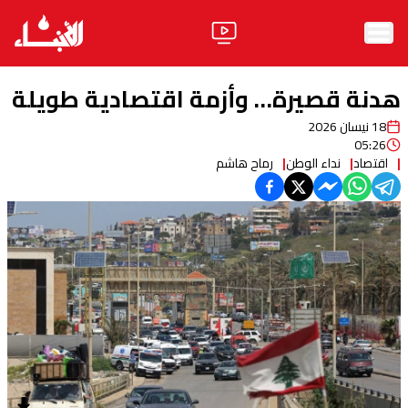
الرئيسية
هدنة قصيرة… وأزمة اقتصادية طويلة
الأخبار
18 نيسان 2026
05:26
آراء
اقتصاد
نداء الوطن
رماح هاشم
فيديو
مواقف
وليد جنبلاط
الحزب
ابحث
ثقافة ومجتمع