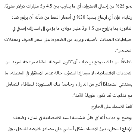
نحو 25% من إجمالي الاستيراد، أي ما يقارب بين 4.5 و5 مليارات دولار سنويًا.
وعليه، فإن أي ارتفاع بنسبة 30% في أسعار النفط من شأنه أن يرفع هذه
الفاتورة بما يتراوح بين 1.5 و2 مليار دولار، ما يؤدي إلى استنزاف إضافي في
احتياطيات العملات الأجنبية، ويزيد من الضغوط على سعر الصرف ومعدلات
التضخم”.
انطلاقًا من ذلك، يرجح بو دياب أن “تكون المرحلة المقبلة مرشحة لمزيد من
التحديات الاقتصادية، لا سيما إذا استمرّت حالة عدم الاستقرار في المنطقة، ما
يستدعي استعدادًا أكبر من الدول، وخاصة تلك المستوردة للطاقة، للتعامل
مع تداعيات قد تكون طويلة الأمد”.
كلفة الاعتماد على الخارج
يوضح بو دياب أنه “في ظلّ هشاشة البنية الاقتصادية في لبنان، وضعف
الإنتاج المحلي، يبرز الاعتماد بشكل أساسي على مصادر خارجية للدخل، وفي