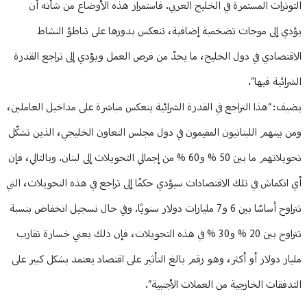
التوترات المستمرة في الخليج العربي. فاستمرار هذه الأوضاع من شأنه أن
يؤدي إلى موجات تضخمية إضافية، تنعكس بدورها على تباطؤ النشاط
الاقتصادي في دول الخليج، ما يحدّ من فرص العمل ويؤدي إلى تراجع القدرة
الشرائية فيها”.
يضيف: “هذا التراجع في القدرة الشرائية ينعكس مباشرة على مداخيل العاملين،
ومن بينهم اللبنانيون المقيمون في دول مجلس التعاون الخليجي، الذين تشكّل
تحويلاتهم ما بين 50 % و60 % من إجمالي التحويلات إلى لبنان. وبالتالي، فإن
أي انكماش في تلك الاقتصادات سيؤدي حكمًا إلى تراجع في هذه التحويلات، التي
تتراوح أساسًا بين 6 و7 مليارات دولار سنويًا. وفي حال تسجيل انخفاض بنسبة
تتراوح بين 20 % و30 % في هذه التحويلات، فإن ذلك يعني خسارة تقارب
مليار دولار أو أكثر، وهو رقم بالغ التأثير على اقتصاد يعتمد بشكل كبير على
التدفقات الخارجية من العملات الأجنبية”.