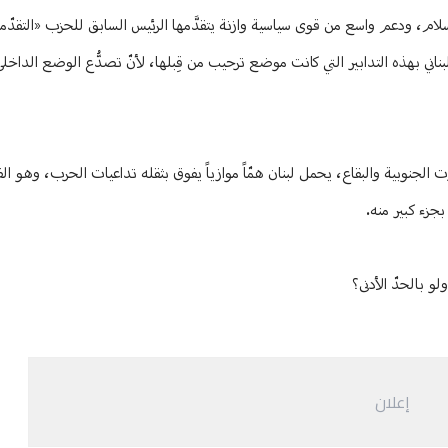
ام، ودعم واسع من قوى سياسية وازنة يتقدَّمها الرئيس السابق للحزب «التقدّمي 
بناني بهذه التدابير التي كانت موضع ترحيب من قِبلها، لأنّ تصدُّع الوضع الداخلي
 الجنوبية والبقاع، يحمل لبنان همّاً موازياً يفوق بثقله تداعيات الحرب، وهو ال
بجزء كبير منه.
و بالحدّ الأدنى؟
إعلان