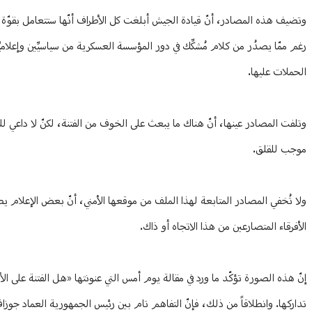
وتضيف هذه المصادر، أنّ قيادة الجيش أبلغت كل الأطراف أنّها ستتعامل بقوّة 
رغم ممّا يصدُر من كلام مُشكِّك في دور المؤسسة العسكرية من سياسيِّين وإعلام
الحملات عليها.
وتلفت المصادر عينها، أنّ هناك ما يبعث على الخوف من الفتنة، لكنّ لا داعي لل
موجب للقلق.
ولا تُخفي المصادر المتابعة لهذا الملف من موقعها الأمني، أنّ بعض الإعلام ي
الأفرقاء المتصارعين من هذا الاتجاه أو ذاك.
إنّ هذه الصورة تؤكّد ما ورد في مقالة يوم أمس التي عنونتها «هل الفتنة على ال
تداركها. وانطلاقاً من ذلك، فإنّ التفاهم تام بين رئيس الجمهورية العماد جوز