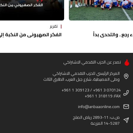
تقرير
ء رجع.. والتحدي بدأ
الفكر الصهيوني من النكبة إلى 
تصدر عن الحزب التقدمي الاشتراكي
المركز الرئيسي للحزب التقدمي الاشتراكي
وطى المصيطبة، شارع جبل العرب، الطابق الثالث
+961 1 309123 / +961 3 070124
+961 1 318119 :FAX
info@anbaaonline.com
ص.ب: 11-2893 رياض الصلح
14-5287 المزرعة