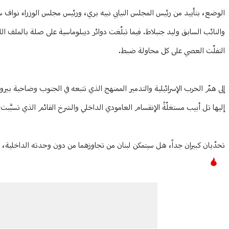
الوضع، بتأييد من رئيس المجلس النيابي نبيه بري، ورئيس مجلس الوزراء نواف سل
والنائب السابق وليد جنبلاط. فيما تبلّغت دوائر ديبلوماسية على صلة بالملف الل
التفلّت العصي على كل محاولة ضبط.
إلى همّ الحرب الإسرائيلية والتدمير الممنهج الذي تتبعه في الجنوب وضاحية بيروت
إليها تل أبيب مستغلّةً الإنقسام العامودي الداخلي والشرخ القائم الذي تسبَّبت 
تحدّيان كبيران جداً، هل سيتمكن لبنان من تجاوزهما من دون وحدته الداخلية، ول