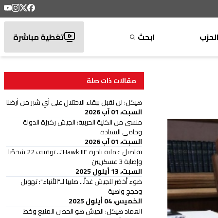
لحزب
ابحث
تغطية مباشرة
مقالات ذات صلة
هيكل: لن نقبل ببقاء الاحتلال على أي شبر من أرضنا
السبت، 01 آب 2026
منسى من الكلية الحربية: الجيش ركيزة الدولة
وحامي السيادة
السبت، 01 آب 2026
تفاصيل عملية باخرة "Hawk III"... توقيف 22 شخصًا
وإصابة 3 عسكريين
السبت، 13 أيلول 2025
ضوء أخضر للجيش غداً... صليبا لـ"الأنباء": تهويل
وحجج واهية
الخميس، 04 أيلول 2025
العماد هيكل: الجيش هو الحصن المنيع وخط