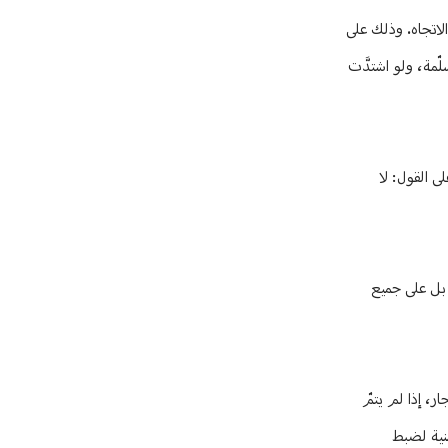
لاتجاه. وذلك على
ّمة، ولو اشتدَّت
ى القول: لا
 بل على جميع
ر، إذا لم يتمّ
منية لضبط