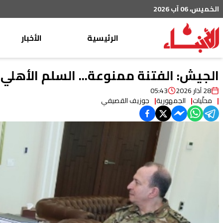
الخميس، 06 آب 2026
الرئيسية
الأخبار
محليات
الجيش: الفتنة ممنوعة... السلم الأهلي
عربي دولي
28 آذار 2026
05:43
محلّيات
الجمهورية
جوزيف القصيفي
إقتصاد
خاص
رياضة
من لبنان
ثقافة ومجتمع
منوعات