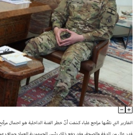
الجيش: الفتنة ممنوعة... السلم الأهلي خط أحمر!
Article Content
التقارير التي تلقّتها مراجع عليا، كشفت أنّ خطر الفتنة الداخلية هو احتمال مرجّ
قدر عالٍ من الدقة والصحة. وقد دفع ذلك رئيس الجمهورية العماد جوزاف عون إل