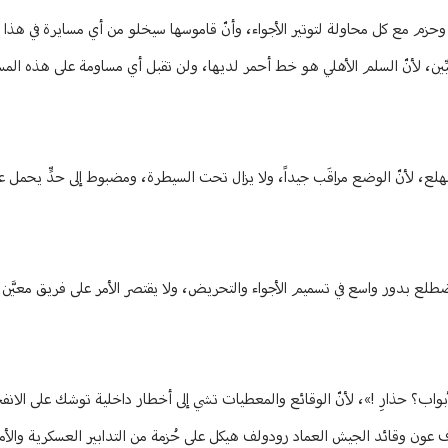
وحزم مع كل محاولة لتوتير الأجواء، وأنّ قاموسها سيخلو من أي مسايرة في هذا ا
يِّين، لأنّ السلم الأهلي هو خط أحمر لديها، ولن تقبل أي مساومة على هذه المسل
هلع، لأنّ الوضع مراقَب جيداً، ولا يزال تحت السيطرة، ومضبوط إلى حدٍّ يحمل عل
ضطلع بدور واسع في تسميم الأجواء والتحريض، ولا يقتصر الأمر على فريق معيَّن
أبواب؟ حذارِ !»، لأنّ الوقائع والمعطيات تشي إلى أخطار داخلية توشك على الانفجا
اف عون وقائد الجيش العماد رودولف هيكل على حُزمة من التدابير العسكرية والأ