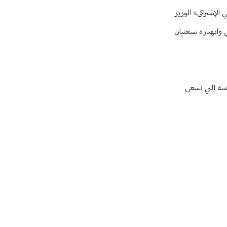
الإشتراكي» الوزير
 وانهياره سيعنيان
فتنة التي تسعى