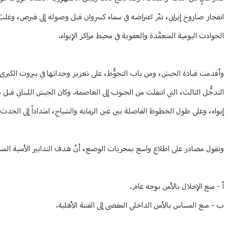
انفجار صاروخ إيراني، تمّ اعتراضه في سماء كسروان قبل وصوله إلى قبرص، وغلبَ 
الحوادث اليومية المتعمَّدة والعفوية في محيط مراكز الإيواء.
وأقدمت قيادة الجيش، ومن باب التحوُّط، على تعزيز وحداتها في بيروت الكبرى
التدخُّل الثالث، التي انتقلت من الجنوب إلى العاصمة. وكان الجيش اللبناني قبل
إيواء، وعلى طول الخطوط الفاصلة بين عين الرمانه والشياح، امتداداً إلى الحدث 
وتقول مصادر على اطلاع واسع بمجريات الوضع، أنّ هدف التدابير الأمنية المتش
أ - منع الإخلال بالأمن بوجه عام.
ب - منع المساس بالأمن الداخلي المفضي إلى الفتنة الأهلية.