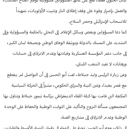
لبنان الجنوبي فقط، تقع على عاتق المسؤولين مسؤولية توفير المناخ المناسب،
والعمل بإصرار وقوة على وقف إطلاق النار وتثبيت الأولويات، تمهيداً
للانسحاب الإسرائيلي وحصر السلاح.
كما دعا المسؤولين وبعض وسائل الإعلام إلى التحلي بالحكمة والمسؤولية وإلى
التشديد على التمسك بالدولة وبوثيقة الوفاق الوطني وبصيغة لبنان الكبير،
إلى جانب دعم المؤسسة العسكرية وقيادتها وعدم الانزلاق إلى حسابات
ورهانات لا تفيد الشعب اللبناني.
وعن زيارة الرئيس وليد جنبلاط، لفت أبو الحسن إلى أن التواصل لم ينقطع
مع قصر بعبدا، وعين التينة والسراي الحكومي، مشيراً إلى الحركة السياسية
المكثفة التي قامت بها كتلة اللقاء الديمقراطي برئاسة تيمور جنبلاط وتناول بها
المجتمعون مسألة النزوح والتأكيد على الثوابت الوطنية والحفاظ على الوحدة
الوطنية وعدم الانزلاق إلى مشاريع الفتنة.
إلى ذلك، وجه أبو الحسن تحية على الهواء إلى طيران الشرق الأوسط والطيارين