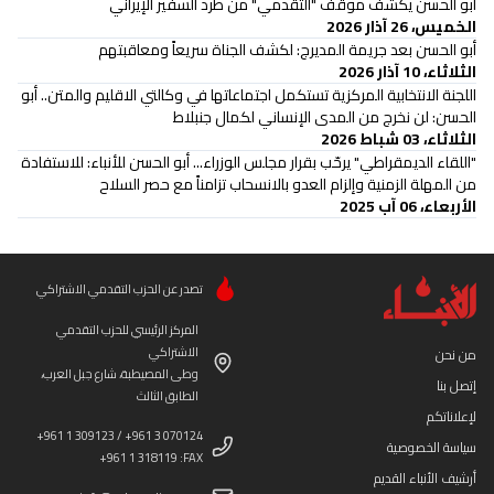
أبو الحسن يكشف موقف "التقدمي" من طرد السفير الإيراني
الخميس، 26 آذار 2026
أبو الحسن بعد جريمة المديرج: لكشف الجناة سريعاً ومعاقبتهم
الثلاثاء، 10 آذار 2026
اللجنة الانتخابية المركزية تستكمل اجتماعاتها في وكالتي الاقليم والمتن.. أبو
الحسن: لن نخرج من المدى الإنساني لكمال جنبلاط
الثلاثاء، 03 شباط 2026
"اللقاء الديمقراطي" يرحّب بقرار مجلس الوزراء... أبو الحسن للأنباء: للاستفادة
من المهلة الزمنية وإلزام العدو بالانسحاب تزامناً مع حصر السلاح
الأربعاء، 06 آب 2025
تصدر عن الحزب التقدمي الاشتراكي
المركز الرئيسي للحزب التقدمي
الاشتراكي
من نحن
وطى المصيطبة، شارع جبل العرب،
إتصل بنا
الطابق الثالث
لإعلاناتكم
+961 1 309123 / +961 3 070124
سياسة الخصوصية
+961 1 318119 :FAX
أرشيف الأنباء القديم