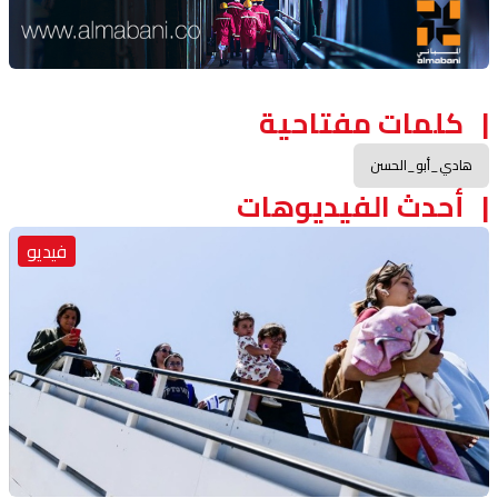
Advertisement Section
كلمات مفتاحية
هادي_أبو_الحسن
أحدث الفيديوهات
فيديو