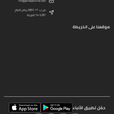
info@anbaaonline.com
ص.ب: 11-2893 رياض الصلح
14-5287 المزرعة
موقعنا على الخريطة
حمّل تطبيق الأنباء