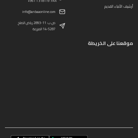
+961 1 318119 :FAX
أرشيف الأنباء القديم
info@anbaaonline.com
ص.ب: 11-2893 رياض الصلح
14-5287 المزرعة
موقعنا على الخريطة