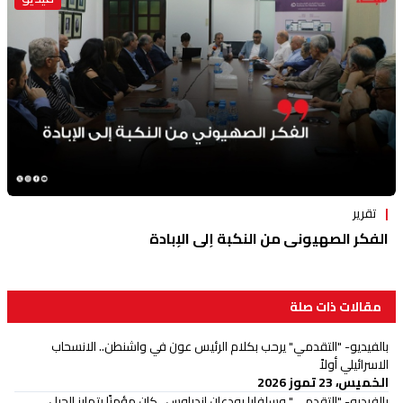
تقرير
الفكر الصهيوني من النكبة إلى الإبادة
مقالات ذات صلة
بالفيديو- "التقدمي" يرحب بكلام الرئيس عون في واشنطن.. الانسحاب
الاسرائيلي أولاً
الخميس، 23 تموز 2026
بالفيديو- "التقدمي" وسلفايا يودعان إندراوس.. كان مؤمنًا بتمايز الجبل