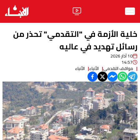
الرئيسية
خلية الأزمة في "التقدمي" تحذر من
الأخبار
رسائل تهديد في عاليه
10 آذار 2026
آراء
14:57
مواقف التقدمي
الأنباء
الأنباء
فيديو
مواقف
وليد جنبلاط
الحزب
ابحث
ثقافة ومجتمع