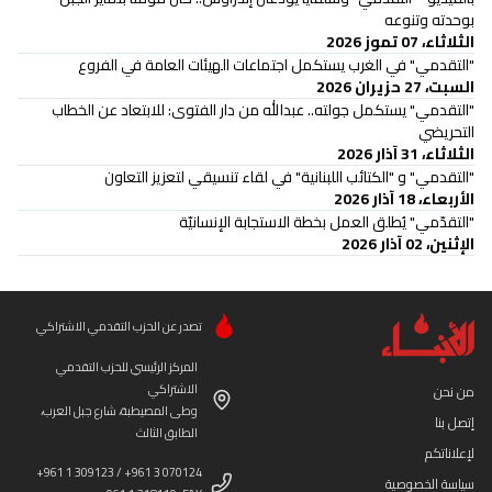
بوحدته وتنوعه
الثلاثاء، 07 تموز 2026
"التقدمي" في الغرب يستكمل اجتماعات الهيئات العامة في الفروع
السبت، 27 حزيران 2026
"التقدمي" يستكمل جولته.. عبدالله من دار الفتوى: للابتعاد عن الخطاب
التحريضي
الثلاثاء، 31 آذار 2026
"التقدمي" و "الكتائب اللبنانية" في لقاء تنسيقي لتعزيز التعاون
الأربعاء، 18 آذار 2026
"التقدّمي" يُطلق العمل بخطة الاستجابة الإنسانيّة
الإثنين، 02 آذار 2026
تصدر عن الحزب التقدمي الاشتراكي
المركز الرئيسي للحزب التقدمي
الاشتراكي
من نحن
وطى المصيطبة، شارع جبل العرب،
إتصل بنا
الطابق الثالث
لإعلاناتكم
+961 1 309123 / +961 3 070124
سياسة الخصوصية