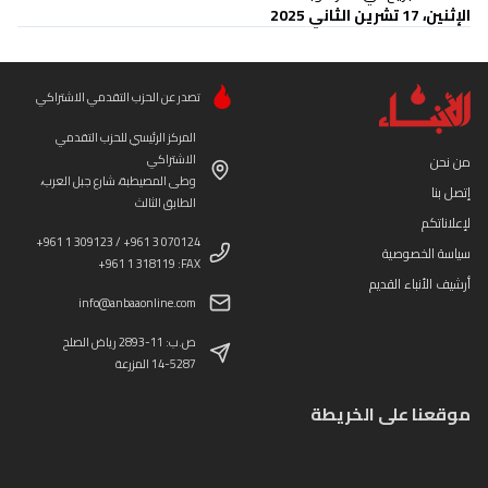
الإثنين، 17 تشرين الثاني 2025
تصدر عن الحزب التقدمي الاشتراكي
المركز الرئيسي للحزب التقدمي
الاشتراكي
من نحن
وطى المصيطبة، شارع جبل العرب،
إتصل بنا
الطابق الثالث
لإعلاناتكم
+961 1 309123 / +961 3 070124
سياسة الخصوصية
+961 1 318119 :FAX
أرشيف الأنباء القديم
info@anbaaonline.com
ص.ب: 11-2893 رياض الصلح
14-5287 المزرعة
موقعنا على الخريطة