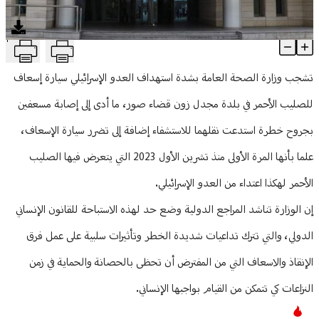
منوعات
T
"الصحة": لوضع حدّ لهذه الإستباحة للقانون الإنساني الدولي
Article Content
تشجب وزارة الصحة العامة بشدة استهداف العدو الإسرائيلي سيارة إسعاف
للصليب الأحمر في بلدة مجدل زون قضاء صور، ما أدى إلى إصابة مسعفين
بجروح خطرة استدعت نقلهما للاستشفاء إضافة إلى تضرر سيارة الإسعاف،
علما بأنها المرة الأولى منذ تشرين الأول 2023 التي يتعرض فيها الصليب
الأحمر لهكذا اعتداء من العدو الإسرائيلي.
إن الوزارة تناشد المراجع الدولية وضع حد لهذه الاستباحة للقانون الإنساني
الدولي، والتي تترك تداعيات شديدة الخطر وتأثيرات سلبية على عمل فرق
الإنقاذ والاسعاف التي من المفترض أن تحظى بالحصانة والحماية في زمن
النزاعات كي تتمكن من القيام بواجبها الإنساني.