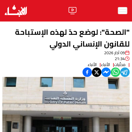
الرئيسية
"الصحة": لوضع حدّ لهذه الإستباحة
الأخبار
للقانون الإنساني الدولي
09 آذار 2026
آراء
21:34
محلّيات
الأنباء
الأنباء
فيديو
مواقف
وليد جنبلاط
الحزب
ابحث
ثقافة ومجتمع