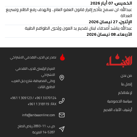
الخميس، 07 أيار 2026
عبدالله: لن نسمح بتأخير إقرار قانون العفو العام.. والهدف رفع الظلم وتسريع
العدالة
الإثنين، 27 نيسان 2026
عبدالله يناشد أصدقاء لبنان تقديم يد العون ويُحيي الطواقم الطبية
الأربعاء، 08 نيسان 2026
تصدر عن الحزب التقدمي الاشتراكي
المركز الرئيسي للحزب التقدمي
الاشتراكي
من نحن
وطى المصيطبة، شارع جبل العرب،
إتصل بنا
الطابق الثالث
لإعلاناتكم
+961 1 309123 / +961 3 070124
سياسة الخصوصية
+961 1 318119 :FAX
أرشيف الأنباء القديم
info@anbaaonline.com
ص.ب: 11-2893 رياض الصلح
14-5287 المزرعة