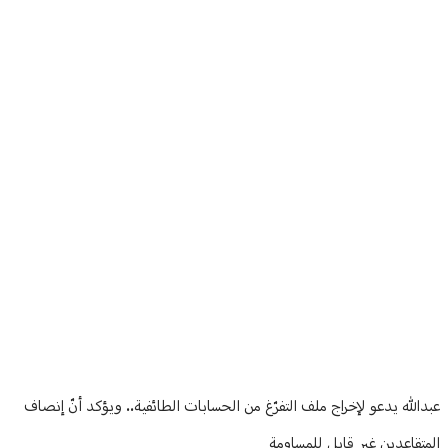
منوعات
Article Content
عبدالله يدعو لإخراج ملف التفرّغ من الحسابات الطائفية.. ويؤكد أنّ إنصاف
المتقاعدين غير قابل للمساومة