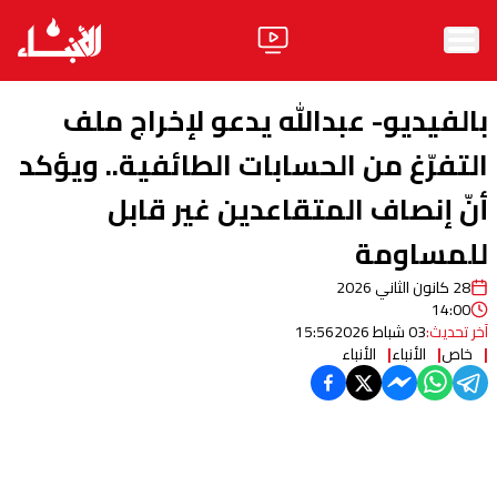
الرئيسية
بالفيديو- عبدالله يدعو لإخراج ملف
الأخبار
التفرّغ من الحسابات الطائفية.. ويؤكد
أنّ إنصاف المتقاعدين غير قابل
آراء
للمساومة
فيديو
28 كانون الثاني 2026
مواقف
14:00
آخر تحديث:
03 شباط 2026
15:56
وليد جنبلاط
الحزب
خاص
الأنباء
الأنباء
ابحث
ثقافة ومجتمع