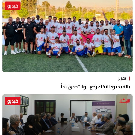
فيديو
تقرير
بالفيديو: الإخاء رجع.. والتحدي بدأ
فيديو