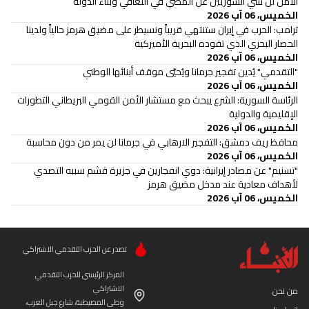
الأمن لن تثني السوريين عن المضي في التعافي وبناء الدولة
الخميس، 06 آب 2026
ترامب: الحرب في إيران ستنتهي قريباً ونسيطر على مضيق هرمز حالياً ولدينا
الحصار البحري الذي تقوده البحرية الأميركية
الخميس، 06 آب 2026
"التقدمي" يُدين تفجير جرمانا ويُحيّي موقف أبنائها الوطني
الخميس، 06 آب 2026
الرئاسة السورية: الشرع يبحث مع مستشار الأمن القومي البريطاني التطورات
الإقليمية والدولية
الخميس، 06 آب 2026
محافظ ريف دمشق: التفجير الارهابي في جرمانا لن يمر من دون محاسبة
الخميس، 06 آب 2026
"تسنيم" عن مصادر إيرانية: دوي انفجارين في جزيرة قشم سببه التصدي
لأهداف معادية عند مدخل مضيق هرمز
الخميس، 06 آب 2026
تصدر عن الحزب التقدمي الاشتراكي
المركز الرئيسي للحزب التقدمي
الاشتراكي
من نحن
وطى المصيطبة، شارع جبل العرب،