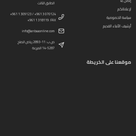
إتصل بنا
الطابق الثالث
لإعلاناتكم
+961 1 309123 / +961 3 070124
سياسة الخصوصية
+961 1 318119 :FAX
أرشيف الأنباء القديم
info@anbaaonline.com
ص.ب: 11-2893 رياض الصلح
14-5287 المزرعة
موقعنا على الخريطة