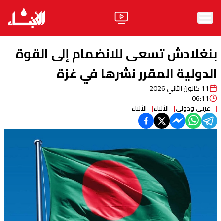
الرئيسية
بنغلادش تسعى للانضمام إلى القوة
الأخبار
الدولية المقرر نشرها في غزة
11 كانون الثاني 2026
آراء
06:11
عربي ودولي
الأنباء
الأنباء
فيديو
مواقف
وليد جنبلاط
الحزب
ابحث
ثقافة ومجتمع