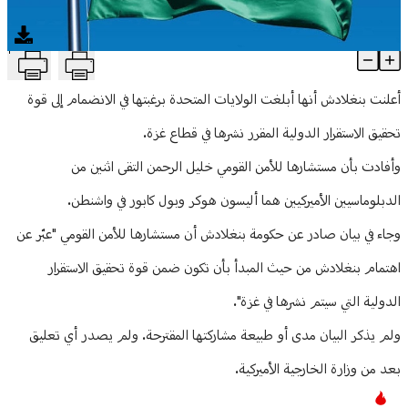
منوعات
T
بنغلادش تسعى للانضمام إلى القوة الدولية المقرر نشرها في غزة
Article Content
أعلنت بنغلادش أنها أبلغت الولايات المتحدة برغبتها في الانضمام إلى قوة
تحقيق الاستقرار الدولية المقرر نشرها في قطاع غزة.
وأفادت بأن مستشارها للأمن القومي خليل الرحمن التقى اثنين من
الدبلوماسيين الأميركيين هما أليسون هوكر وبول كابور في واشنطن.
وجاء في بيان صادر عن حكومة بنغلادش أن مستشارها للأمن القومي "عبّر عن
اهتمام بنغلادش من حيث المبدأ بأن تكون ضمن قوة تحقيق الاستقرار
الدولية التي سيتم نشرها في غزة".
ولم يذكر البيان مدى أو طبيعة مشاركتها المقترحة. ولم يصدر أي تعليق
بعد من وزارة الخارجية الأميركية.