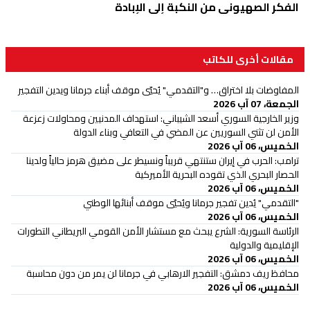
الفكر الصهيوني من النكبة إلى الإبادة
مقالات أخرى للكاتب
المفاوضات بلا اختراق… و"التقدمي" يُحيّي موقف أبناء جرمانا ويدين التفجير
الجمعة، 07 آب 2026
وزير الخارجية السوري أسعد الشيباني: استهداف المدنيين ومحاولات زعزعة
الأمن لن تثني السوريين عن المضي في التعافي وبناء الدولة
الخميس، 06 آب 2026
ترامب: الحرب في إيران ستنتهي قريباً ونسيطر على مضيق هرمز حالياً ولدينا
الحصار البحري الذي تقوده البحرية الأميركية
الخميس، 06 آب 2026
"التقدمي" يُدين تفجير جرمانا ويُحيّي موقف أبنائها الوطني
الخميس، 06 آب 2026
الرئاسة السورية: الشرع يبحث مع مستشار الأمن القومي البريطاني التطورات
الإقليمية والدولية
الخميس، 06 آب 2026
محافظ ريف دمشق: التفجير الارهابي في جرمانا لن يمر من دون محاسبة
الخميس، 06 آب 2026