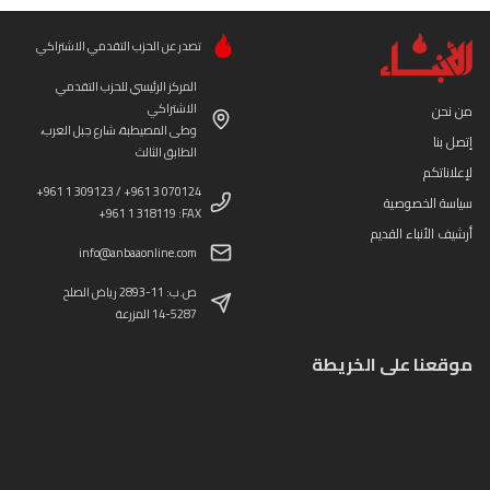
تصدر عن الحزب التقدمي الاشتراكي
المركز الرئيسي للحزب التقدمي
الاشتراكي
من نحن
وطى المصيطبة، شارع جبل العرب،
إتصل بنا
الطابق الثالث
لإعلاناتكم
+961 1 309123 / +961 3 070124
سياسة الخصوصية
+961 1 318119 :FAX
أرشيف الأنباء القديم
info@anbaaonline.com
ص.ب: 11-2893 رياض الصلح
14-5287 المزرعة
موقعنا على الخريطة