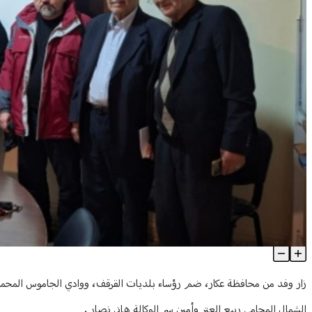
وفد من محافظة عكار يزور داخلية الشمال في "التقدمي"
Article Content
زار وفد من محافظة عكار، ضم رؤساء بلديات القرقف، ووادي الجاموس المحمرة و
الشمال المحامي ربيع العتر وأمين سر الوكالة هاني نصار .