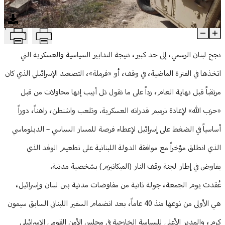
منوعات
T
تدابير سياسية ــ عسكرية لتجنب جولة جديدة من الحرب
Article Content
نجح لبنان الرسمي، إلى حد كبير، نتيجة التدابير السياسية والعسكرية التي
اتخذها في الفترة الماضية، في وقف، أو «فرملة»، التصعيد الإسرائيلي الذي كان
مرتقباً قبل نهاية العام، رداً على ما تقول تل أبيب إنها محاولات من قبل
«حزب الله» لإعادة ترميم قدراته العسكرية. وتلعب واشنطن، راهناً، دوراً
أساسياً في الضغط على إسرائيل لإعطاء فرصة للمسار السياسي – الدبلوماسي
الذي انطلق مؤخراً مع موافقة الدولة اللبنانية على تطعيم الوفد الذي
يفاوض في إطار لجنة وقف النار (الميكانيزم) بشخصية مدنية.
عُقدت يوم الجمعة، جولة ثانية من مفاوضات مدنية بين لبنان وإسرائيل،
هي الأولى من نوعها منذ 40 عاماً، بعد انضمام السفير اللبناني السابق سيمون
كرم، والمدير الأعلى للسياسة الخارجية في مجلس الأمن القومي الإسرائيلي