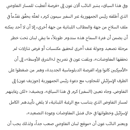
وفي هذا السياق، يشير النائب آلان عون إلى «فرصة أعطيت للمسار التفاوضي
الذي أطلقه رئيس الجمهورية عبر السفير سيمون كرم، لعلّه يحقّق تقدّماً في
ملف السلاح من جهة والمطالب اللبنانية من جهة أخرى، إلا أن لا أحد يمكنه
أن يضمن أن فترة السماح هذه ستدوم طويلاً، ما يبقي لبنان تحت خطر
مرحلة تصعيد وجولة عنف أخرى لتحقيق مكتسبات أو فرض تنازلات لم
تحققها المفاوضات». ويلفت عون في تصريح لـ«الشرق الأوسط»، إلى أن
«الأميركيين كانوا وراء الفرصة الدبلوماسية الجديدة، وهم من ضغطوا على
الطرف الإسرائيلي للتجاوب مع دعوة رئيس الجمهورية (جوزيف عون) إلى
التفاوض. وجاء تعيين (السفير) كرم في هذا السياق». ويضيف: «لكن رعايتهم
لمسار التفاوض الذي يتناسب مع الرغبة اللبنانية، لا يلغي تأييدهم الكامل
لإسرائيل وخطواتها في حال فشل المفاوضات وعودة التصعيد».
ويعتبر النائب عون أن «موقع لبنان التفاوضي صعب جداً، ولذلك يجب أن