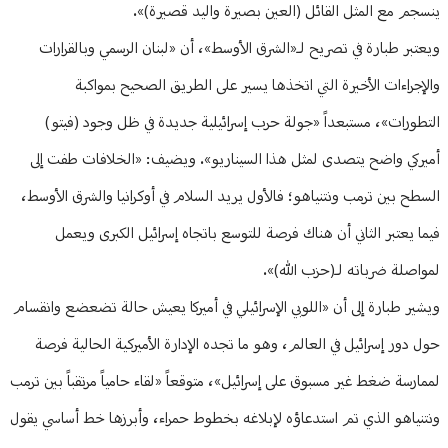
ينسجم مع المثل القائل (العين بصيرة واليد قصيرة)».
ويعتبر طبارة في تصريح لـ«الشرق الأوسط»، أن «لبنان الرسمي وبالقرارات
والإجراءات الأخيرة التي اتخذها يسير على الطريق الصحيح بمواكبة
التطورات»، مستبعداً «جولة حرب إسرائيلية جديدة في ظل وجود (فيتو)
أميركي واضح يتصدى لمثل هذا السيناريو». ويضيف: «الخلافات طفت إلى
السطح بين ترمب ونتنياهو؛ فالأول يريد السلام في أوكرانيا والشرق الأوسط،
فيما يعتبر الثاني أن هناك فرصة للتوسع باتجاه إسرائيل الكبرى ويعمل
لمواصلة ضرباته لـ(حزب الله)».
ويشير طبارة إلى أن «اللوبي الإسرائيلي في أميركا يعيش حالة تضعضع وانقسام
حول دور إسرائيل في العالم، وهو ما تجده الإدارة الأميركية الحالية فرصة
لممارسة ضغط غير مسبوق على إسرائيل»، متوقعاً «لقاء حامياً مرتقباً بين ترمب
ونتنياهو الذي تم استدعاؤه لإبلاغه بخطوط حمراء، وأبرزها خط أساسي يقول