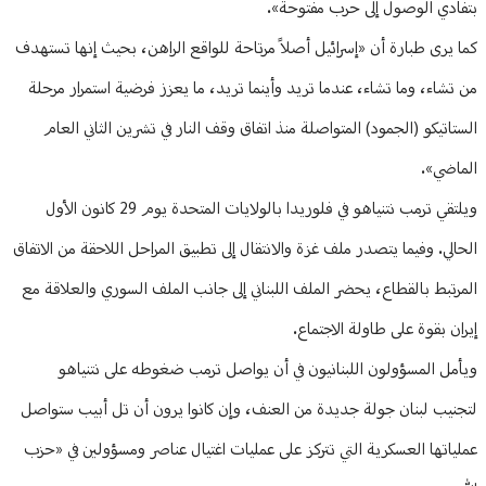
بتفادي الوصول إلى حرب مفتوحة».
كما يرى طبارة أن «إسرائيل أصلاً مرتاحة للواقع الراهن، بحيث إنها تستهدف
من تشاء، وما تشاء، عندما تريد وأينما تريد، ما يعزز فرضية استمرار مرحلة
الستاتيكو (الجمود) المتواصلة منذ اتفاق وقف النار في تشرين الثاني العام
الماضي».
ويلتقي ترمب نتنياهو في فلوريدا بالولايات المتحدة يوم 29 كانون الأول
الحالي. وفيما يتصدر ملف غزة والانتقال إلى تطبيق المراحل اللاحقة من الاتفاق
المرتبط بالقطاع، يحضر الملف اللبناني إلى جانب الملف السوري والعلاقة مع
إيران بقوة على طاولة الاجتماع.
ويأمل المسؤولون اللبنانيون في أن يواصل ترمب ضغوطه على نتنياهو
لتجنيب لبنان جولة جديدة من العنف، وإن كانوا يرون أن تل أبيب ستواصل
عملياتها العسكرية التي تتركز على عمليات اغتيال عناصر ومسؤولين في «حزب