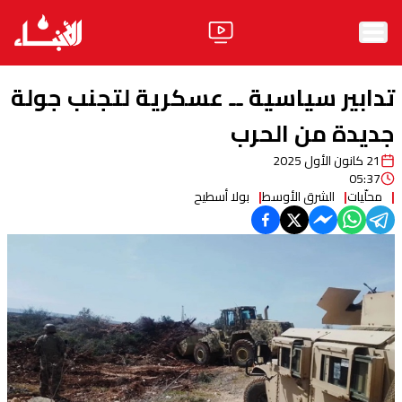
الرئيسية
تدابير سياسية ــ عسكرية لتجنب جولة
الأخبار
جديدة من الحرب
21 كانون الأول 2025
آراء
05:37
محلّيات
الشرق الأوسط
بولا أسطيح
فيديو
مواقف
وليد جنبلاط
الحزب
ابحث
ثقافة ومجتمع