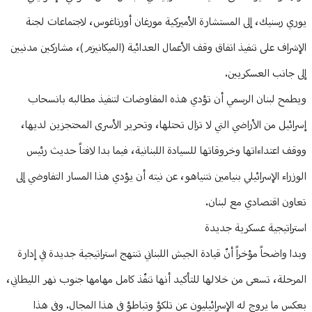
يوري رسنيك، إلى المستشارة الأميركية مورغان أورتاغوس، لاجتماعات لجنة
الإشراف على تنفيذ اتفاق وقف الأعمال العدائية (الميكانيزم)، مشاركين مدنيين
إلى جانب العسكريين.
ويطمح لبنان الرسمي أن تؤدي هذه المفاوضات لتنفيذ مطالبه بانسحاب
إسرائيل من الأراضي التي لا تزال تحتلها، وتحرير الأسرى المحتجزين لديها،
ووقف اعتداءاتها وخروقاتها للسيادة اللبنانية، فيما بدا لافتاً حديث رئيس
الوزراء الإسرائيلي بنيامين نتنياهو، عن نيته أن يؤدي هذا المسار التفاوضي إلى
تعاون اقتصادي مع لبنان.
استراتيجية عسكرية جديدة
وبدا واضحاً مؤخراً أنّ قيادة الجيش اللبناني تنتهج استراتيجية جديدة في إدارة
المرحلة، تسعى من خلالها للتأكيد أنها تنفّذ كامل مهامها جنوب نهر الليطاني،
بعكس ما يروج له الإسرائيليون عن تلكؤ وتباطؤ في هذا المجال. وفي هذا