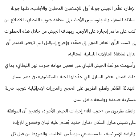
الإطار، نظّم الجيش جولة أولى للإعلاميين المحليين والأجانب، تلتها جولة
مماثلة للسفراء والدبلوماسيين الأجانب إلى منطقة جنوب الليطاني، للاطلاع من
كثب على ما تم إنجازه على الأرض. ويهدف الجيش من خلال هذه الخطوات
إلى كسب الرأي العام الدولي إلى صفّه، وإحراج إسرائيل التي ترفض تقديم أي
تنازل لملاقاة التنازلات اللبنانية المتتالية.
وأسهمت موافقة الجيش اللبناني على تفعيل مهامه جنوب نهر الليطاني، بما في
ذلك تفتيش بعض المنازل التي حدّدتها لجنة «الميكانيزم»، في دعم مسار
التهدئة القائم وقطع الطريق على الحجج والمبررات الإسرائيلية لتوجيه ضربة
عسكرية جديدة وواسعة داخل لبنان.
وانتقد مقربون من «حزب الله» إجراءات الجيش الأخيرة، واعتبروا أن الموافقة
على تفتيش منازل السكان «تنازل جديد يُقدم عليه لبنان وخضوع للإرادة
والرغبة الإسرائيلية، ما سيستدعي مزيداً من الطلبات والشروط من قبل تل