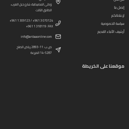
وطى المصيطبة، شارع جبل العرب،
إتصل بنا
الطابق الثالث
لإعلاناتكم
+961 1 309123 / +961 3 070124
سياسة الخصوصية
+961 1 318119 :FAX
أرشيف الأنباء القديم
info@anbaaonline.com
ص.ب: 11-2893 رياض الصلح
14-5287 المزرعة
موقعنا على الخريطة