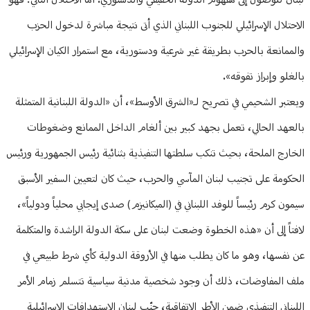
لبنان للوصول إلى مفهوم الدولة الحقيقي والدستوري. أما الاحتلال الثاني؛ فهو
الاحتلال الإسرائيلي للجنوب اللبناني الذي أتى نتيجة مباشرة لدخول الحزب
والممانعة بالحرب بطريقة غير شرعية ودستورية، مع استمرار الكيان الإسرائيلي
بالغلو وإبراز تفوقه».
ويعتبر الشحيمي في تصريح لـ«الشرق الأوسط»، أن «الدولة اللبنانية المتمثلة
بالعهد الحالي، تعمل بجهد كبير بين ألغام الداخل الممانع وضغوطات
الخارج الملحة، بحيث تنكب سلطتها التنفيذية بثنائية رئيس الجمهورية ورئيس
الحكومة على تجنيب لبنان المآسي والحرب، حيث كان لتعيين السفير الأسبق
سيمون كرم رئيساً للوفد اللبناني في (الميكانيزم) صدى إيجابي محلياً ودولياً»،
لافتاً إلى أن «هذه الخطوة وضعت لبنان على سكة الدولة الراشدة والمتكلمة
عن نفسها، وهو ما كان يطلب منها في الأروقة الدولية كأي شرط طبيعي في
ملف المفاوضات، ذلك أن وجود شخصية مدنية سياسية تتسلم زمام الأمر
اللبناني التنفيذي ضمن الأطر الاتفاقية، جنّب لبنان الاستهدافات الإسرائيلية