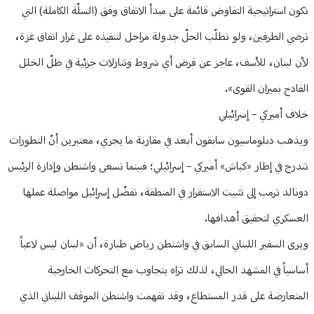
تكون استراتيجية التفاوض قائمة على مبدأ الاتفاق وفق (السلّة الكاملة) التي
ترضي الطرفين، ولو تطلّب الحلّ جدولة مراحل لتنفيذه على غرار اتفاق غزة،
لأن لبنان، للأسف، عاجز عن فرض أي شروط وتنازلات جزئية في ظلّ الخلل
الفادح بميزان القوى».
خلاف أميركي – إسرائيلي
ويذهب دبلوماسيون سابقون أبعد في مقاربة ما يجري، معتبرين أنّ التطورات
تندرج في إطار «كباش» أميركي – إسرائيلي؛ فبينما تسعى واشنطن وإدارة الرئيس
دونالد ترمب إلى تثبيت الاستقرار في المنطقة، تفضّل إسرائيل مواصلة عملها
العسكري لتحقيق أهدافها.
ويرى السفير اللبناني السابق في واشنطن رياض طبارة، أن «لبنان ليس لاعباً
أساسياً في المشهد الحالي، لذلك تراه يتجاوب مع التحركات الخارجية
المتعارضة على قدر المستطاع، وقد تفهمت واشنطن الموقف اللبناني الذي