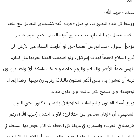
الله».
تشدد «حزب الله»
ووسط كل هذه التطورات، يواصل «حزب الله» تشدده في التعامل مع ملف
سلاحه شمال نهر الليطاني، بحيث خرج أمينه العام الشيخ نعيم قاسم
مؤخراً، ليقول: «سندافع عن أنفسنا حتى لو أُطبقت السماء على الأرض. لن
يُنزع السلاح تحقيقاً لهدف إسرائيل، ولو اجتمعت الدنيا بحربها على لبنان.
افهموا جيداً: الأرض والسلاح والروح خلطة واحدة متماسكة. أيّ واحد تريدون
نزعه أو تمسّون به، يعني أنّكم تمسّون بالثلاثة وتريدون نزعها، وهذا إعدام
لوجودنا، ولن نسمح لكم بذلك، ولن يكون هذا».
ويرى أستاذ القانون والسياسات الخارجية في باريس الدكتور محيي الدين
الشحيمي، أن «لبنان محاصر بين احتلالين: الأول؛ احتلال (حزب الله)، رغم
هزيمته في الحرب، واستمراره في عرقلة كل الخطوات التي تقوم بها السلطة في