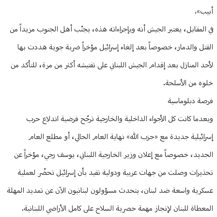
أبيب».
في المقابل، يعتبر الجيش أنه وبإجراءاته هذه، يجنّب أهل الجنوب مزيداً من
القتل والدمار، خصوصاً بعد إلغاء إسرائيل مؤخراً ضربة جوية هددت بها
لأحد المنازل بعد إقدام الجيش اللبناني على تفتيشه أكثر من مرة، للتأكد من
خلوه من الأسلحة.
فرصة دبلوماسية
وبعدما كانت كل الأجواء الداخلية والخارجية ترجّح فرضية اندلاع حرب
إسرائيلية جديدة مع «حزب الله» نهاية العام الحالي، أو مطلع العام
الجديد، خصوصاً مع إعلان وزير الخارجية اللبناني، يوسف رجي، مؤخراً عن
تحذيرات وصلت من جهات عربية ودولية تفيد بأن إسرائيل تحضّر لعملية
عسكرية واسعة ضد لبنان، يتحدث مسؤولون لبنانيون الآن عن تمديد المهلة
المعطاة للبنان لإنجاز مهمة حصرية السلاح على كامل الأراضي اللبنانية.