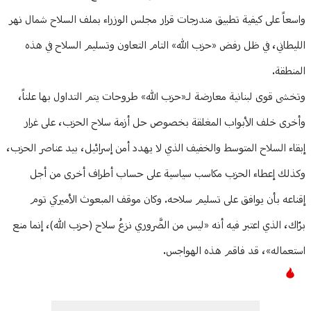
واسعاً على كيفية تطبيق مندرجات قرار مجلس الوزراء بملف السلاح شمال نهر
الليطاني، في ظل رفض «حزب الله» التام التعاون وتسليم السلاح في هذه
المنطقة.
وتخشى قوى لبنانية معارضة لـ«حزب الله» طروحات يتم التداول بها علناً،
وأخرى خلف الأبواب المغلقة بخصوص حل أزمة سلاح الحزب، على غرار
إبقاء السلاح المتوسط والخفيف الذي لا يهدد أمن إسرائيل، بيد عناصر الحزب،
وكذلك إعطاء الحزب مكاسب سياسية على حساب أطراف أخرى من أجل
إقناعه بأن يوافق على تسليم سلاحه. وكان موقف المبعوث الأميركي توم
برّاك، الذي اعتبر فيه أنه «ليس من الضَّروري نزعُ سلاح (حزب الله)، إنما منع
استعماله»، قد فاقم هذه الهواجس.