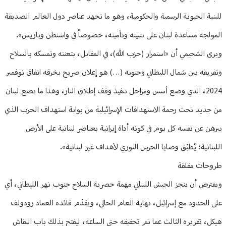
للبنية الحيوية الرسمية والحكومية، وهو ما تجهد عناصر دول العالم الصديقة
المولجة مساعدة لبنان على تثبيته وتأمينه، خصوصاً في واشنطن وباريس».
ويرى الشحيمي أن «استمرار (حزب الله)، في المقابل، بتعنته وتمسكه بالسلاح
وتفريقه بين شمال الليطاني وجنوبه (…) هو إعلان صريح بخرقه اتفاق نوفمبر
2024، الذي وضع أسس ومراحل تنفيذ وقف إطلاق النار، وهذا ما يضع لبنان
من جديد تحت رحمة الاستهدافات الإسرائيلية من بوابة استهداف الحزب الذي
يبرهن عن نفسه كل يوم في كونه أداة إيرانية بعناصر لبنانية على الأرض
اللبنانية؛ يُطبّق وصايا الحرس الثوري لأهداف غير لبنانية».
طروحات مقلقة
ويفترض أن ينجز الجيش اللبناني مهمة حصرية السلاح جنوب نهر الليطاني، أي
على الحدود مع إسرائيل، نهاية العام الحالي، ويقدّم قائده العماد رودولف
هيكل، تقريره الثالث عما تم تحقيقه حتى الساعة، ليفتح بذلك باب النقاش