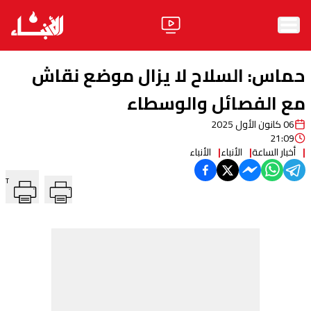
الرئيسية
‏حماس: السلاح لا يزال موضع نقاش
الأخبار
مع الفصائل والوسطاء ⁧‫
06 كانون الأول 2025
آراء
21:09
أخبار الساعة
الأنباء
الأنباء
فيديو
T
مواقف
وليد جنبلاط
الحزب
ابحث
ثقافة ومجتمع