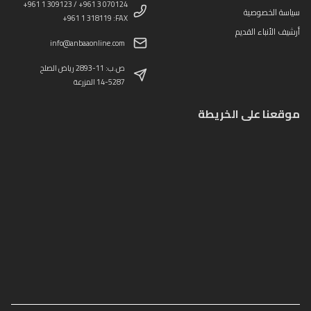
+961 1 309123 / +961 3 070124
سياسة الخصوصية
+961 1 318119 :FAX
أرشيف الأنباء القديم
info@anbaaonline.com
ص.ب: 11-2893 رياض الصلح
14-5287 المزرعة
موقعنا على الخريطة