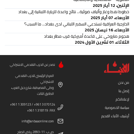
الإثنين، 12 أيار 2025
خطوط نفط وغاز وألياف ضوئية... نتائج واعدة للزيارة اللبنانية إلى بغداد
الأربعاء، 07 أيار 2025
الخارجية العراقية تستدعي السفير اللبناني لدى بغداد... ما السبب؟
الأربعاء، 16 نيسان 2025
هجوم صاروخي على قاعدة أميركية قرب مطار بغداد
الثلاثاء، 01 تشرين الأول 2024
تصدر عن الحزب التقدمي الاشتراكي
المركز الرئيسي للحزب التقدمي
الاشتراكي
من نحن
وطى المصيطبة، شارع جبل العرب،
إتصل بنا
الطابق الثالث
لإعلاناتكم
+961 1 309123 / +961 3 070124
سياسة الخصوصية
+961 1 318119 :FAX
أرشيف الأنباء القديم
info@anbaaonline.com
ص.ب: 11-2893 رياض الصلح