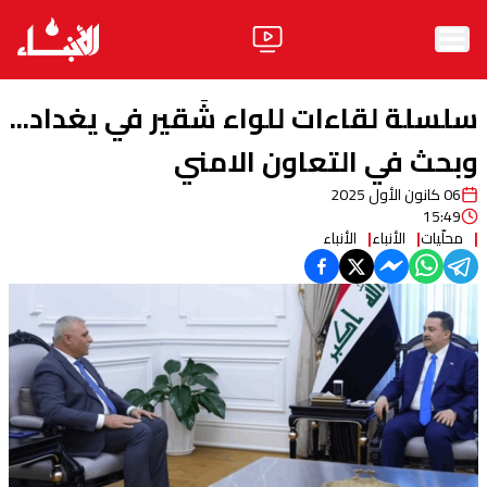
الرئيسية
سلسلة لقاءات للواء شَقير في يغداد...
الأخبار
وبحث في التعاون الامني
06 كانون الأول 2025
آراء
15:49
محلّيات
الأنباء
الأنباء
فيديو
مواقف
وليد جنبلاط
الحزب
ابحث
ثقافة ومجتمع