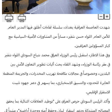
منوعات
T
سلسلة لقاءات للواء شَقير في يغداد... وبحث في التعاون الامني
Article Content
شهدت العاصمة العراقية بغداد، سلسلة لقاءات أطلق فيها المدير العام
للأمن العام اللواء حسن شقير، مساراً من المشاورات الأمنية-السياسية مع
كبار المسؤولين العراقيين.
وفي هذا الاطار، استقبل رئيس الوزراء العراقي محمد شياع السوداني اللواء شقير
في مقر رئاسة الوزراء، وشهد اللقاء بحث آليات تطوير التعاون الأمني بين
البلدين، وخصوصاً في مجالات مكافحة تهريب المخدرات، والجريمة المنظمة
العابرة للحدود، والتنسيق الاستخباري، بما يسهم في دعم جهود تثبيت
الاستقرار الإقليمي.
وأكد الرئيس السوداني حرص العراق على "توطيد العلاقات الثنائية بما يحقق
المصالح المشتركة ودعم استقرار لبنان وحفظ أمنه ووحدة أراضيه"، مشيراً إلى