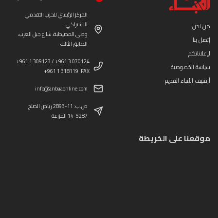
المركز الرئيسي للحزب التقدمي
الاشتراكي
من نحن
وطى المصيطبة، شارع جبل العرب،
إتصل بنا
الطابق الثالث
لإعلاناتكم
+961 1 309123 / +961 3 070124
سياسة الخصوصية
+961 1 318119 :FAX
أرشيف الأنباء القديم
info@anbaaonline.com
ص.ب: 11-2893 رياض الصلح
14-5287 المزرعة
موقعنا على الخريطة