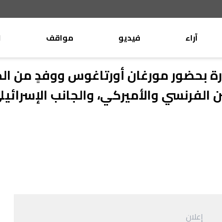
آراء
فيديو
مواقف
ا
موقف
وليد جنبلاط
ورة بحضور مورغان أورتاغوس ووفدٍ من ا
الأنباء
تيمور جنبلاط
 الفرنسي والأميركي، والجانب الإسرائيل
كتّاب
الأنباء
التقدّمي
منبر
مختارات
صحافة
أجنبية
بريد
القرّاء
إعلان