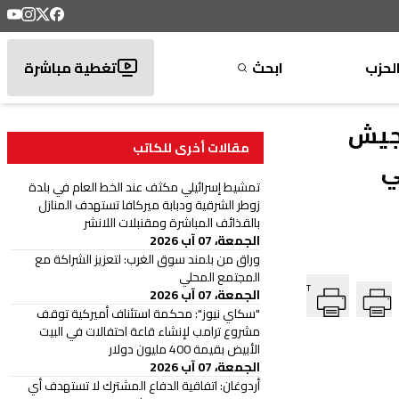
لحزب
ابحث
تغطية مباشرة
لجيش
مقالات أخرى للكاتب
ي
تمشيط إسرائيلي مكثف عند الخط العام في بلدة
زوطر الشرقية ودبابة ميركافا تستهدف المنازل
بالقذائف المباشرة ومقنبلات اللانشر
الجمعة، 07 آب 2026
وراق من بلمند سوق الغرب: لتعزيز الشراكة مع
المجتمع المحلي
T
الجمعة، 07 آب 2026
"سكاي نيوز": محكمة استئناف أميركية توقف
مشروع ترامب لإنشاء قاعة احتفالات في البيت
الأبيض بقيمة 400 مليون دولار
الجمعة، 07 آب 2026
أردوغان: اتفاقية الدفاع المشترك لا تستهدف أي