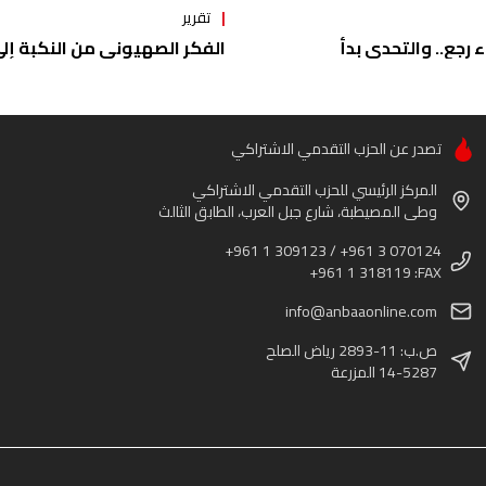
تقرير
ء رجع.. والتحدي بدأ
الفكر الصهيوني من النكبة إلى 
تصدر عن الحزب التقدمي الاشتراكي
المركز الرئيسي للحزب التقدمي الاشتراكي
وطى المصيطبة، شارع جبل العرب، الطابق الثالث
+961 1 309123 / +961 3 070124
+961 1 318119 :FAX
info@anbaaonline.com
ص.ب: 11-2893 رياض الصلح
14-5287 المزرعة