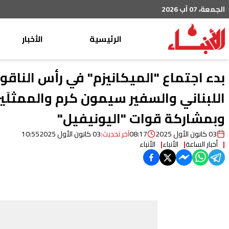
الجمعة، 07 آب 2026
الرئيسية
الأخبار
محليات
بدء اجتماع "الميكانيزم" في رأس الناق
عربي دولي
اللبناني والسفير سيمون كرم والممثلَين
إقتصاد
وبمشاركة قوات "اليونيفيل"
خاص
03 كانون الأول 2025
08:17
آخر تحديث:
03 كانون الأول 2025
10:55
رياضة
أخبار الساعة
الأنباء
الأنباء
من لبنان
ثقافة ومجتمع
منوعات