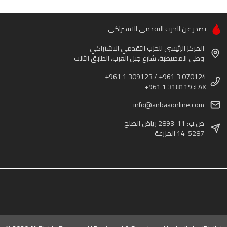
تصدر عن الحزب التقدمي الاشتراكي
المركز الرئيسي للحزب التقدمي الاشتراكي
وطى المصيطبة، شارع جبل العرب، الطابق الثالث
+961 1 309123 / +961 3 070124
+961 1 318119 :FAX
info@anbaaonline.com
ص.ب: 11-2893 رياض الصلح
14-5287 المزرعة