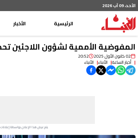
الأحد، 09 آب 2026
الرئيسية
الأخبار
محليات
المفوضية الأممية لشؤون اللاجئين تحصد تعهّدات
عربي دولي
02 كانون الأول 2025
20:52
أخبار الساعة
الأنباء
الأنباء
إقتصاد
خاص
رياضة
من لبنان
ثقافة ومجتمع
منوعات
يتم عرض هذا الإعلان بواسطة إعلانات Google، ولا يتحكم موقعنا في الإعلانات التي تظهر لكل مستخدم.
Advertisement Section