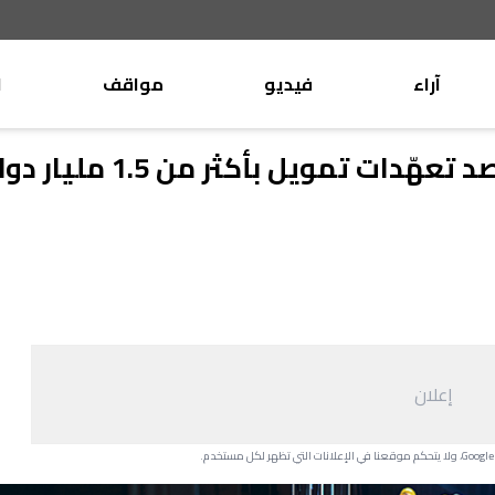
آراء
فيديو
مواقف
ا
موقف
وليد جنبلاط
 تمويل بأكثر من 1.5 مليار دولار
الأنباء
تيمور جنبلاط
كتّاب
الأنباء
التقدّمي
منبر
مختارات
صحافة
أجنبية
إعلان
بريد
القرّاء