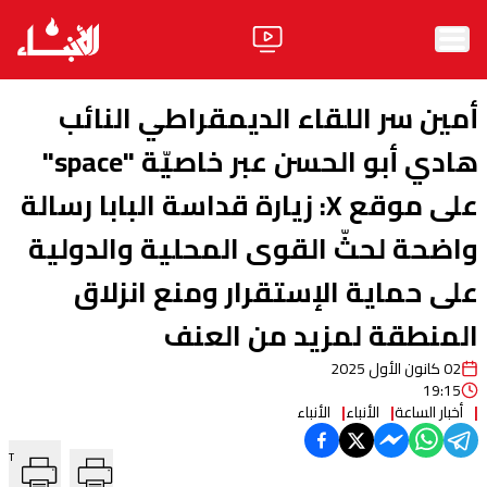
الرئيسية
أمين سر اللقاء الديمقراطي النائب
الأخبار
هادي أبو الحسن عبر خاصيّة "space"
على موقع X: زيارة قداسة البابا رسالة
آراء
واضحة لحثّ القوى المحلية والدولية
فيديو
على حماية الإستقرار ومنع انزلاق
مواقف
المنطقة لمزيد من العنف
وليد جنبلاط
الحزب
02 كانون الأول 2025
19:15
ابحث
أخبار الساعة
الأنباء
الأنباء
T
ثقافة ومجتمع