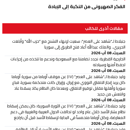
الفكر الصهيوني من النكبة إلى الإبادة
مقالات أخرى للكاتب
جنبلاط لـ"شاهد على العصر": سعيت لإنهاء التشنج مع "حزب الله" وأبلغت
الحريري.. والملك عبدالله أعاد فتح الطريق إلى سوريا
السبت، 08 آب 2026
الخارجية القطرية: نجدد تضامننا مع السعودية وندعم ما تتخذه من إجراءات
لحفظ أمنها وسيادته
السبت، 08 آب 2026
وليد جنبلاط لـ"شاهد على العصر" (١٧) عن موقف أوباما من سوريا: أوباما
كان يريد إنجاز الاتفاق النووي مع إيران، وإيران كانت متحكمة بسوريا، فباع
سوريا وأهلها مقابل توقيع الاتفاق، وبعدما كان النظام يكاد يسقط عاد
وانتعش من جديد
السبت، 08 آب 2026
وليد جنبلاط لـ"شاهد على العصر" (١٧) عن الثورة السورية: كان يمكن إسقاط
نظام بشار الأسد خلال عام واحد لو تحالفت الدول العربية والغربية في دعم
المعارضة، وكان أوباما متحمساً في البداية لإسقاط الأسد قبل أن يتراجع
السبت، 08 آب 2026
وليد جنبلاط لـ"شاهد على العصر" (١٧) عن نظام الأسد: لا أحمّل الطائفة