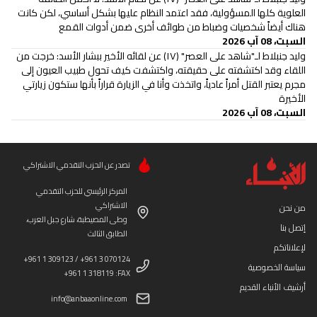
العلوية كلها المسؤولية، فقد اعتمد النظام عليها بشكل أساسي، لكن كانت
هناك أيضاً شخصيات وضباط من طوائف أخرى ضمن أدوات القمع
السبت، 08 آب 2026
وليد جنبلاط لـ"شاهد على العصر" (١٧) عن لقائه الأخير ببشار الأسد: خرجت من
اللقاء وقد اكتشفته على حقيقته، واكتشفت كيف تحول طبيب العيون إلى
مجرم يعتبر القتل أمراً عادياً، واتخذت وأنا في الزيارة قراراً بأنها ستكون زيارتي
الأخيرة
السبت، 08 آب 2026
تصدر عن الحزب التقدمي الاشتراكي
المركز الرئيسي للحزب التقدمي
الاشتراكي
من نحن
وطى المصيطبة، شارع جبل العرب،
إتصل بنا
الطابق الثالث
لإعلاناتكم
+961 1 309123 / +961 3 070124
سياسة الخصوصية
+961 1 318119 :FAX
أرشيف الأنباء القديم
info@anbaaonline.com