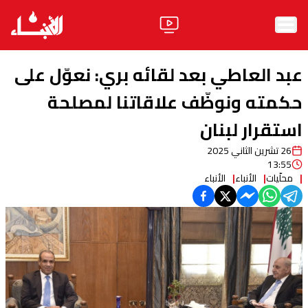
الرئيسية
عبد العاطي بعد لقائه بري: نعوّل على
الأخبار
حكمته ونوظّف علاقاتنا لمصلحة
استقرار لبنان
آراء
26 تشرين الثاني 2025
فيديو
13:55
محلّيات
الأنباء
الأنباء
مواقف
وليد جنبلاط
الحزب
ابحث
ثقافة ومجتمع