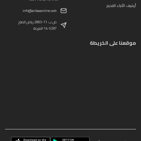
أرشيف الأنباء القديم
info@anbaaonline.com
ص.ب: 11-2893 رياض الصلح
14-5287 المزرعة
موقعنا على الخريطة