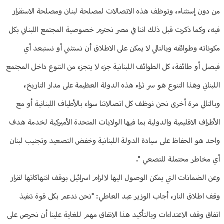
من دون إستثناء، وتوظف هذه الاتصالات لمصلحة لبنان ومصلحة الاستقرار
فيه، وكما ذكرت قبل ذلك اننا في مصر نحترم خصوصية المجتمع اللبناني بكل
مكوناته وطوائفه وبالتالي لا يمكن على الاطلاق أن نستثني أو نستبعد أي
فيصل أو طائفة، كل الطوائف اللبنانية جزء لا يتجزء من التنوع داخل المجتمع
اللبناني وهذا التنوع هو سر ثراء هذه الدولة العظيمة على مدار التاريخ،
وبالتالي مرة أخرى نحن نوظف كل اتصالاتنا سواء بالأطياف اللبنانية أو مع
الأطراف الاقليمية والدولية بما فيها الولايات المتحدة الأميركية لخدمة هدف
واحد هو الحفاظ على سيادة الدولة اللبنانية وخفض التصعيد وتجنيب لبنان
أي مخاطر محتملة للتصعي ".
وعن الضمانات التي يمكن الوصول اليها لالزام اسرائيل بوقف انتهاكاتها لقرار
وقف اطلاق النار، أجاب الوزير عبد العاطي: "نحن ندعم بكل قوة تنفيذ
اتفاق وقف الاعتداءات وبالتأكيد هذا الاتفاق مهم للغاية علينا أن نحرص على