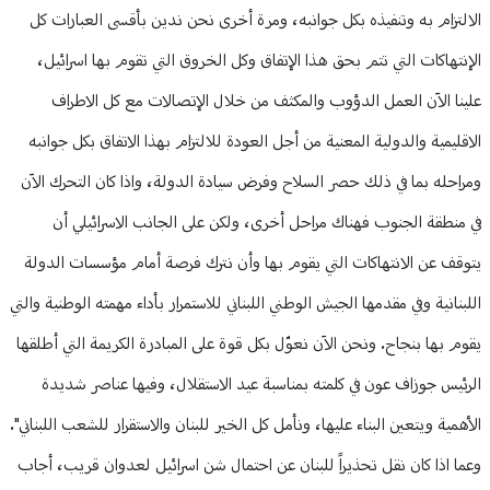
الالتزام به وتنفيذه بكل جوانبه، ومرة أخرى نحن ندين بأقسى العبارات كل
الإنتهاكات التي تتم بحق هذا الإتفاق وكل الخروق التي تقوم بها اسرائيل،
علينا الآن العمل الدؤوب والمكثف من خلال الإتصالات مع كل الاطراف
الاقليمية والدولية المعنية من أجل العودة للالتزام بهذا الاتفاق بكل جوانبه
ومراحله بما في ذلك حصر السلاح وفرض سيادة الدولة، واذا كان التحرك الآن
في منطقة الجنوب فهناك مراحل أخرى، ولكن على الجانب الاسرائيلي أن
يتوقف عن الانتهاكات التي يقوم بها وأن نترك فرصة أمام مؤسسات الدولة
اللبنانية وفي مقدمها الجيش الوطني اللبناني للاستمرار بأداء مهمته الوطنية والتي
يقوم بها بنجاح. ونحن الآن نعوّل بكل قوة على المبادرة الكريمة التي أطلقها
الرئيس جوزاف عون في كلمته بمناسبة عيد الاستقلال، وفيها عناصر شديدة
الأهمية ويتعين البناء عليها، ونأمل كل الخير للبنان والاستقرار للشعب اللبناني".
وعما اذا كان نقل تحذيراً للبنان عن احتمال شن اسرائيل لعدوان قريب، أجاب