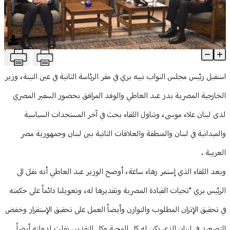
منوعات
T
عبد العاطي بعد لقائه بري: نعوّل على حكمته ونوظّف علاقاتنا لمصلحة ا
Article Content
استقبل رئيس مجلس النواب نبيه بري في مقر الرئاسة الثانية في عين التينة، وزير
الخارجية المصرية بدر عبد العاطي والوفد المرافق بحضور السفير المصري
لدى لبنان علاء موسى، وتناول اللقاء بحث في آخر المستجدات السياسية
والميدانية في لبنان والمنطقة والعلاقات الثانية بين لبنان وجمهورية مصر
العربية .
وبعد اللقاء الذي إستمر زهاء ساعة، أوضح الوزير عبد العاطي أنه نقل الى
الرئيس بري "تحيات القيادة المصرية وتقديرها له، وتعويلنا دائماً على حكمته
في تحقيق الإتزان المطلوب والتوازن وأيضاً العمل على تحقيق الإستقرار وخفض
التصعيد في لبنان الذي نكن له كل المحبة وكل التقدير. نقلت لدولته أيضاً