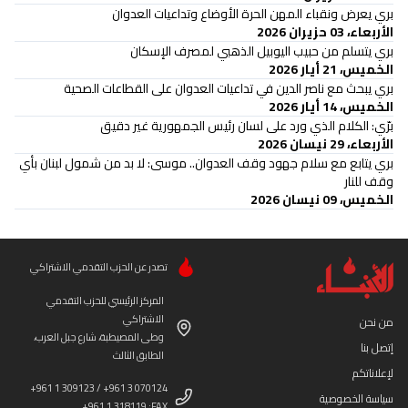
بري يعرض ونقباء المهن الحرة الأوضاع وتداعيات العدوان
الأربعاء، 03 حزيران 2026
بري يتسلم من حبيب اليوبيل الذهبي لمصرف الإسكان
الخميس، 21 أيار 2026
بري يبحث مع ناصر الدين في تداعيات العدوان على القطاعات الصحية
الخميس، 14 أيار 2026
برّي: الكلام الذي ورد على لسان رئيس الجمهورية غير دقيق
الأربعاء، 29 نيسان 2026
بري يتابع مع سلام جهود وقف العدوان.. موسى: لا بد من شمول لبنان بأي
وقف للنار
الخميس، 09 نيسان 2026
تصدر عن الحزب التقدمي الاشتراكي
المركز الرئيسي للحزب التقدمي
الاشتراكي
من نحن
وطى المصيطبة، شارع جبل العرب،
إتصل بنا
الطابق الثالث
لإعلاناتكم
+961 1 309123 / +961 3 070124
سياسة الخصوصية
+961 1 318119 :FAX