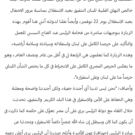
خالص التهاني القلبية للبنان الشقيق بعيد الاستقلال بمناسبة مرور الاحتفال
بعيد الاستقلال يوم 22 نوفمبر، وأيضاً نقلنا لدولته أنني هنا أقوم بهذه
الزيارة بتوجيهات مباشرة من فخامة الرئيس عبد الفتاح السيسي للعمل
والتأكيد على حرصنا الكامل على لبنان واستقلاله وسيادته وسلامة أراضيه،
وهذه الزيارة كما تعلمون هي الرابعة لي في أقل من عام ونصف العام، وهو
ما يعكس الحرص المصري الكامل على الانخراط في كل ما يخص الشأن اللبناني
حرصاً منا على لبنان وعلى استقراره".
وأضاف: "نحن ليس لدينا أي أجندة خفية، ولكن أجندتنا واضحة ومعلنة
وهي الحفاظ على الأمن والاستقرار في هذا البلد الكريم والشقيق. تحدثت
خلال اللقاء مع دولة الرئيس بري على أن مصر تعوّل على حكمته كما ذكرت في
أن يكون كما كان وسيظل إن شاء الله عنصراً داعماً للاستقرار، وتحدثنا عن
مبادرة الرئيس (جوزاف) عون الأخيرة وأثلج صدرنا أن الرئيس بري أعلن دعمه