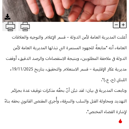
منوعات
T
توقيف مطلوب في عكار... وهذه التفاصيل
Article Content
أعلنت المديرية العامة لأمن الدولة – قسم الإعلام والتوجيه والعلاقات
العامة، أنه "متابعةً للجهود المستمرة التي تبذلها المديرية العامة لأمن
الدولة في ملاحقة المطلوبين، وبنتيجة الاستقصاءات والرصد الدقيق، أوقفت
مديرية عكار الإقليمية – قسم الاستعلام والتحقيق، بتاريخ 19/11/2025،
اللبناني (ج. ع.)".
وتابعت المديرية في بيان: لقد تبيّن أنّ بحقّه مذكرات توقيف عدة بجرائم
التهديد ومحاولة القتل والسلب والسرقة، وأُجري المقتضى القانوني بحقه بناءً
لإشارة القضاء المختص".