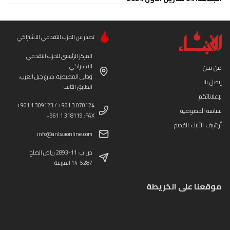
تصدر عن الحزب التقدمي الاشتراكي
المركز الرئيسي للحزب التقدمي
الاشتراكي
من نحن
وطى المصيطبة، شارع جبل العرب،
إتصل بنا
الطابق الثالث
لإعلاناتكم
+961 1 309123 / +961 3 070124
سياسة الخصوصية
+961 1 318119 :FAX
أرشيف الأنباء القديم
info@anbaaonline.com
ص.ب: 11-2893 رياض الصلح
14-5287 المزرعة
موقعنا على الخريطة