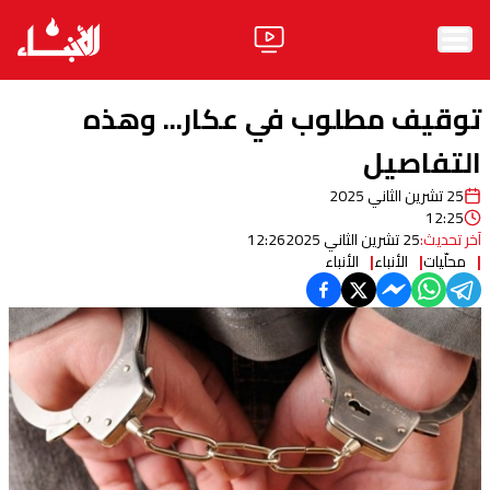
الرئيسية
توقيف مطلوب في عكار... وهذه
الأخبار
التفاصيل
25 تشرين الثاني 2025
آراء
12:25
آخر تحديث:
25 تشرين الثاني 2025
12:26
فيديو
محلّيات
الأنباء
الأنباء
مواقف
وليد جنبلاط
الحزب
ابحث
ثقافة ومجتمع