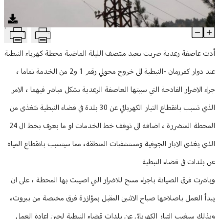
منوعات
T
انقطاع التيار الكهربائي عن 30 بلدة في قضاء النبطية بسبب العاصفة
Article Content
أدت عاصفة رعدية ضربت بعيد منتصف الليلة الماضية محطة كهرباء النبطية
عند دوار كفررمان -النبطية الى خروج محولي رقم 1 و2 من الخدمة تماما ،
جراء الاضرار الفادحة التي سببتها العاصفة الرعدية بشكل مباشر فيهما ، الامر
الذي تسبب بانقطاع التيار الكهربائي عن 30 بلدة في قضاء النبطية تتغذى من
المحطة المتضررة ، اضافة الى توقف خط الخدمات او ما بعرف بخط ال 24
الذي يغذي الابار الجوفية ومستشفيات المنطقة، مما سيتسبب بانقطاع المياه
عن بلدات في قضاء النبطية
وباشرت فرق الصيانة باجراء مسح للاضرار التي اصيبت بها المحطة ، على ان
يبدأ العمل باصلاحها صباح الاثنين المقبل بمؤازرة فرق مختصة من ببروت،
وبذلك سيغيب التيار الكهربائي عن بلدات قضاء النبطية لحين اعادة العمل