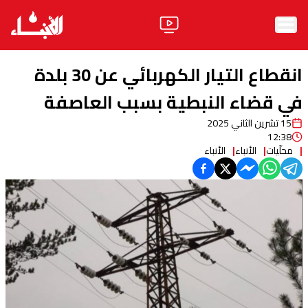
الرئيسية
انقطاع التيار الكهربائي عن 30 بلدة
الأخبار
في قضاء النبطية بسبب العاصفة
15 تشرين الثاني 2025
آراء
12:38
محلّيات
الأنباء
الأنباء
فيديو
مواقف
وليد جنبلاط
الحزب
ابحث
ثقافة ومجتمع