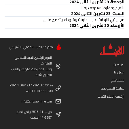
الجمعة، 29 تشرين الثاني 2024
بالفيديو: غارة تستهدف زفتا
السبت، 23 تشرين الثاني 2024
مجازر في النبطية: غارات عنيفة وشهداء وتدمير منازل
الأربعاء، 20 تشرين الثاني 2024
تصدر عن الحزب التقدمي الاشتراكي
المركز الرئيسي للحزب التقدمي
الاشتراكي
من نحن
وطى المصيطبة، شارع جبل العرب،
إتصل بنا
الطابق الثالث
لإعلاناتكم
+961 1 309123 / +961 3 070124
سياسة الخصوصية
+961 1 318119 :FAX
أرشيف الأنباء القديم
info@anbaaonline.com
ص.ب: 11-2893 رياض الصلح
14-5287 المزرعة