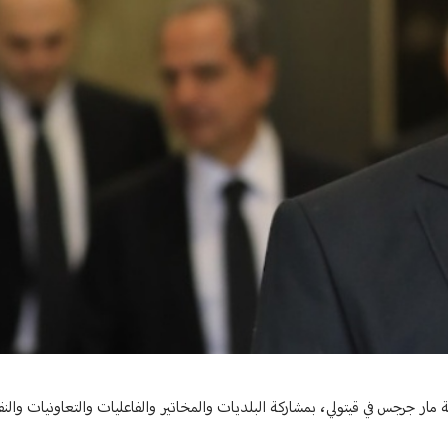
عة مار جرجس في قيتولي، بمشاركة البلديات والمخاتير والفاعليات والتعاونيات والنقا