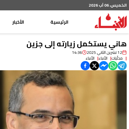
الخميس، 06 آب 2026
الرئيسية
الأخبار
محليات
هاني يستكمل زيارته إلى جزين
عربي دولي
12 تشرين الثاني 2025
14:36
محلّيات
الأنباء
الأنباء
إقتصاد
خاص
رياضة
من لبنان
ثقافة ومجتمع
منوعات