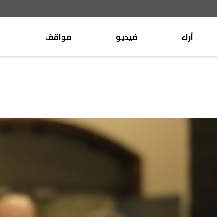
آراء
فيديو
مواقف
ا
موقف
وليد جنبلاط
الأنباء
تيمور جنبلاط
كتّاب
الأنباء
التقدّمي
منبر
مختارات
صحافة
أجنبية
بريد
القرّاء