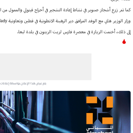
كما تم زرع أشجار صنوبر في نشاط إعادة التشجير في أحراج قيتولي والممول من ا
وزار الوزير هاني مع الوفد المرافق دير الرهبنة الانطونية في قطين وتعاونية BBalady في بلدة عازور.
إلى ذلك، أختمت الزيارة في معصرة فارس لزيت الزيتون في بلدة لبعا.
يتم عرض هذا الإعلان بواسطة إعلانات Google، ولا يتحكم موقعنا في الإعلانات التي تظهر لكل مستخدم.
Advertisement Section