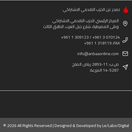
تصدر عن الحزب التقدمي الاشتراكي
المركز الرئيسي للحزب التقدمي الاشتراكي
وطى المصيطبة، شارع جبل العرب، الطابق الثالث
+961 1 309123 / +961 3 070124
+961 1 318119 :FAX
info@anbaaonline.com
ص.ب: 11-2893 رياض الصلح
14-5287 المزرعة
© 2026 All Rights Reserved | Designed & Developed by
Le/Labo/Digital