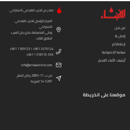
تصدر عن الحزب التقدمي الاشتراكي
المركز الرئيسي للحزب التقدمي
الاشتراكي
من نحن
وطى المصيطبة، شارع جبل العرب،
إتصل بنا
الطابق الثالث
لإعلاناتكم
+961 1 309123 / +961 3 070124
سياسة الخصوصية
+961 1 318119 :FAX
أرشيف الأنباء القديم
info@anbaaonline.com
ص.ب: 11-2893 رياض الصلح
14-5287 المزرعة
موقعنا على الخريطة