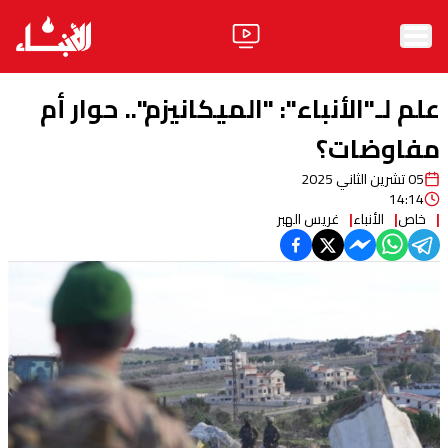
الرئيسية
علم لـ"الأنباء": "الميكانيزم".. حوار أم
الأخبار
مفاوضات؟
05 تشرين الثاني 2025
آراء
14:14
خاص
الأنباء
غريس الهبر
فيديو
مواقف
وليد جنبلاط
الحزب
ابحث
ثقافة ومجتمع