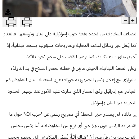
منوعات
T
علم لـ"الأنباء": "الميكانيزم".. حوار أم مفاوضات؟
Article Content
تتصاعد المخاوف من تجدد رقعة حرب إسرائيلية على لبنان وتوسعها. فالعدو
كما يُنقل عبر وسائل اعلامه المحلية وتصريحات مسؤوليه يستعد ميدانياً، إذ
أجرى مناورات عسكرية، كما يزعم للقضاء على سلاح "حزب الله".
وعلى الضفة اللبنانية، الجيش ماضٍ في خطته بحصر السلاح في يد الدولة،
بالتوازي مع إعلان رئيس الجمهورية جوزاف عون استعداد لبنان للتفاوض غير
المباشر مع إسرائيل وفق المسار الذي سارت عليه الأمور عند ترسيم الحدود
البحرية بين لبنان وإسرائيل.
إلى ذلك، لم يصدر حتى اللحظة أي تصريح رسمي عن "حزب الله" حول ما
تقدم به الرئيس عون، ولا حتى أي نوع من المفاوضات. أما رئيس مجلس
النواب نبيه بري فأوضح أنّ "هناك آليّةً تُسمّى الميكانيزم التي تجتمع ويجب