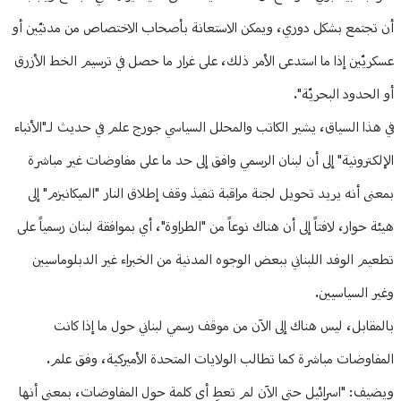
أن تجتمع بشكل دوري، ويمكن الاستعانة بأصحاب الاختصاص من مدنيّين أو
عسكريّين إذا ما استدعى الأمر ذلك، على غرار ما حصل في ترسيم الخط الأزرق
أو الحدود البحريّة".
في هذا السياق، يشير الكاتب والمحلل السياسي جورج علم في حديث لـ"الأنباء
الإلكترونية" إلى أن لبنان الرسمي وافق إلى حد ما على مفاوضات غير مباشرة
بمعنى أنه يريد تحويل لجنة مراقبة تنفيذ وقف إطلاق النار "الميكانيزم" إلى
هيئة حوار، لافتاً إلى أن هناك نوعاً من "الطراوة"، أي بموافقة لبنان رسمياً على
تطعيم الوفد اللبناني ببعض الوجوه المدنية من الخبراء غير الدبلوماسيين
وغير السياسيين.
بالمقابل، ليس هناك إلى الآن من موقف رسمي لبناني حول ما إذا كانت
المفاوضات مباشرة كما تطالب الولايات المتحدة الأميركية، وفق علم.
ويضيف: "اسرائيل حتى الآن لم تعطِ أي كلمة حول المفاوضات، بمعنى أنها