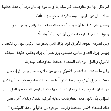
لم تقل إنها مع مفاوضات غير مباشرة أو مباشرة وبالتالي تريد أن تنفذ خطتها
تجاه لبنان عن طريق القوة متذرعة بسلاح حزب الله".
ويقول علم: "طالما أن حزب الله يتمسك بسلاحه، اسرائيل ترفض الحوار
وسوف تستمر في الاعتداءات إلى أن تفرض أمراً واقعاً".
وعن تصريح الموفد الأميركي توم برّاك الذي يدعو فيه الرئيس عون الى الاتصال
برئيس وزراء العدو بنيامين نتنياهو، يرى علم أن برّاك يعكس حقيقة الموقف
الأميركي وبالتالي الولايات المتحدة تضغط لمفاوضات مباشرة.
وفق ما تحدث به الاعلام الأميركي وليس من خلال مصدر رسمي في إسرائيل،
يلفت علم إلى أن "إسرائيل قبلت نوعاً ما بمفاوضات مباشرة، شريطة أن تكون
بين لبنان واسرائيل مباشرة، لا تشارك فيها فرنسا والأمم المتحدة وبالتالي تقبل
اسرائيل بأن تكون هذه المفاوضات برعاية أميركية فقط". وبكلام آخر، يعني
ذلك استبعاد الأمم المتحدة وفرنسا الموجودتين حالياً في لجنة "الميكانيزم".