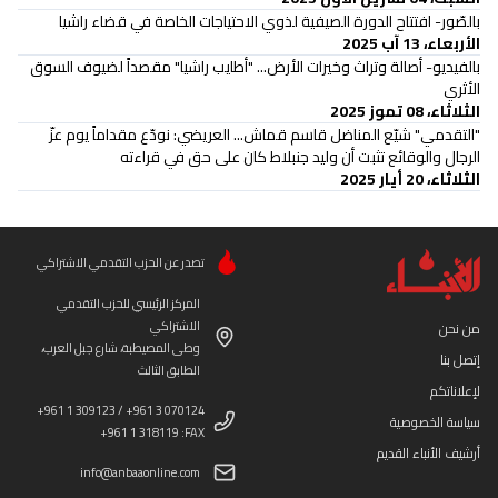
بالصّور- افتتاح الدورة الصيفية لذوي الاحتياجات الخاصة في قضاء راشيا
الأربعاء، 13 آب 2025
بالفيديو- أصالة وتراث وخيرات الأرض... "أطايب راشيا" مقصداً لضيوف السوق
الأثري
الثلاثاء، 08 تموز 2025
"التقدمي" شيّع المناضل قاسم قماش... العريضي: نودّع مقداماً يوم عزّ
الرجال والوقائع تثبت أن وليد جنبلاط كان على حق في قراءته
الثلاثاء، 20 أيار 2025
تصدر عن الحزب التقدمي الاشتراكي
المركز الرئيسي للحزب التقدمي
الاشتراكي
من نحن
وطى المصيطبة، شارع جبل العرب،
إتصل بنا
الطابق الثالث
لإعلاناتكم
+961 1 309123 / +961 3 070124
سياسة الخصوصية
+961 1 318119 :FAX
أرشيف الأنباء القديم
info@anbaaonline.com