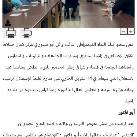
منوعات
T
أبو فاعور: اللقاء رسالة وحدة وطنية في زمن الانقسامات اللبنانية العم
Article Content
التقى عضو كتلة اللقاء الديمقراطي النائب وائل أبو فاعور في مركز كمال جنبلاط
الثقافي الاجتماعي في راشيا، مديري ومديرات الجامعات والثانويات والمدارس
والمعاهد الرسمية في قضاء راشيا في إطار التحضير لليوم الطلابي بمناسبة عيد
الاستقلال الذي سيقام في 14 تشرين الجاري على مدرج قلعة الإستقلال /راشيا،
برعاية وزيرة التربية والتعليم العالي الدكتورة ريما كرامي، بدعوة من بلدية
راشيا.
أبو فاعور
بعد ترحيب من ممثل مفوض التربية في وكالة داخلية البقاع الجنوبي في
"التقدمي" عماد خير، قال النائب أبو فاعور : "‏الاجتماع هو تنظيمي مع مديرات