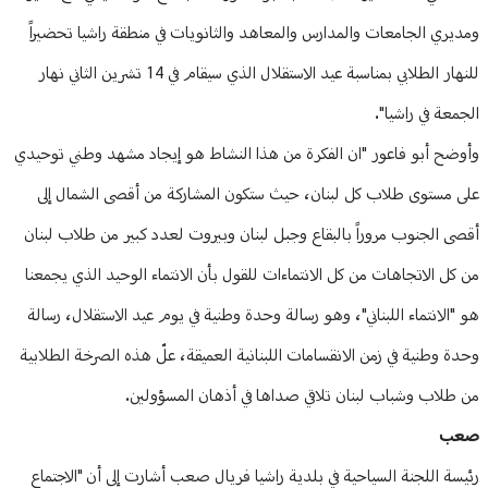
ومديري الجامعات والمدارس والمعاهد والثانويات في منطقة راشيا تحضيراً
للنهار الطلابي بمناسبة عيد الاستقلال الذي سيقام في 14 تشرين الثاني نهار
الجمعة في راشيا".
وأوضح أبو فاعور "ان الفكرة من هذا النشاط هو إيجاد مشهد وطني توحيدي
على مستوى طلاب كل لبنان، حيث ستكون المشاركة من أقصى الشمال إلى
أقصى الجنوب مروراً بالبقاع وجبل لبنان وبيروت لعدد كبير من طلاب لبنان
من كل الاتجاهات من كل الانتماءات للقول بأن الانتماء الوحيد الذي يجمعنا
هو "الانتماء اللبناني"، وهو رسالة وحدة وطنية في يوم عيد الاستقلال، رسالة
وحدة وطنية في زمن الانقسامات اللبنانية العميقة، علّ هذه الصرخة الطلابية
من طلاب وشباب لبنان تلاقي صداها في أذهان المسؤولين.
صعب
رئيسة اللجنة السياحية في بلدية راشيا فريال صعب أشارت إلى ‏أن "الاجتماع