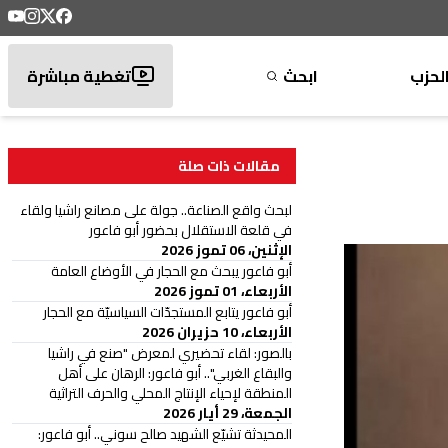
لحزب
ابحث
تغطية مباشرة
مقالات ذات صلة
لبحث واقع الصناعة.. جولة على مصانع راشيا ولقاء
في قلعة الاستقلال بحضور أبو فاعور
الإثنين، 06 تموز 2026
أبو فاعور يبحث مع الحجار في الأوضاع العامة
الأربعاء، 01 تموز 2026
أبو فاعور يتابع المستجدّات السياسيّة مع الحجار
الأربعاء، 10 حزيران 2026
بالصور: لقاء تحضيري لمعرض "صنع في راشيا
والبقاع الغربي".. أبو فاعور: الرهان على أهل
المنطقة لإحياء الإنتاج المحلي والحرف التراثية
الجمعة، 29 أيار 2026
المحيدثة تشيّع الشهيد صالح سوني.. أبو فاعور: