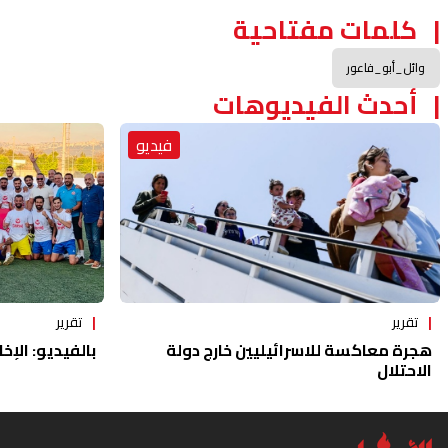
كلمات مفتاحية
وائل_أبو_فاعور
أحدث الفيديوهات
فيديو
تقرير
تقرير
هجرة معاكسة للاسرائيليين خارج دولة
بالفيديو: الإخا
الاحتلال