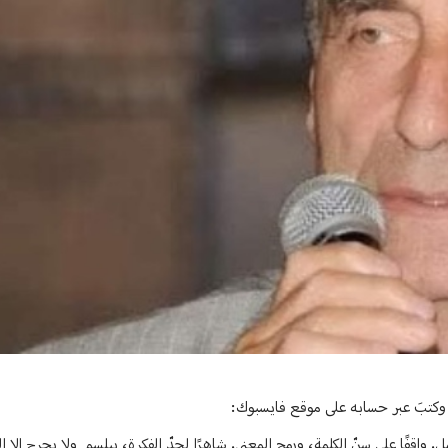
، وكتبَ عبر حسابه على موقع فايسبوك:
مل. واقفًا على سنّ الكلمة، ورمح المعنى. شاهرًا لحدّ الفكرة، يبلسم ولا يجرح إلا ا