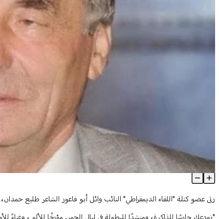
أبو فاعور يرثى حمدان: نودعك شامخًا في علوّ الصوت
Article Content
رثى عضو كتلة "اللقاء الديمقراطي" النائب وائل أبو فاعور الشاعر طليع حمدان
"نودعك حارسًا للذاكرة، ومنشدًا للبطولة في ليالي الجمر. مؤرخًا للألم، وغناءً للأ