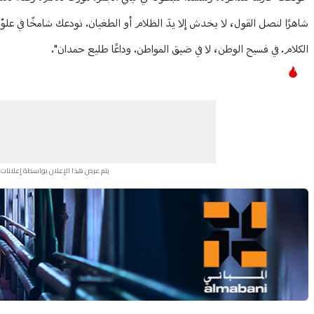
شاهرًا لنصل القول، لا يخدش إلا يدَ الظلام أو الطغيان. نودعك شامخًا في علوّ ا
الكلام. في فسيح الوطن، لا في ضيق المواطن. وداعًا طليع حمدان".
يتم عرض هذا الإعلان بواسطة إعلانات Google، ولا يتحكم موقعنا في الإعلانات التي تظهر لكل مستخدم.
Advertisement Section