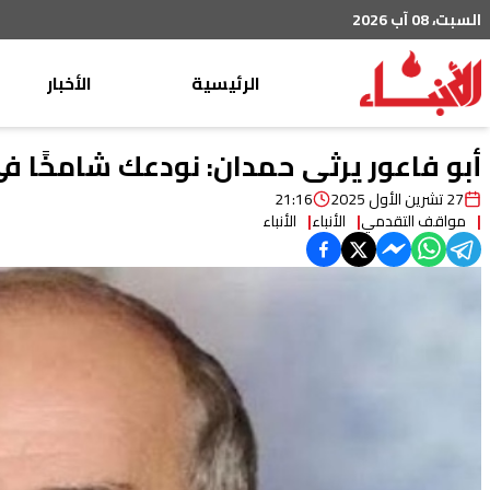
السبت، 08 آب 2026
الرئيسية
الأخبار
محليات
أبو فاعور يرثى حمدان: نودعك شامخًا في
عربي دولي
27 تشرين الأول 2025
21:16
مواقف التقدمي
الأنباء
الأنباء
إقتصاد
خاص
رياضة
من لبنان
ثقافة ومجتمع
منوعات