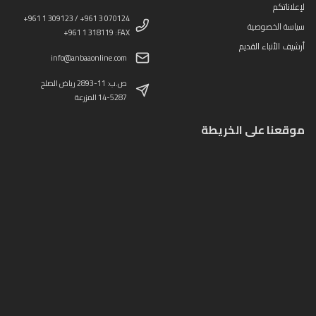
لإعلاناتكم
+961 1 309123 / +961 3 070124
سياسة الخصوصية
+961 1 318119 :FAX
أرشيف الأنباء القديم
info@anbaaonline.com
ص.ب: 11-2893 رياض الصلح
14-5287 المزرعة
موقعنا على الخريطة