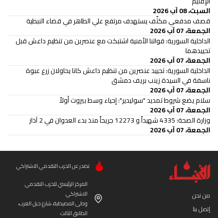
الإقليم
السبت، 08 آب 2026
قصف مدفعي مكثّف يستهدف مرتفع علي الطاهر في قضاء النبطية
الجمعة، 07 آب 2026
الداخلية السورية: قواتنا الأمنية اشتبكت مع عنصرين من تنظيم داعش قبل
تحييدهما
الجمعة، 07 آب 2026
الداخلية السورية: تحييد عنصرين من تنظيم داعش كانا يحاولان زرع عبوة
ناسفة في السيدة زينب بريف دمشق
الجمعة، 07 آب 2026
سلام يضع شروط تمديد "سوليدير": إحياء وسط بيروت أولاً
الجمعة، 07 آب 2026
وزارة الصحة: 4335 شهيداً و 12273 جريحاً منذ بدء العدوان في 2 آذار
الجمعة، 07 آب 2026
تصدر عن الحزب التقدمي الاشتراكي
المركز الرئيسي للحزب التقدمي
الاشتراكي
من نحن
وطى المصيطبة، شارع جبل العرب،
إتصل بنا
الطابق الثالث