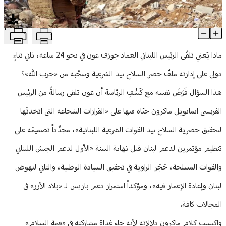
منوعات
T
تنويه دولي بحصر السلاح... اطمئنان لا يُطمئن
Article Content
ماذا يَعني تلقّي الرئيس اللبناني العماد جوزف عون في نحو 24 ساعة، ثاني ثناءٍ
دولي على إدارته ملفّ حصر السلاح بيد الشرعية وسحْبه من «حزب الله»؟
هذا السؤال فَرَضَ نفسه مع كَشْفِ الرئاسة أن عون تلقى رسالةً من الرئيس
الفرنسي ايمانويل ماكرون حيّاه فيها على «القرارات الشجاعة التي اتخذتَها
لتحقيق حصرية السلاح بيد القوات الشرعية اللبنانية»، مجدِّداً تصميمَه على
تنظيم مؤتمرين لدعم لبنان قبل نهاية السنة «الأول لدعم الجيش اللبناني
والقوات المسلحة، حَجَر الزاوية في تحقيق السيادة الوطنية، والثاني لنهوض
لبنان وإعادة الإعمار فيه»، ومؤكداً استمرار دعم باريس لـ «بلاد الأرز» في
المجالات كافة.
واكتسب كلام ماكرون دلالاته لأنه جاء غداة مشاركته في «قمة السلام»