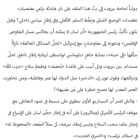
دولياً لحاجة بيروت إلى بتّ هذا الملف على نار هادئة تراعي مقتضيات
تعقيدات الوضع اللبناني وحِفْظ السلم الأهلي وفي إطارٍ سياسي داخلي؟ وهل
يكون تأكيدُ رئيس الجمهورية «أن لبنان لا يمكنه أن يعاكس مسار التفاوض
الإقليمي» ودعوته إلى مفاوضاتٍ مع إسرائيل «لحلّ المشاكل العالقة» تارِكاً
شكْلها «إلى حينه»، بمثابةِ حافزٍ دبلوماسي لواشنطن لرعايةِ إطارِ ناظمٍ لحلّ
مستدام بين بيروت وتل أبيب على قاعدة «تَجفيف» وظيفةِ سلاح «حزب الله»
وذرائعها، وقول عون إن «الذخيرة مثل الدواء لها عمر وفاعلية، ومتى تجاوزت
العمر المقدر لها تصبح خطرة على مَن يقتنيها»؟
- والثاني اعتبر أن السيناريو الأول ينطوي على تبسيط في ضوء التعاطي مع
موقف الرئيس الأميركي (وماكرون) على أنه في إطار حضّ لبنان على الإسراع في
إنجاز ملف سحب السلاح وليس إبطاء سرعته، كي يملأ المقعد «المحفوظ له»
في «سلام ترامب» و«الشرق الجديد».