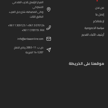
المركز الرئيسي للحزب التقدمي
الاشتراكي
من نحن
وطى المصيطبة، شارع جبل العرب،
إتصل بنا
الطابق الثالث
لإعلاناتكم
+961 1 309123 / +961 3 070124
سياسة الخصوصية
+961 1 318119 :FAX
أرشيف الأنباء القديم
info@anbaaonline.com
ص.ب: 11-2893 رياض الصلح
14-5287 المزرعة
موقعنا على الخريطة