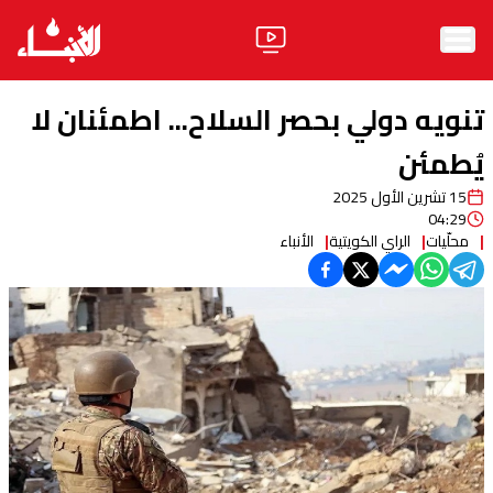
الرئيسية
تنويه دولي بحصر السلاح... اطمئنان لا
الأخبار
يُطمئن
15 تشرين الأول 2025
آراء
04:29
محلّيات
الراي الكويتية
الأنباء
فيديو
مواقف
وليد جنبلاط
الحزب
ابحث
ثقافة ومجتمع