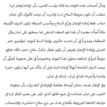
وذكّر أصحاب هذه القراءة بما قاله ترامب، الاثنين، بأن «إعادة إعمار غزة
تتطلب أن تكون منزوعةَ السلاح (...) ولانريد أن نرصد الأموال لأي حمام
دماء... فقط إعادة الإعمار ونزْع السلاح وتأسيس الشرطة ليكون الشرق الأوسط
مكاناً آمناً»، معتبرة أن هذا هو السقف البدهي لِما سينطبق على لبنان وكل
المنطقة، ومشيرةً إلى أن تحديد ماكرون نهاية السنة كموعد لمؤتمري دعم
الجيش وإعادة الإعمار يَفترض أن يكون قطار سَحْبُ سلاح «حزب الله» قطع
شوطاً كبيراً في اتجاهه بحلول هذا الموعد وخصوصاً في ظل صعوبة تَصَوُّر أن
ترصد الدول المانحة أموالاً لإعادة البناء قبل أن تتأكد من أنها ستكون «لمرة
واحدة وأخيرة» كما في غزة... كذلك في لبنان.
وفي الإطار نفسه، تحاذر أوساط مطلعة الإفراط في التقديرات بأن حظوظ
الحرب على لبنان تضاءلت في ضوء القلق الذي خيّم على مصير اتفاق غزة في
مراحله اللاحقة المزروعة بأفخاخ عدة، من نزع سلاح «حماس»، والانسحاب