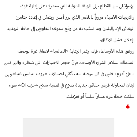
الإسرائيلي من القطاع، إلى الهيئة الدولية التي ستشرف على إدارة غزة،
والترتيبات الأمنية، مروراً باللغم الذي برز أمس ويتمثّل في إعادة جثامين
الرهائن الإسرائيليين وما تسبّب به من رفع سقوف التفاوضِ إلى حافة التهديد
بإعلان فشل الاتفاق.
ووفق هذه الأوساط، فإنه رغم الرعاية «العالمية» لاتفاق غزة بوصفه
المدماك لسلام الشرق الأوساط، فإنّ حجم الاختبارات التي تنتظره والتي تشي
بـ «ليّ أذرع» قاسٍ في كل مرحلة منه، تُبْقي احتمالات هروب بنيامين نتنياهو إلى
لبنان لمحاولة فرض حقائق جديدة تسرّع في قضية سلاح «حزب الله» سواء
سلكت خطة غزة مساراً سلساً أو تفرْملت.