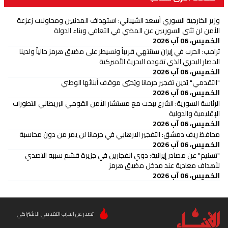
وزير الخارجية السوري أسعد الشيباني: استهداف المدنيين ومحاولات زعزعة
الأمن لن تثني السوريين عن المضي في التعافي وبناء الدولة
الخميس، 06 آب 2026
ترامب: الحرب في إيران ستنتهي قريباً ونسيطر على مضيق هرمز حالياً ولدينا
الحصار البحري الذي تقوده البحرية الأميركية
الخميس، 06 آب 2026
"التقدمي" يُدين تفجير جرمانا ويُحيّي موقف أبنائها الوطني
الخميس، 06 آب 2026
الرئاسة السورية: الشرع يبحث مع مستشار الأمن القومي البريطاني التطورات
الإقليمية والدولية
الخميس، 06 آب 2026
محافظ ريف دمشق: التفجير الارهابي في جرمانا لن يمر من دون محاسبة
الخميس، 06 آب 2026
"تسنيم" عن مصادر إيرانية: دوي انفجارين في جزيرة قشم سببه التصدي
لأهداف معادية عند مدخل مضيق هرمز
الخميس، 06 آب 2026
تصدر عن الحزب التقدمي الاشتراكي