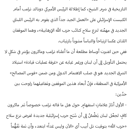
التاريخية في شرم الشيخ، كما إطلالة الرئيس الأميركي دونالد ترامب أمام
الكنيست الإسرائيلي على «العمل الجيد جداً الذي يقوم به الرئيس اللبناني
الجديد في مهمّته لنزع سلاح كتائب حزب الله الإرهابية»، وهما الموقفان
اللذان عكسا ارتياحاً والتباساً مشوباً بارتياب.
ففي حين اعتبرت أوساط مطلعة أن ما أعلناه ترامب وماكرون يؤشر في شكلٍ لا
يحتمل التأويل إلى أن لبنان ورغم غيابه عن «غرفة عمليات قيادة» استيلاد
الشرق الجديد هو في صلب الاهتمام الدولي ومن ضمن «قوس المصالح»
الأميركية في المنطقة، فإنّ أبعاد هذين الموقفين ومَفاعيلهما راوحت بين
حدّين:
- الأول أثارَ علاماتِ استفهامٍ حول هل ما قاله ترامب خصوصاً ثم ماكرون
كافٍ لجعْل لبنان يَطْمئنّ إلى أن شَبَح حرب إسرائيلية جديدة لفرض نزع سلاح
«حزب الله» بتوقيت تل أبيب أي «الآن وليس غداً» ابتعد، وأن ثمة تَفَهُّماً