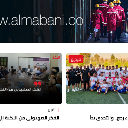
فيديو
تقرير
ء رجع.. والتحدي بدأ
الفكر الصهيوني من النكبة إلى 