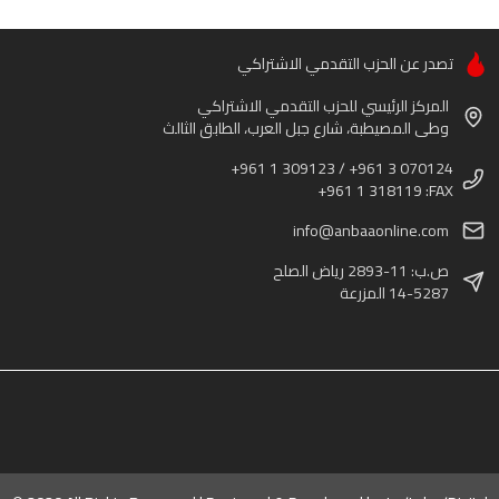
تصدر عن الحزب التقدمي الاشتراكي
المركز الرئيسي للحزب التقدمي الاشتراكي
وطى المصيطبة، شارع جبل العرب، الطابق الثالث
+961 1 309123 / +961 3 070124
+961 1 318119 :FAX
info@anbaaonline.com
ص.ب: 11-2893 رياض الصلح
14-5287 المزرعة