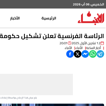
الخميس، 06 آب 2026
الرئيسية
الأخبار
محليات
الرئاسة الفرنسية تعلن تشكيل حكومة 
عربي دولي
12 تشرين الأول 2025
20:01
أخبار الساعة
الأنباء
الأنباء
إقتصاد
خاص
رياضة
من لبنان
ثقافة ومجتمع
منوعات
يتم عرض هذا الإعلان بواسطة إعلانات Google، ولا يتحكم موقعنا في الإعلانات التي تظهر لكل مستخدم.
Advertisement Section