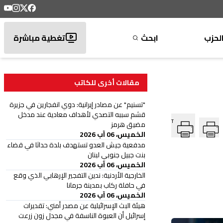
لحزب
ابحث
تغطية مباشرة
مقالات أخرى للكاتب
"تسنيم" عن مصادر إيرانية: دوي انفجارين في جزيرة
قشم سببه التصدي لأهداف معادية عند مدخل
T
مضيق هرمز
الخميس، 06 آب 2026
‏مدفعية جيش العدو تستهدف بلدة حداثا في قضاء
بنت جبيل جنوبي لبنان
الخميس، 06 آب 2026
الخارجية الأردنية: ندين التفجير الإرهابي الذي وقع
في حافلة ركاب بمدينة جرمانا
الخميس، 06 آب 2026
هيئة البث الإسرائيلية عن مصدر أمني: تقديرات
إسرائيل أن العبوة الناسفة في مجدل زون زرعت