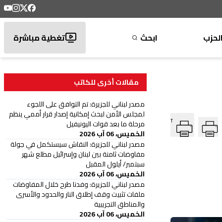
لحزب
ابحث
تغطية مباشرة
مقالات أخرى للكاتب
مصدر لبناني للجزيرة: تم التوافق على اللجوء
لمجلس الأمن لبحث إمكانية إصدار قرار أممي ينظم
T
مرحلة ما بعد قوات اليونيفيل
الخميس، 06 آب 2026
مصدر لبناني للجزيرة: النقاش سيستكمل في جولة
مفاوضات ثامنة بين ⁧‫لبنان‬⁩ وإسرائيل مطلع شهر
سبتمبر/ أيلول المقبل
الخميس، 06 آب 2026
مصدر لبناني للجزيرة: وفدنا طرح خلال المفاوضات
ملفات تثبيت وقف إطلاق النار والحدود والأسرى
والمناطق التجريبية
الخميس، 06 آب 2026