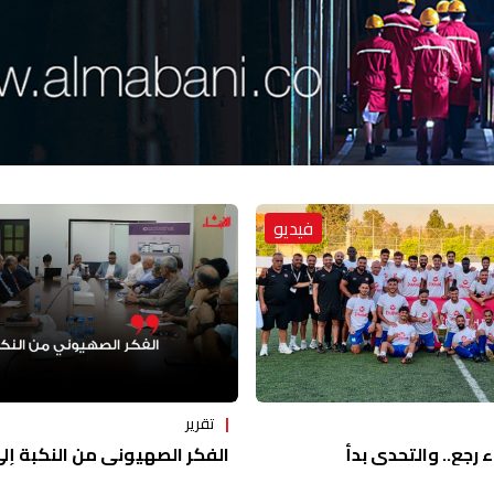
فيديو
تقرير
ء رجع.. والتحدي بدأ
الفكر الصهيوني من النكبة إلى 