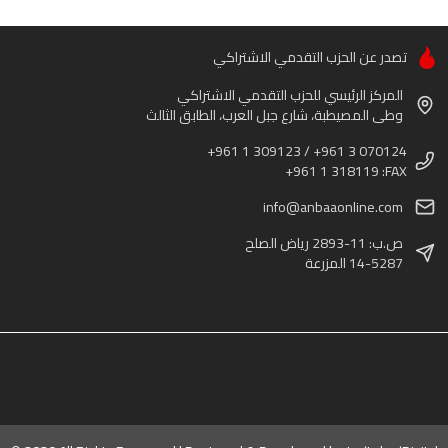
تصدر عن الحزب التقدمي الاشتراكي
المركز الرئيسي للحزب التقدمي الاشتراكي
وطى المصيطبة، شارع جبل العرب، الطابق الثالث
+961 1 309123 / +961 3 070124
+961 1 318119 :FAX
info@anbaaonline.com
ص.ب: 11-2893 رياض الصلح
14-5287 المزرعة