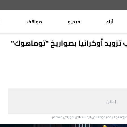
آراء
فيديو
مواقف
ا
موقف
وليد جنبلاط
 تزويد أوكرانيا بصواريخ "توماهوك"
الأنباء
تيمور جنبلاط
كتّاب
الأنباء
التقدّمي
منبر
مختارات
صحافة
أجنبية
إعلان
بريد
القرّاء