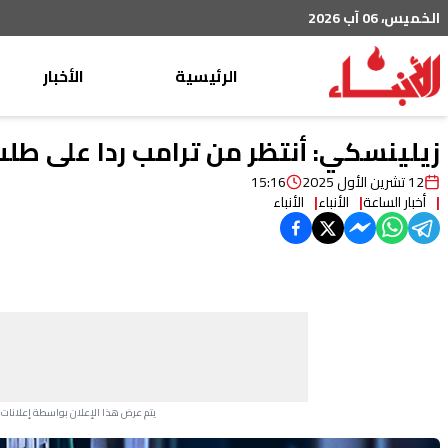
الخميس، 06 آب 2026
الرئيسية
الأخبار
محليات
زيلينسكي: أنتظر من ترامب ردا على طلب
عربي دولي
12 تشرين الأول 2025
15:16
أخبار الساعة
الأنباء
الأنباء
إقتصاد
خاص
رياضة
من لبنان
ثقافة ومجتمع
منوعات
يتم عرض هذا الإعلان بواسطة إعلانات Google، ولا يتحكم موقعنا في الإعلانات التي تظهر لكل مستخدم.
Advertisement Section