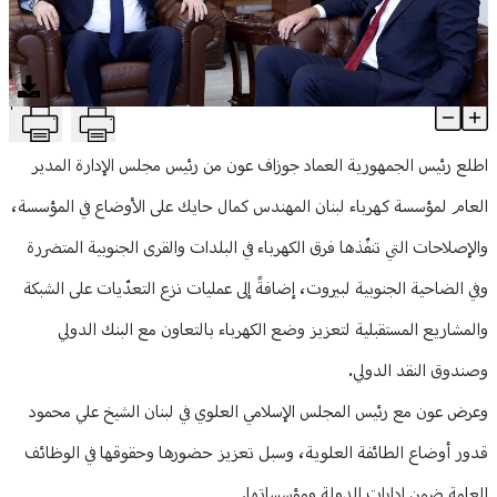
منوعات
T
عون اطلع على أوضاع مؤسسة كهرباء لبنان من حايك وبحث في حقوق ا
Article Content
اطلع رئيس الجمهورية العماد جوزاف عون من رئيس مجلس الإدارة المدير
العام لمؤسسة كهرباء لبنان المهندس كمال حايك على الأوضاع في المؤسسة،
والإصلاحات التي تنفّذها فرق الكهرباء في البلدات والقرى الجنوبية المتضررة
وفي الضاحية الجنوبية لبيروت، إضافةً إلى عمليات نزع التعدّيات على الشبكة
والمشاريع المستقبلية لتعزيز وضع الكهرباء بالتعاون مع البنك الدولي
وصندوق النقد الدولي.
وعرض عون مع رئيس المجلس الإسلامي العلوي في لبنان الشيخ علي محمود
قدور أوضاع الطائفة العلوية، وسبل تعزيز حضورها وحقوقها في الوظائف
العامة ضمن إدارات الدولة ومؤسساتها.