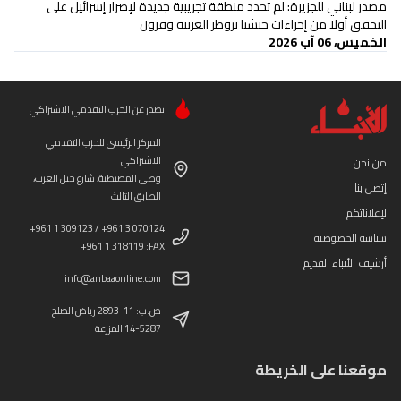
مصدر لبناني للجزيرة: لم تحدد منطقة تجريبية جديدة لإصرار إسرائيل على
التحقق أولا من إجراءات جيشنا بزوطر الغربية وفرون
الخميس، 06 آب 2026
تصدر عن الحزب التقدمي الاشتراكي
المركز الرئيسي للحزب التقدمي
الاشتراكي
من نحن
وطى المصيطبة، شارع جبل العرب،
إتصل بنا
الطابق الثالث
لإعلاناتكم
+961 1 309123 / +961 3 070124
سياسة الخصوصية
+961 1 318119 :FAX
أرشيف الأنباء القديم
info@anbaaonline.com
ص.ب: 11-2893 رياض الصلح
14-5287 المزرعة
موقعنا على الخريطة