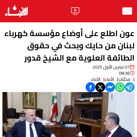
الرئيسية
عون اطلع على أوضاع مؤسسة كهرباء
الأخبار
لبنان من حايك وبحث في حقوق
الطائفة العلوية مع الشيخ قدور
آراء
07 تشرين الأول 2025
فيديو
08:36
محلّيات
الأنباء
الأنباء
مواقف
وليد جنبلاط
الحزب
ابحث
ثقافة ومجتمع