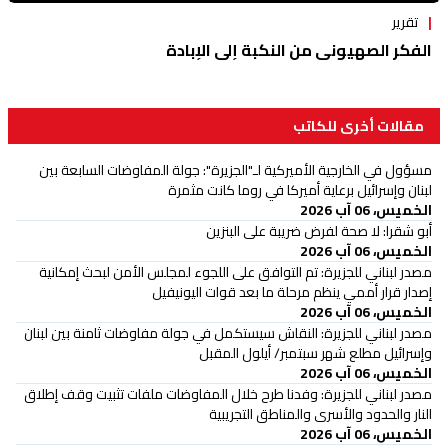
تقرير
الفكر الصهيوني من النكبة إلى الإبادة
مقالات أخرى للكاتب
مسؤول في الخارجية الأميركية لـ"الجزيرة": جولة المفاوضات السابعة بين
لبنان وإسرائيل برعاية أميركا في روما كانت مثمرة
الخميس، 06 آب 2026
أبو شقرا: لا صحة لفرض ضريبة على البنزين
الخميس، 06 آب 2026
مصدر لبناني للجزيرة: تم التوافق على اللجوء لمجلس الأمن لبحث إمكانية
إصدار قرار أممي ينظم مرحلة ما بعد قوات اليونيفيل
الخميس، 06 آب 2026
مصدر لبناني للجزيرة: النقاش سيستكمل في جولة مفاوضات ثامنة بين ⁧‫لبنان‬⁩
وإسرائيل مطلع شهر سبتمبر/ أيلول المقبل
الخميس، 06 آب 2026
مصدر لبناني للجزيرة: وفدنا طرح خلال المفاوضات ملفات تثبيت وقف إطلاق
النار والحدود والأسرى والمناطق التجريبية
الخميس، 06 آب 2026