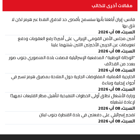
مقالات أخرى للكاتب
‏فانس: إيران أبلغتنا بأنها ستسمح بأقصى حد لتدفق النفط عبر هرمز لكن لا
نثق بها
السبت، 08 آب 2026
أمين مجلس الأمن القومي الإيراني: على أميركا رفع العقوبات ودفع
تعويضات عن الحربين الأخيرتين اللتين شنتهما علينا
السبت، 08 آب 2026
"الوكالة الوطنية": المدفعية الإسرائيلية قصفت بلدة المنصوري جنوب صور
بعدد من القذائف
السبت، 08 آب 2026
الخارجية العُمانية: المفاوضات الجارية حول الملاحة بمضيق هرمز تسير في
أجواء إيجابية وبناءة
السبت، 08 آب 2026
وزارة الأشغال تطلق أولى الخطوات التنفيذية لتأهيل مطار القليعات تمهيدًا
لإعادة تشغيله
السبت، 08 آب 2026
تفجير إسرائيلي على دفعتين في بلدة القنطرة جنوب لبنان
السبت، 08 آب 2026