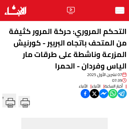
الرئيسية
التحكم المروري: حركة المرور كثيفة
الأخبار
من المتحف باتجاه البربير - كورنيش
المزرعة وناشطة على طرقات مار
آراء
الياس وفردان - الحمرا
فيديو
07 تشرين الأول 2025
مواقف
07:39
أخبار الساعة
الأنباء
الأنباء
وليد جنبلاط
الحزب
T
ابحث
ثقافة ومجتمع