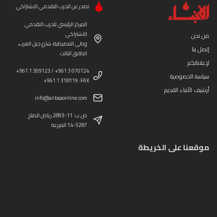
تصدر عن الحزب التقدمي الاشتراكي
المركز الرئيسي للحزب التقدمي
الاشتراكي
من نحن
وطى المصيطبة، شارع جبل العرب،
إتصل بنا
الطابق الثالث
لإعلاناتكم
+961 1 309123 / +961 3 070124
سياسة الخصوصية
+961 1 318119 :FAX
أرشيف الأنباء القديم
info@anbaaonline.com
ص.ب: 11-2893 رياض الصلح
14-5287 المزرعة
موقعنا على الخريطة